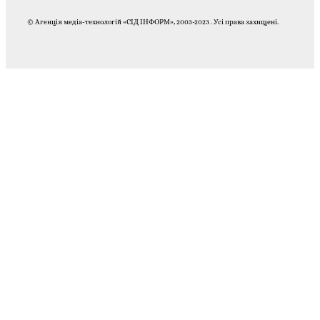
© Агенція медіа-технологій «СІД ІНФОРМ», 2003-2023 . Усі права захищені.