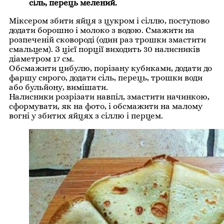
сіль, перець мелений.
Міксером збити яйця з цукром і сіллю, поступово
додати борошно і молоко з водою. Смажити на
розпеченій сковороді (один раз трошки змастити
смальцем). З цієї порції виходить 30 налисників
діаметром 17 см.
Обсмажити цибулю, порізану кубиками, додати до
фаршу сирого, додати сіль, перець, трошки води
або бульйону, вимішати.
Налисники розрізати навпіл, змастити начинкою,
сформувати, як на фото, і обсмажити на малому
вогні у збитих яйцях з сіллю і перцем.