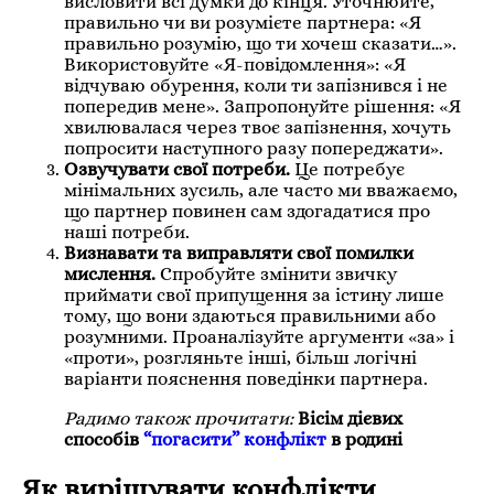
висловити всі думки до кінця. Уточнюйте,
правильно чи ви розумієте партнера: «Я
правильно розумію, що ти хочеш сказати…».
Використовуйте «Я-повідомлення»: «Я
відчуваю обурення, коли ти запізнився і не
попередив мене». Запропонуйте рішення: «Я
хвилювалася через твоє запізнення, хочуть
попросити наступного разу попереджати».
Озвучувати свої потреби.
Це потребує
мінімальних зусиль, але часто ми вважаємо,
що партнер повинен сам здогадатися про
наші потреби.
Визнавати та виправляти свої помилки
мислення.
Спробуйте змінити звичку
приймати свої припущення за істину лише
тому, що вони здаються правильними або
розумними. Проаналізуйте аргументи «за» і
«проти», розгляньте інші, більш логічні
варіанти пояснення поведінки партнера.
Радимо також прочитати:
Вісім дієвих
способів
“погасити” конфлікт
в родині
Як вирішувати конфлікти