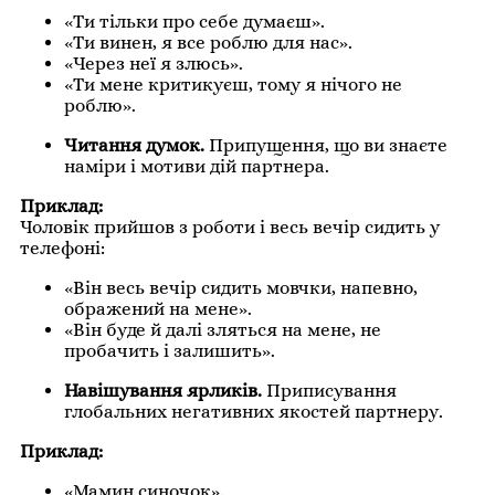
«Ти тільки про себе думаєш».
«Ти винен, я все роблю для нас».
«Через неї я злюсь».
«Ти мене критикуєш, тому я нічого не
роблю».
Читання думок.
Припущення, що ви знаєте
наміри і мотиви дій партнера.
Приклад:
Чоловік прийшов з роботи і весь вечір сидить у
телефоні:
«Він весь вечір сидить мовчки, напевно,
ображений на мене».
«Він буде й далі зляться на мене, не
пробачить і залишить».
Навішування ярликів.
Приписування
глобальних негативних якостей партнеру.
Приклад:
«Мамин синочок».