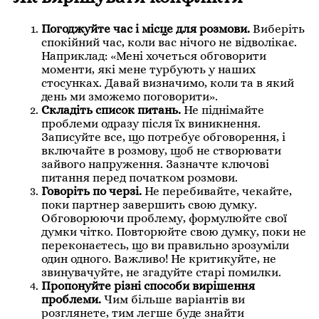
Погоджуйте час і місце для розмови.
Виберіть
спокійний час, коли вас нічого не відволікає.
Наприклад: «Мені хочеться обговорити
моменти, які мене турбують у наших
стосунках. Давай визначимо, коли та в який
день ми зможемо поговорити».
Складіть список питань.
Не піднімайте
проблеми одразу після їх виникнення.
Записуйте все, що потребує обговорення, і
включайте в розмову, щоб не створювати
зайвого напруження. Зазначте ключові
питання перед початком розмови.
Говоріть по черзі.
Не перебивайте, чекайте,
поки партнер завершить свою думку.
Обговорюючи проблему, формулюйте свої
думки чітко. Повторюйте свою думку, поки не
переконаєтесь, що ви правильно зрозуміли
один одного. Важливо! Не критикуйте, не
звинувачуйте, не згадуйте старі помилки.
Пропонуйте різні способи вирішення
проблеми.
Чим більше варіантів ви
розглянете, тим легше буде знайти