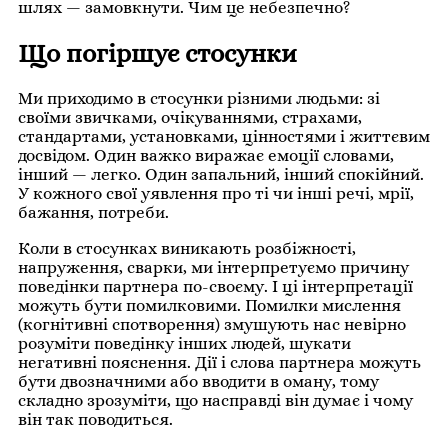
шлях — замовкнути. Чим це небезпечно?
Що погіршує стосунки
Ми приходимо в стосунки різними людьми: зі
своїми звичками, очікуваннями, страхами,
стандартами, установками, цінностями і життєвим
досвідом. Один важко виражає емоції словами,
інший — легко. Один запальний, інший спокійний.
У кожного свої уявлення про ті чи інші речі, мрії,
бажання, потреби.
Коли в стосунках виникають розбіжності,
напруження, сварки, ми інтерпретуємо причину
поведінки партнера по-своєму. І ці інтерпретації
можуть бути помилковими. Помилки мислення
(когнітивні спотворення) змушують нас невірно
розуміти поведінку інших людей, шукати
негативні пояснення. Дії і слова партнера можуть
бути двозначними або вводити в оману, тому
складно зрозуміти, що насправді він думає і чому
він так поводиться.