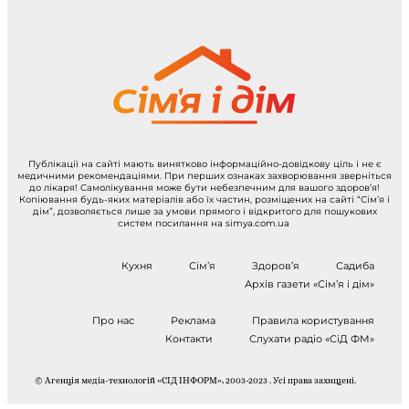
Публікації на сайті мають винятково інформаційно-довідкову ціль і не є
медичними рекомендаціями. При перших ознаках захворювання зверніться
до лікаря! Самолікування може бути небезпечним для вашого здоров’я!
Копіювання будь-яких матеріалів або їх частин, розміщених на сайті “Сім’я і
дім”, дозволяється лише за умови прямого і відкритого для пошукових
систем посилання на simya.com.ua
Кухня
Сім’я
Здоров’я
Садиба
Архів газети «Сім’я і дім»
Про нас
Реклама
Правила користування
Контакти
Слухати радіо «СіД ФМ»
© Агенція медіа-технологій «СІД ІНФОРМ», 2003-2023 . Усі права захищені.