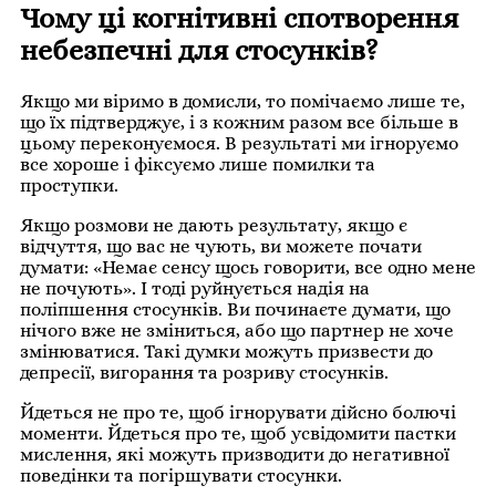
Чому ці когнітивні спотворення
небезпечні для стосунків?
Якщо ми віримо в домисли, то помічаємо лише те,
що їх підтверджує, і з кожним разом все більше в
цьому переконуємося. В результаті ми ігноруємо
все хороше і фіксуємо лише помилки та
проступки.
Якщо розмови не дають результату, якщо є
відчуття, що вас не чують, ви можете почати
думати: «Немає сенсу щось говорити, все одно мене
не почують». І тоді руйнується надія на
поліпшення стосунків. Ви починаєте думати, що
нічого вже не зміниться, або що партнер не хоче
змінюватися. Такі думки можуть призвести до
депресії, вигорання та розриву стосунків.
Йдеться не про те, щоб ігнорувати дійсно болючі
моменти. Йдеться про те, щоб усвідомити пастки
мислення, які можуть призводити до негативної
поведінки та погіршувати стосунки.