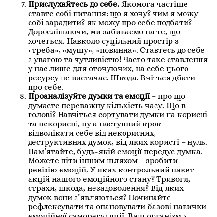
Прислухайтесь до себе.
Якомога частіше
ставте собі питання: що я хочу? чим я можу
собі зарадити? як можу про себе подбати?
Дорослішаючи, ми забиваємо на те, що
хочеться. Навколо суцільний простір з
«треба», «мушу», «повинна». Ставтесь до себе
з увагою та чутливістю! Часто таке ставлення
у нас лише для оточуючих, на себе цього
ресурсу не вистачає. Шкода. Вчіться дбати
про себе.
Проаналізуйте думки та емоції
– про що
думаєте переважну кількість часу. Що в
голові? Навчіться сортувати думки на корисні
та некорисні, ну а наступний крок –
відволікати себе від некорисних,
деструктивних думок, від яких користі – нуль.
Пам’ятайте, будь-якій емоції передує думка.
Можете піти іншим шляхом – зробити
ревізію емоцій. У яких контрольний пакет
акцій нашого емоційного стану? Тривоги,
страхи, шкода, незадоволення? Від яких
думок вони з’являються? Починайте
рефлексувати та опановувати базові навички
емоційної саморегуляції. Ваш організм з