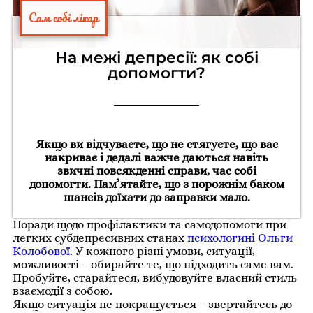
Сам собі лікар
На межі депресії: як собі
допомогти?
Якщо ви відчуваєте, що не стягуєте, що вас
накриває і дедалі важче даються навіть
звичні повсякденні справи, час собі
допомогти. Пам’ятайте, що з порожнім баком
шансів доїхати до заправки мало.
П
оради щодо профілактики та самодопомоги при
легких субдепресивних станах
психологині Ольги
Колобової
. У кожного різні умови, ситуації,
можливості – обирайте те, що підходить саме вам.
Пробуйте, старайтеся, вибудовуйте власний стиль
взаємодії з собою.
Якщо ситуація не покращується – звертайтесь до