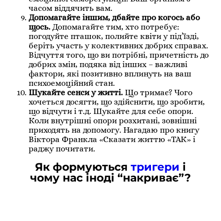
часом віддячить вам.
Допомагайте іншим, дбайте про когось або
щось.
Допомагайте тим, хто потребує:
погодуйте пташок, полийте квіти у під’їзді,
беріть участь у колективних добрих справах.
Відчуття того, що ви потрібні, причетність до
добрих змін, подяка від інших – важливі
фактори, які позитивно вплинуть на ваш
психоемоційний стан.
Шукайте сенси у житті.
Що тримає? Чого
хочеться досягти, що здійснити, що зробити,
що відчути і т.д. Шукайте для себе опори.
Коли внутрішні опори розхитані, зовнішні
приходять на допомогу. Нагадаю про книгу
Віктора Франкла «Сказати життю «ТАК» і
раджу почитати.
Як формуються
тригери
і
чому нас іноді “накриває”?