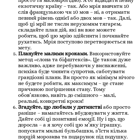
просто та маловірогідно). А от відвідати певну
екзотичну країну – так. Або мрія вивчити 10
слів французькою чи 10 мов – ні, а отримати
певний рівень однієї або двох мов – так. Далі,
щоб ці мрії не тисли нерухомим тягарем,
складайте план дій, які ви вже можете
робити, щоб цю мрію здійснити і починайте
рухатись. Мрія поступово перетворюється на
мету.
Плануйте малими кроками.
Використовуйте
метод «слона та біфштексів». Це також дуже
важливо, адже перебуваючи у виснаженні,
психіка буде чинити супротив, саботувати
грандіозні плани. Ви просто як мінімум нічого
не будете робити, як максимум – це стане
причиною погіршення стану. Тому
обов’язково, навіть до смішного – малі,
реальні, конкретні кроки!
Згадуйте, що любили у дитинстві
або просто
раніше – намагайтесь вбудовувати у життя.
Дайте собі ці позитивні емоції. Ну і що, що
доросла – а я хочу собі цю м’яку іграшку,
попускати мильні бульбашки, з’їсти кілька
порцій морозива та подарунок під подушку.