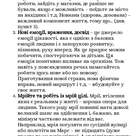
роботи, зайдіть у магазин, де раніше не
бували, якщо є можливість – поїдьте за місто
на вихідних і т.д. Новизна (здорова, дозована) –
важливий компонент життя, тому що… (див.
пункт 3).
Нові емоції, враження, досвід
– це джерело
емоції цікавості, яка є однією з базових
емоцій людини і є запорукою розвитку,
пізнання, руху вперед. Як це працює можна
побачити, спостерігаючи за дітьми. Ця
емоція позитивно впливає на організм. Тож
навіть у повсякденних речах намагайтесь
робити щось нове або по-новому.
Приготування нової страви, нова фізична
вправа, новий маршрут і т.д. – вбудовуйте у
своє життя.
Мрійте та робіть із мрій цілі.
Мрії, втілення
яких є реальним у житті – хороша опора для
людини. Такого роду мрії повинні мати доволі
великий шанс на здійснення і, бажано, як
мінімум частково залежати від вас.
Наприклад, мрія погуляти по сусідній вулиці
або полетіти на Марс – не підходять (дуже