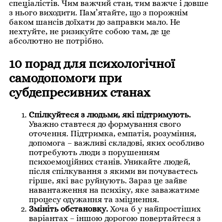
спеціалістів. Чим важчий стан, тим важче і довше
з нього виходити. Пам’ятайте, що з порожнім
баком шансів доїхати до заправки мало. Не
нехтуйте, не ризикуйте собою там, де це
абсолютно не потрібно.
10 порад для психологічної
самодопомоги при
субдепресивних станах
Спілкуйтеся з людьми, які підтримують.
Уважно ставтеся до формування свого
оточення. Підтримка, емпатія, розуміння,
допомога – важливі складові, яких особливо
потребують люди з порушенням
психоемоційних станів. Уникайте людей,
після спілкування з якими ви почуваєтесь
гірше, які вас руйнують. Зараз це зайве
навантаження на психіку, яке заважатиме
процесу одужання та зміцнення.
Змініть обстановку.
Хоча б у найпростіших
варіантах – іншою дорогою повертайтеся з