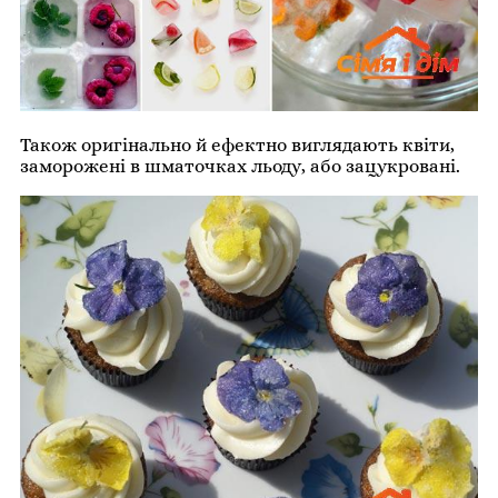
Також оригінально й ефектно виглядають квіти,
заморожені в шматочках льоду, або зацукровані.