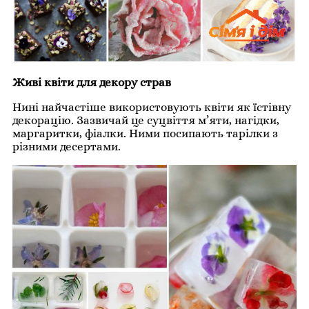
Живі квіти для декору страв
Нині найчастіше використовують квіти як їстівну
декорацію. Зазвичай це суцвіття м’яти, нагідки,
маргаритки, фіалки. Ними посипають тарілки з
різними десертами.