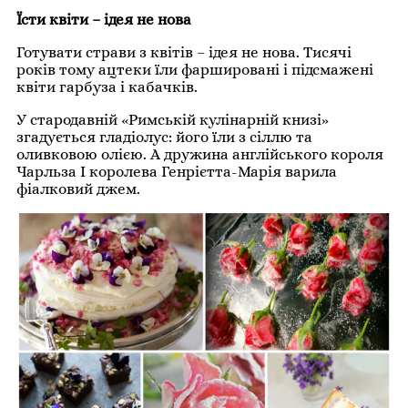
Їсти квіти – ідея не нова
Готувати страви з квітів – ідея не нова. Тисячі
років тому ацтеки їли фаршировані і підсмажені
квіти гарбуза і кабачків.
У стародавній «Римській кулінарній книзі»
згадується гладіолус: його їли з сіллю та
оливковою олією. А дружина англійського короля
Чарльза І королева Генрієтта-Марія варила
фіалковий джем.