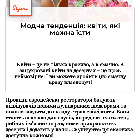
Кухня
Модна тенденція: квіти, які
можна їсти
Квіти – це не тільки красиво, а й смачно. А
зацукровані квіти на десертах – це щось
неймовірне. І ви можете зробити цю смачну
красу власноруч!
Провідні європейські ресторатори балують
відвідувачів новими кулінарними шедеврами та
почали вводити до складу страв свіжі квіти. Вони
стають основою для соусів, інгредієнтом салатів,
рибних і м’ясних страв, ними прикрашають
десерти і додають у напої. Скуштуйте: ця екзотика
доступна кожному!