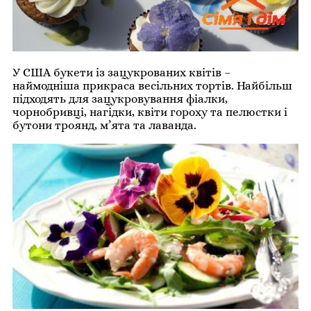
У США букети із зацукрованих квітів –
наймодніша прикраса весільних тортів. Найбільш
підходять для зацукровування фіалки,
чорнобривці, нагідки, квіти гороху та пелюстки і
бутони троянд, м’ята та лаванда.