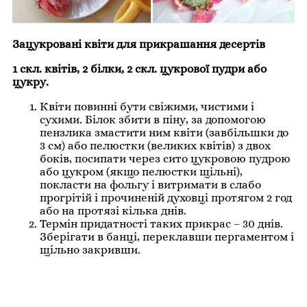
Зацукровані квіти для прикрашання десертів
1 скл. квітів, 2 білки, 2 скл. цукрової пудри або
цукру.
Квіти повинні бути свіжими, чистими і
сухими. Білок збити в піну, за допомогою
пензлика змастити ним квіти (завбільшки до
3 см) або пелюстки (великих квітів) з двох
боків, посипати через сито цукровою пудрою
або цукром (якщо пелюстки щільні),
покласти на фольгу і витримати в слабо
прогрітій і прочиненій духовці протягом 2 год
або на протязі кілька днів.
Термін придатності таких прикрас – 30 днів.
Зберігати в банці, переклавши пергаментом і
щільно закривши.