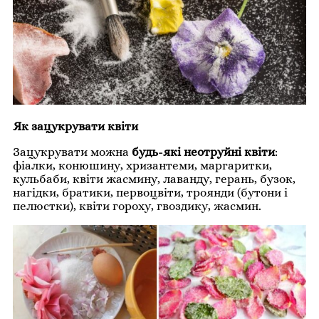
Як зацукрувати квіти
Зацукрувати можна
будь-які неотруйні квіти
:
фіалки, конюшину, хризантеми, маргаритки,
кульбаби, квіти жасмину, лаванду, герань, бузок,
нагідки, братики, первоцвіти, троянди (бутони і
пелюстки), квіти гороху, гвоздику, жасмин.