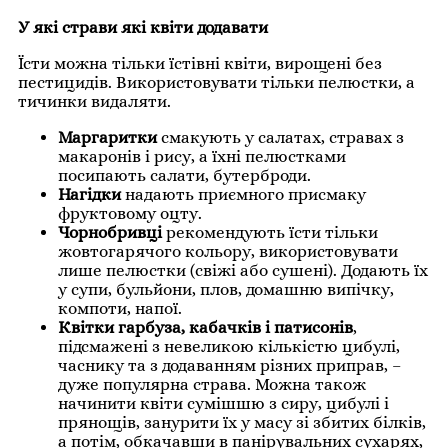
У які страви які квіти додавати
Їсти можна тільки їстівні квіти, вирощені без
пестицидів. Використовувати тільки пелюстки, а
тичинки видаляти.
Маргаритки
смакують у салатах, стравах з
макаронів і рису, а їхні пелюстками
посипають салати, бутерброди.
Нагідки
надають приємного присмаку
фруктовому оцту.
Чорнобривці
рекомендують їсти тільки
жовтогарячого кольору, використовувати
лише пелюстки (свіжі або сушені). Додають їх
у супи, бульйони, плов, домашню випічку,
компоти, напої.
Квітки гарбуза, кабачків і патисонів
,
підсмажені з невеликою кількістю цибулі,
часнику та з додаванням різних приправ, –
дуже популярна страва. Можна також
начинити квіти сумішшю з сиру, цибулі і
прянощів, занурити їх у масу зі збитих білків,
а потім, обкачавши в панірувальних сухарях,