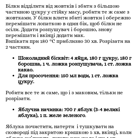
Білки відділити від жовтків і збити з більшою
частиною цукру у стійку масу, робити те ж саме з
жовтками. У білки влити збиті жовтки і обережно
перемішати лопаткою в один бік, щоб білки не
осіли. Додати розпушувач і борошно, знову
перемішати і вкінці додати мак.
Випікати при 180 °С приблизно 30 хв. Розрізати на
2 частини.
Шоколадний бісквіт: 4 яйця, 180 г цукру, 180 г
борошна, 1 ч. ложка розпушувача, 1 ст. ложка
какао.
Для просочення: 150 мл води, 1 ст. ложка
цукру.
Робити все те ж саме, що і з маковим, тільки не
розрізати.
Яблучна начинка: 700 г яблук (3-4 великі
яблука), 1 п. желе зеленого
.
Яблука почистити, натерти і тушкувати на
сковороді під закритою кришкою 5 хв, вкінці, коли