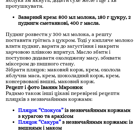
яблука зм’якнуть, додати сухе желе і ще 1 хв
протушкувати.
Заварний крем: 800 мл молока, 180 г цукру, 2
пудинги сметанкові, 400 г масла.
Пудинг розвести у 300 мл молока, а решту
поставити грітись з цукром. Тоді у кипляче молоко
влити пудинг, варити до загустіння і накрити
харчовою плівкою впритул. Масло збити і
поступово додавати охолоджену масу, збивати
міксером до пишного стану.
Зібрати пляцок: маковий корж, крем, охолола
яблучна маса, крем, шоколадний корж, крем,
консервовані вишні, маковий корж.
Рецепт і фото Іванни Миронюк
Радимо також інші цікаві перевірені рецепти
пляцків з незвичайними коржами:
Пляцок “Спокуса”
із незвичайними коржами
з курагою та арахісом
Пляцок “Сакура”
з незвичайними коржами: із
вишнями і маком