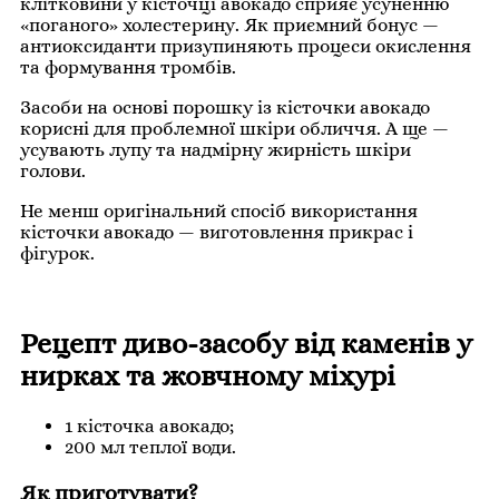
клітковини у кісточці авокадо сприяє усуненню
«поганого» холестерину. Як приємний бонус —
антиоксиданти призупиняють процеси окислення
та формування тромбів.
Засоби на основі порошку із кісточки авокадо
корисні для проблемної шкіри обличчя. А ще —
усувають лупу та надмірну жирність шкіри
голови.
Не менш оригінальний спосіб використання
кісточки авокадо — виготовлення прикрас і
фігурок.
Рецепт диво-засобу від каменів у
нирках та жовчному міхурі
1 кісточка авокадо;
200 мл теплої води.
Як приготувати?