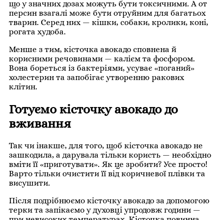
що у значних дозах можуть бути токсичними. А от
персин взагалі може бути отруйним для багатьох
тварин. Серед них — кішки, собаки, кролики, коні,
рогата худоба.
Менше з тим, кісточка авокадо сповнена й
корисними речовинами — калієм та фосфором.
Вона бореться із бактеріями, усуває «поганий»
холестерин та запобігає утворенню ракових
клітин.
Готуємо кісточку авокадо до
вживання
Так чи інакше, для того, щоб кісточка авокадо не
зашкодила, а дарувала тільки користь — необхідно
вміти її «приготувати». Як це зробити? Усе просто!
Варто тільки очистити її від коричневої плівки та
висушити.
Після подрібнюємо кісточку авокадо за допомогою
терки та запікаємо у духовці упродовж години —
при невисоких температурах. Кісточка повинна