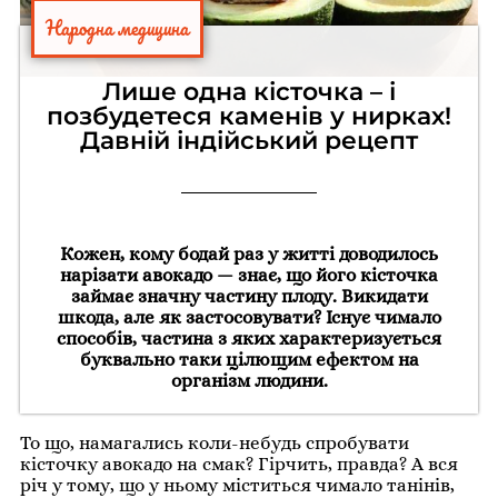
Народна медицина
Лише одна кісточка – і
позбудетеся каменів у нирках!
Давній індійський рецепт
Кожен, кому бодай раз у житті доводилось
нарізати авокадо — знає, що його кісточка
займає значну частину плоду. Викидати
шкода, але як застосовувати? Існує чимало
способів, частина з яких характеризується
буквально таки цілющим ефектом на
організм людини.
То що, намагались коли-небудь спробувати
кісточку авокадо на смак? Гірчить, правда? А вся
річ у тому, що у ньому міститься чимало танінів,