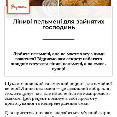
Рецепти
Ліниві пельмені для зайнятих
господинь
Любите пельмені, але не маєте часу з ними
возитися? Відриємо вам секрет: набагато
швидше готувати ліниві пельмені, а на смак -
супер!
Шукаєте швидкий та смачний рецепт для сімейної
вечері? Ліниві пельмені — це ідеальний вибір для
тих, хто цінує час, але не хоче йти на компроміс зі
смаком. Цей рецепт поєднує в собі простоту
приготування та неперевершений смак.
Для приготування вам знадобиться м’ясний фарш