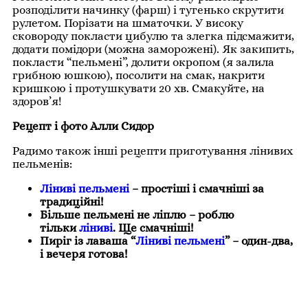
розподілити начинку (фарш) і тугенько скрутити
рулетом. Порізати на шматочки. У високу
сковороду покласти цибулю та злегка підсмажити,
додати помідори (можна заморожені). Як закипить,
покласти “пельмені”, долити окропом (я залила
грибною юшкою), посолити на смак, накрити
кришкою і протушкувати 20 хв. Смакуйте, на
здоров’я!
Рецепт і фото Алли Сидор
Радимо також інші рецепти приготування лінивих
пельменів:
Ліниві пельмені
– простіші і смачніші за
традиційні!
Більше пельмені не ліплю – роблю
тільки
ліниві
. Ще смачніші!
Пиріг із лаваша “
Ліниві пельмені
” – один-два,
і вечеря готова!