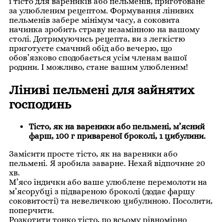
і тісто для вареників або пельменів, приготоване
за улюбленим рецептом. Формування лінивих
пельменів забере мінімум часу, а соковита
начинка зробить страву незамінною на вашому
столі. Дотримуючись рецепта, ви з легкістю
приготуєте смачний обід або вечерю, що
обов’язково сподобається усім членам вашої
родини. І можливо, стане вашим улюбленим!
Ліниві пельмені для зайнятих
господинь
Тісто, як на вареники або пельмені, м’ясний
фарш, 100 г привареної броколі, 1 цибулини.
Замісити просте тісто, як на вареники або
пельмені. Я зробила заварне. Нехай відпочине 20
хв.
М’ясо індички або ваше улюблене перемолоти на
м’ясорубці з підвареною броколі (додає фаршу
соковитості) та невеличкою цибулиною. Посолити,
поперчити.
Розкотити тонко тісто, по всьому рівномірно