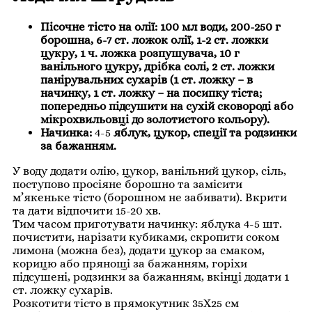
Пісочне тісто на олії: 100 мл води, 200-250 г
борошна, 6-7 ст. ложок олії, 1-2 ст. ложки
цукру, 1 ч. ложка розпушувача, 10 г
ванільного цукру, дрібка солі, 2 ст. ложки
панірувальних сухарів (1 ст. ложку – в
начинку, 1 ст. ложку – на посипку тіста;
попередньо підсушити на сухій сковороді або
мікрохвильовці до золотистого кольору).
Начинка:
4-5
яблук, цукор, спеції та родзинки
за бажанням.
У воду додати олію, цукор, ванільний цукор, сіль,
поступово просіяне борошно та замісити
м’якеньке тісто (борошном не забивати). Вкрити
та дати відпочити 15-20 хв.
Тим часом приготувати начинку: яблука 4-5 шт.
почистити, нарізати кубиками, скропити соком
лимона (можна без), додати цукор за смаком,
корицю або прянощі за бажанням, горіхи
підсушені, родзинки за бажанням, вкінці додати 1
ст. ложку сухарів.
Розкотити тісто в прямокутник 35Х25 см