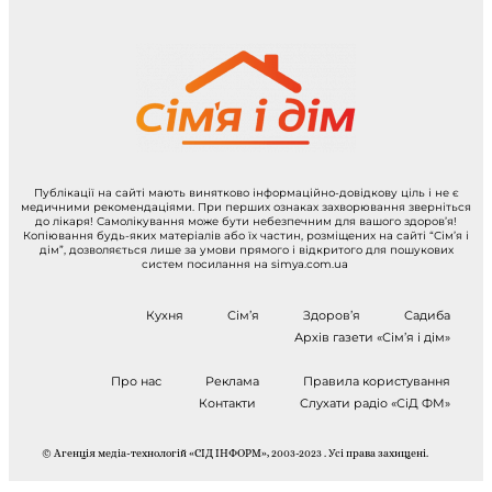
Публікації на сайті мають винятково інформаційно-довідкову ціль і не є
медичними рекомендаціями. При перших ознаках захворювання зверніться
до лікаря! Самолікування може бути небезпечним для вашого здоров’я!
Копіювання будь-яких матеріалів або їх частин, розміщених на сайті “Сім’я і
дім”, дозволяється лише за умови прямого і відкритого для пошукових
систем посилання на simya.com.ua
Кухня
Сім’я
Здоров’я
Садиба
Архів газети «Сім’я і дім»
Про нас
Реклама
Правила користування
Контакти
Слухати радіо «СіД ФМ»
© Агенція медіа-технологій «СІД ІНФОРМ», 2003-2023 . Усі права захищені.