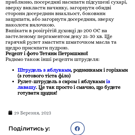
приблизно, посередині насипати підсушені сухарі,
зверху викласти начинку, загорнути обидві
сторони досередини внахльост, боковини
защипати, або загорнути досередини, зверху
наколоти вилочкою.
Випікати в розігрітій духовці до 200 ОС на
застеленому пергаментом деку 25-30 хв. Ще
гарячий рулет змастити шматочком масла та
щедро присипати пудрою.
Рецепт і фото Тетяни Петришиної
Радимо також інші рецепти штруделя:
Штрудель з яблуками
, родзинками і горіхами
(з готового тіста філо)
Рулет-штрудель з сиром і яблуками
із
лавашу
. Це так просто і смачно, що будете
готувати щодня!
29 Березня, 2023
Поділитись у: