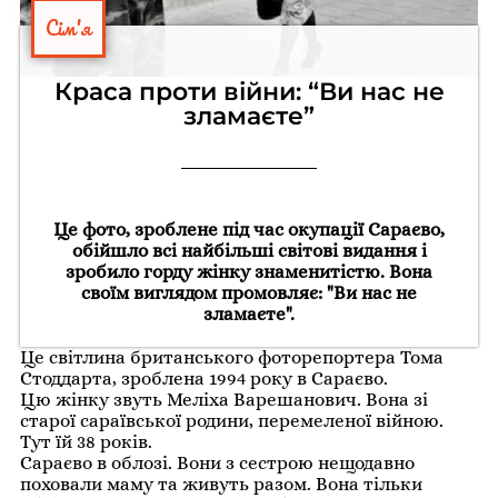
Сім'я
Краса проти війни: “Ви нас не
зламаєте”
Це фото, зроблене під час окупації Сараєво,
обійшло всі найбільші світові видання і
зробило горду жінку знаменитістю. Вона
своїм виглядом промовляє: "Ви нас не
зламаєте".
Це світлина британського фоторепортера Тома
Стоддарта, зроблена 1994 року в Сараєво.
Цю жінку звуть Меліха Варешанович. Вона зі
старої сараївської родини, перемеленої війною.
Тут їй 38 років.
Сараєво в облозі. Вони з сестрою нещодавно
поховали маму та живуть разом. Вона тільки