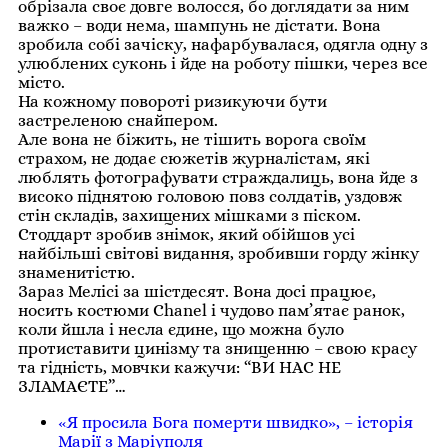
обрізала своє довге волосся, бо доглядати за ним
важко – води нема, шампунь не дістати. Вона
зробила собі зачіску, нафарбувалася, одягла одну з
улюблених суконь і йде на роботу пішки, через все
місто.
На кожному повороті ризикуючи бути
застреленою снайпером.
Але вона не біжить, не тішить ворога своїм
страхом, не додає сюжетів журналістам, які
люблять фотографувати страждалиць, вона йде з
високо піднятою головою повз солдатів, уздовж
стін складів, захищених мішками з піском.
Стоддарт зробив знімок, який обійшов усі
найбільші світові видання, зробивши горду жінку
знаменитістю.
Зараз Мелісі за шістдесят. Вона досі працює,
носить костюми Chanel і чудово пам’ятає ранок,
коли йшла і несла єдине, що можна було
протиставити цинізму та знищенню – свою красу
та гідність, мовчки кажучи: “ВИ НАС НЕ
ЗЛАМАЄТЕ”…
«Я просила Бога померти швидко», – історія
Марії з Маріуполя