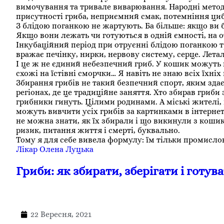
вимочування та тривале виварювання. Народні метод
присутності гриба, неприємний смак, потемніння цибул
З блідою поганкою не жартують. Ба більше: якщо ви б
Якщо вони лежать чи готуються в одній ємності, на о
Інкубаційний період при отруєнні блідою поганкою тр
вражає печінку, нирки, нервову систему, серце. Летал
І це ж не єдиний небезпечний гриб. У кошик можуть 
схожі на їстівні сморчки… Я навіть не знаю всіх їхніх
Збирання грибів не такий безпечний спорт, яким зда
регіонах, де це традиційне заняття. Хто збирав гриби 
грибники гинуть. Цілими родинами. А міські жителі, 
можуть вивчити усіх грибів за картинками в інтернет
не можна знати, як їх збирали і що викинули з коши
ризик, питання життя і смерті, буквально.
Тому я для себе вивела формулу: їм тільки промислов
Лікар Олена Луцька
Гриби: як збирати, зберігати і готув
22 Вересня, 2021