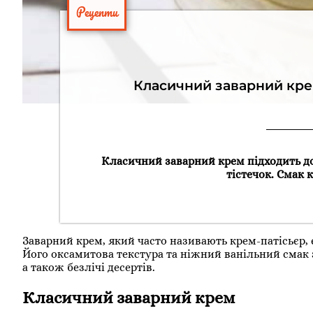
Рецепти
Класичний заварний крем
Класичний заварний крем підходить до 
тістечок. Смак
Заварний крем, який часто називають крем-патісьєр, 
Його оксамитова текстура та ніжний ванільний смак 
а також безлічі десертів.
Класичний заварний крем