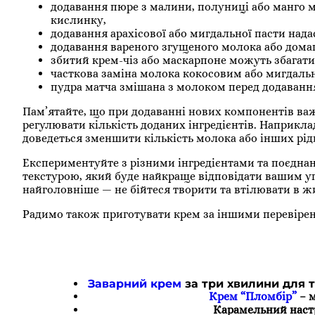
додавання пюре з малини, полуниці або манго 
кислинку,
додавання арахісової або мигдальної пасти нада
додавання вареного згущеного молока або дома
збитий крем-чіз або маскарпоне можуть збагати
часткова заміна молока кокосовим або мигдаль
пудра матча змішана з молоком перед додавання
Пам’ятайте, що при додаванні нових компонентів ва
регулювати кількість доданих інгредієнтів. Наприкла
доведеться зменшити кількість молока або інших рід
Експериментуйте з різними інгредієнтами та поєдна
текстурою, який буде найкраще відповідати вашим упо
найголовніше — не бійтеся творити та втілювати в жит
Радимо також приготувати крем за іншими перевіре
Заварний крем
за три хвилини для т
Крем “Пломбір”
– м
Карамельний наст