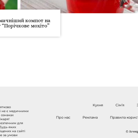
мачніший компот на
 “Порічкове мохіто”
Кухня
Сім’я
нятково
 і не є медичними
 ознаках
Про нас
Реклама
Правила корис
ікаря!
безпечним для
 будь-яких
міщених на сайті
© Агенці
ше за умови