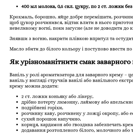
400 мл молока, 0,5 скл. цукру, по 2 ст. ложки бе
Крохмаль, борошно, яйце добре перемішати, розчинити
щоб цукор розчинився, відтак влити в нього пригот
невеликому вогні, поки загусне (але не доводити до к
Знявши з вогню, накрити плівкою впритул та остудит
Масло збити до білого кольору і поступово ввести по
Як урізноманітнити смак заварного
Ваніль у ролі ароматизатора для заварного крему – 
ваніль у вигляді стручків ванілі або ванільного екст
крему можна додати:
2 ст. ложки коньяку або лікеру,
дрібно потерту лимонну, лаймову або апельсино
подрібнені горіхи,
розчинну каву, розчинену у ложці окропу, або е
сухий порошок капучино,
кориця, кардамон або гвоздика забезпечать крем
додавання розтопленого білого, молочного або