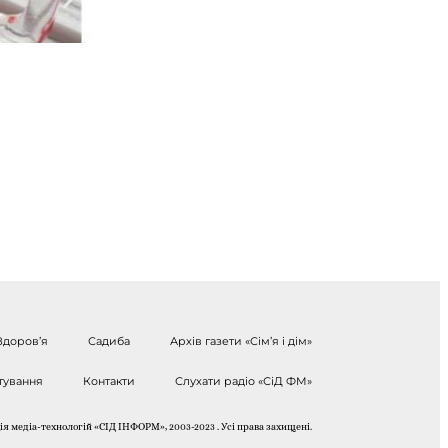
Здоров’я
Садиба
Архів газети «Сім’я і дім»
тування
Контакти
Слухати радіо «СіД ФМ»
я медіа-технологій «СІД ІНФОРМ», 2003-2023 . Усі права захищені.