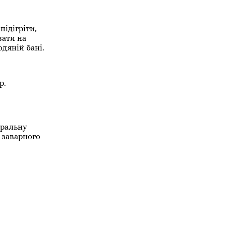
ідігріти,
вати на
одяній бані.
р.
уральну
о заварного