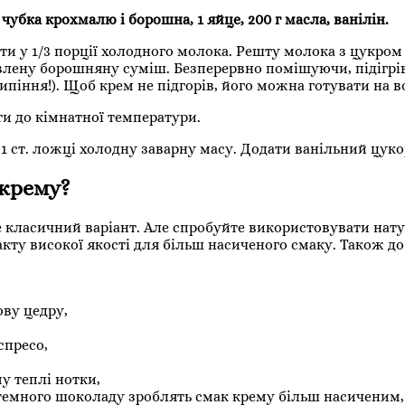
з чубка крохмалю і борошна, 1 яйце, 200 г масла, ванілін.
 у 1/3 порції холодного молока. Решту молока з цукром п
овлену борошняну суміш. Безперервно помішуючи, підігрі
ипіння!). Щоб крем не підгорів, його можна готувати на в
и до кімнатної температури.
 1 ст. ложці холодну заварну масу. Додати ванільний цуко
 крему?
це класичний варіант. Але спробуйте використовувати нат
ракту високої якості для більш насиченого смаку. Також д
ву цедру,
спресо,
у теплі нотки,
 темного шоколаду зроблять смак крему більш насиченим,