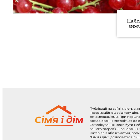
Найс
зиму
Публікації на сайті мають ви
інформаційно-довідкову ціль
рекомендаціями. При перших
захворювання зверніться до л
Самолікування може бути не
вашого здоров’я! Копіювання
матеріалів або їх частин, роз
“Сім’я і дім”, дозволяється ли