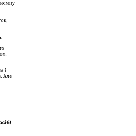
риємну
ок,
.
то
во,
м і
. Але
осіб!