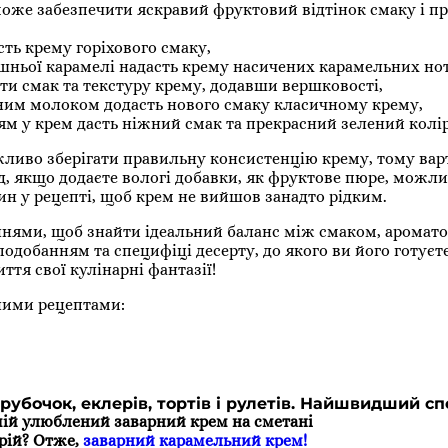
може забезпечити яскравий фруктовий відтінок смаку і п
сть крему горіхового смаку,
шньої карамелі надасть крему насичених карамельних нот
ти смак та текстуру крему, додавши вершковості,
ним молоком додасть нового смаку класичному крему,
м у крем дасть ніжний смак та прекрасний зелений колір
жливо зберігати правильну консистенцію крему, тому вар
д, якщо додаєте вологі добавки, як фруктове пюре, можли
ин у рецепті, щоб крем не вийшов занадто рідким.
ннями, щоб знайти ідеальний баланс між смаком, аромато
добанням та специфіці десерту, до якого ви його готуєте
тя свої кулінарні фантазії!
ними рецептами:
рубочок, еклерів, тортів і рулетів. Найшвидший сп
ій улюблений заварний крем на сметані
рій? Отже,
заварний карамельний крем!