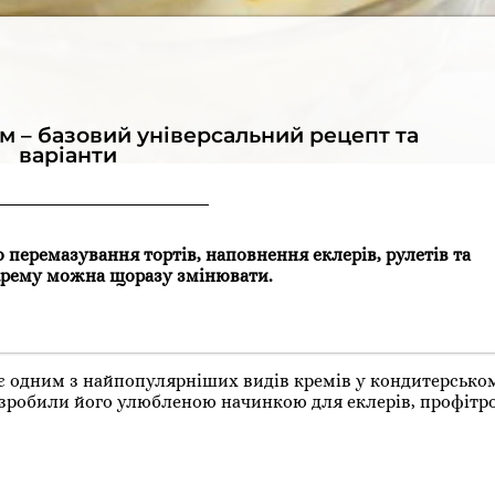
 – базовий універсальний рецепт та
варіанти
перемазування тортів, наповнення еклерів, рулетів та
 крему можна щоразу змінювати.
є одним з найпопулярніших видів кремів у кондитерському
зробили його улюбленою начинкою для еклерів, профітрол