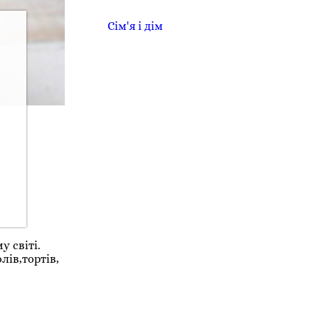
Сім'я і дім
 світі.
ів,тортів,