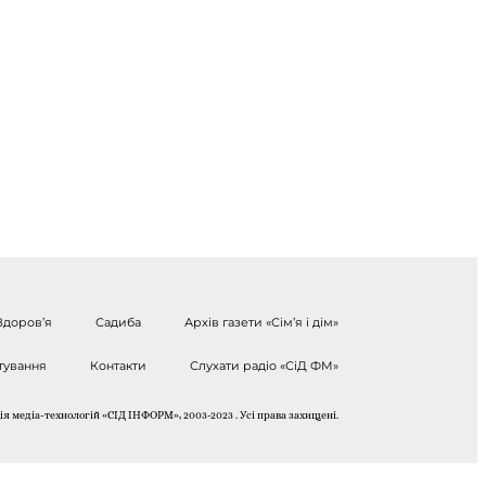
Здоров’я
Садиба
Архів газети «Сім’я і дім»
тування
Контакти
Слухати радіо «СіД ФМ»
я медіа-технологій «СІД ІНФОРМ», 2003-2023 . Усі права захищені.