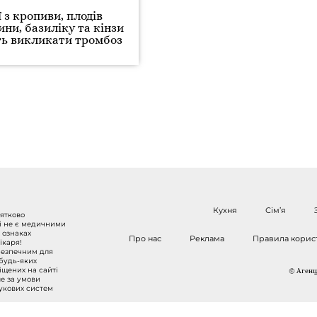
ї з кропиви, плодів
и, базиліку та кінзи
ь викликати тромбоз
Кухня
Сім’я
нятково
 і не є медичними
 ознаках
Про нас
Реклама
Правила корис
ікаря!
безпечним для
 будь-яких
міщених на сайті
© Агенці
ше за умови
шукових систем