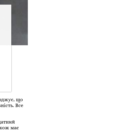
ерджує, що
ність. Все
здатний
акож має