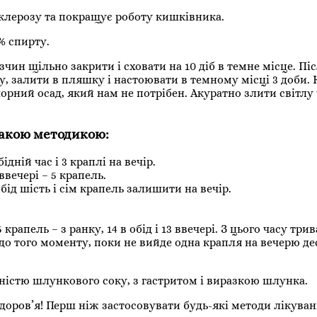
склерозу та покращує роботу кишківника.
% спирту.
ин щільно закрити і сховати на 10 діб в темне місце. Пі
у, залити в пляшку і настоювати в темному місці 3 доби.
орний осад, який нам не потрібен. Акуратно злити світлу 
такою методикою:
ідній час і 3 краплі на вечір.
ввечері – 5 крапель.
обід шість і сім крапель залишити на вечір.
апель – з ранку, 14 в обід і 13 ввечері. З цього часу трив
о того моменту, поки не вийде одна крапля на вечерю де
істю шлункового соку, з гастритом і виразкою шлунка.
оров’я! Перш ніж застосовувати будь-які методи лікуван