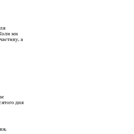
сля
 Коли ми
частину, а
ає
сятого дня
ня,