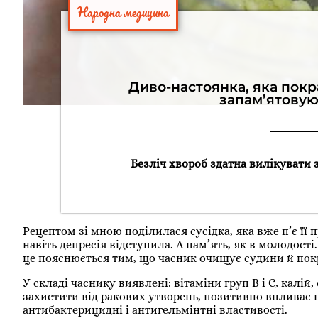
Народна медицина
Диво-настоянка, яка покр
запам’ятовую
Безліч хвороб здатна вилікувати 
Рецептом зі мною поділилася сусідка, яка вже п’є її 
навіть депресія відступила. А пам’ять, як в молодост
це пояснюється тим, що часник очищує судини й пок
У складі часнику виявлені: вітаміни груп В і С, калій,
захистити від ракових утворень, позитивно впливає н
антибактерицидні і антигельмінтні властивості.