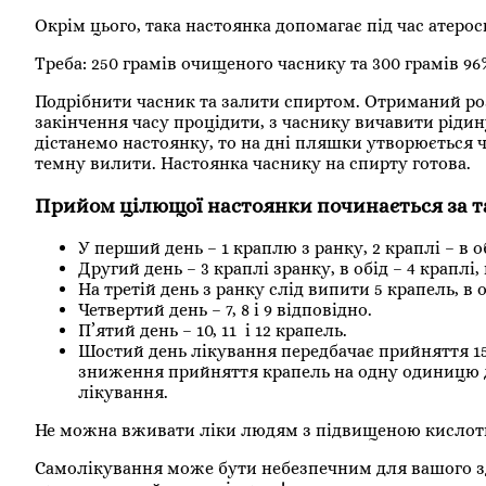
Окрім цього, така настоянка допомагає під час атеро
Треба: 250 грамів очищеного часнику та 300 грамів 96
Подрібнити часник та залити спиртом. Отриманий розч
закінчення часу процідити, з часнику вичавити рідин
дістанемо настоянку, то на дні пляшки утворюється ч
темну вилити. Настоянка часнику на спирту готова.
Прийом цілющої настоянки починається за 
У перший день – 1 краплю з ранку, 2 краплі – в об
Другий день – 3 краплі зранку, в обід – 4 краплі, 
На третій день з ранку слід випити 5 крапель, в 
Четвертий день – 7, 8 і 9 відповідно.
П’ятий день – 10, 11 і 12 крапель.
Шостий день лікування передбачає прийняття 15 кр
зниження прийняття крапель на одну одиницю д
лікування.
Не можна вживати ліки людям з підвищеною кислотн
Самолікування може бути небезпечним для вашого зд