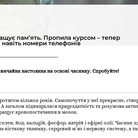
ащує пам’ять. Пропила курсом – тепер
 навіть номери телефонів
звичайна настоянка на основі часнику. Спробуйте!
протягом кількох років. Самопочуття у неї прекрасне, ств
і. А загалом підвищилася працездатність та розумова актив
ращує кровопостачання в мозок.
 селен, йод, кальцій, фосфор, натрій і ефірні олії. Часник 
а кісткову тканину, серцевий м’яз і нервову систему, а т