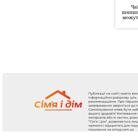
Ча
шипшин
можут
Публікації на сайті мають ви
інформаційно-довідкову ціль
рекомендаціями. При перших
захворювання зверніться до л
Самолікування може бути не
вашого здоров’я! Копіювання
матеріалів або їх частин, роз
“Сім’я і дім”, дозволяється ли
прямого і відкритого для по
посилання на simya.com.ua