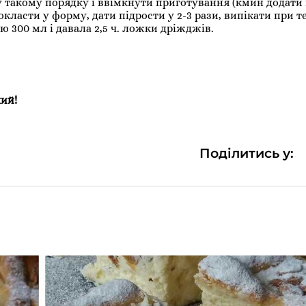
 у такому порядку і ввімкнути приготування (кмин додати
окласти у форму, дати підрости у 2-3 рази, випікати при 
ю 300 мл і давала 2,5 ч. ложки дріжджів.
чий!
Поділитись у: