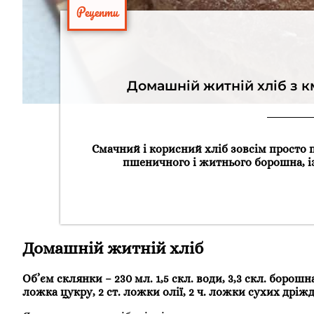
Рецепти
Домашній житній хліб з к
Смачний і корисний хліб зовсім просто 
пшеничного і житнього борошна, і
Домашній житній хліб
Об’єм склянки – 230 мл. 1,5 скл. води, 3,3 скл. борошн
ложка цукру, 2 ст. ложки олії, 2 ч. ложки сухих дріж