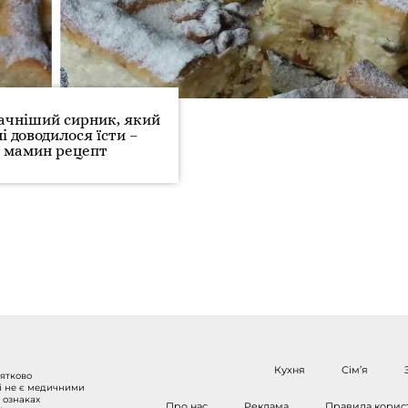
ачніший сирник, який
і доводилося їсти –
мамин рецепт
Кухня
Сім’я
нятково
 і не є медичними
 ознаках
Про нас
Реклама
Правила корис