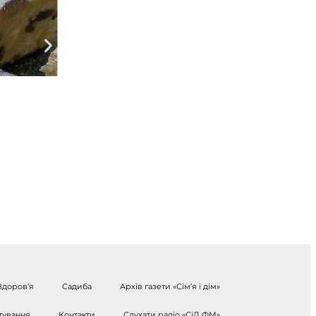
Здоров’я
Садиба
Архів газети «Сім’я і дім»
тування
Контакти
Слухати радіо «СіД ФМ»