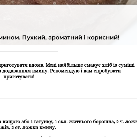
мином. Пухкий, ароматний і корисний!
приготувати вдома. Мені найбільше смакує хліб із суміші
з додаванням кмину. Рекомендую і вам спробувати
приготувати!
а вищого або 1 гатунку, 1 скл. житнього борошна, 2 ч. ложки
джів, 2 ст. ложки кмину.