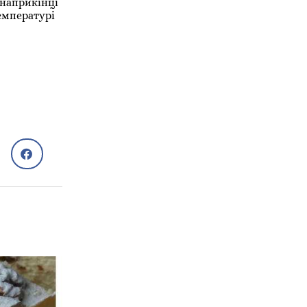
 наприкінці
температурі
Рецепти