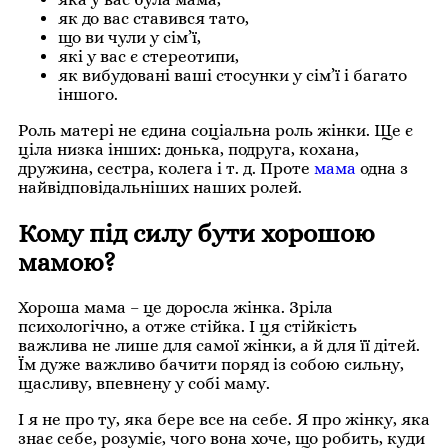
як до вас ставився тато,
що ви чули у сім’ї,
які у вас є стереотипи,
як вибудовані ваші стосунки у сім’ї і багато
іншого.
Роль матері не єдина соціальна роль жінки. Ще є
ціла низка інших: донька, подруга, кохана,
дружина, сестра, колега і т. д. Проте
мама
одна з
найвідповідальніших наших ролей.
Кому під силу бути хорошою
мамою?
Хороша мама – це доросла жінка. Зріла
психологічно, а отже стійка. І ця стійкість
важлива не лише для самої жінки, а й для її дітей.
Їм дуже важливо бачити поряд із собою сильну,
щасливу, впевнену у собі маму.
І я не про ту, яка бере все на себе. Я про жінку, яка
знає себе, розуміє, чого вона хоче, що робить, куди