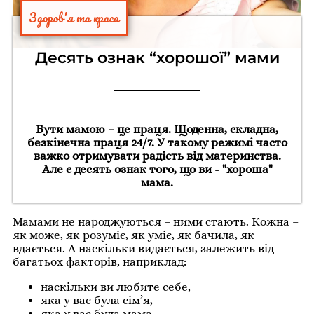
Здоров'я та краса
Десять ознак “хорошої” мами
Бути мамою – це праця. Щоденна, складна,
безкінечна праця 24/7. У такому режимі часто
важко отримувати радість від материнства.
Але є десять ознак того, що ви - "хороша"
мама.
Мамами не народжуються – ними стають. Кожна –
як може, як розуміє, як уміє, як бачила, як
вдається. А наскільки видається, залежить від
багатьох факторів, наприклад:
наскільки ви любите себе,
яка у вас була сім’я,
яка у вас була мама,