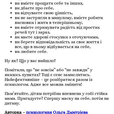
ви вмієте прощати себе та інших,
ви дбаєте про себе,
ви відчуваєте свою цінність,
ви не застрягли в минулому, вмієте робити
висновки і жити в теперішньому,
ви вмієте отримувати радість від простих
речей тут і зараз,
ви маєте здорові стосунки з оточуючими,
ви берете відповідальність за своє життя і
все, що в ньому відбувається на себе,
ви любите себе.
Ну як? Що у вас вийшло?
Помітили, що “не зовсім” або “не завжди” у
якихось пунктах? Тоді є сенс замислитись.
Найефективніше – це розібратися разом із
психологом. Адже все можна змінити!
Пам’ятайте, дітям потрібна впевнена у собі стійка
мама. Пригадуєте? Спершу маску на себе, потім на
дитину.
Авторка –
психологиня Ольга Дмитрієва