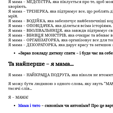
Я мама – МЕДСЕСТРА, яка піклується про те, щоб моя сі
хворіють.
Я мама – ТРЕНЕРКА, яка підтримує все, що роблять д
мрій.
Я мама – ВОДІЙКА, яка забезпечує найбезпечніші кор
Я мама – ОПОВІДАЧКА, яка ділиться всіма історіями, 
Я мама – ВБОЛІВАЛЬНИЦЯ, яка завжди підтримує свою
Я мама – ВБИВЦЯ МОНСТРІВ, яка очищає та вбиває всі
Я мама – ОРГАНІЗАТОРКА, яка організовує все для тог
Я мама – ДЕКОРАТОРКА, яка дарує красу та затишок зо
«Зараз покладу дитину спати – і буде час на себе
Та найперше – я мама…
Я мама – НАЙКРАЩА ПОДРУГА, яка ніколи не втомитьс
Я можу бути людиною з одного слова, яку звуть “МА
тисячі слів…
Я – МАМА!
Мама і тато
– синоніми чи антоніми? Про це вар