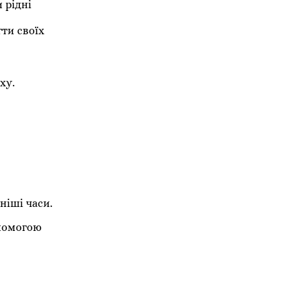
 рідні
ти своїх
ху.
ніші часи.
опомогою