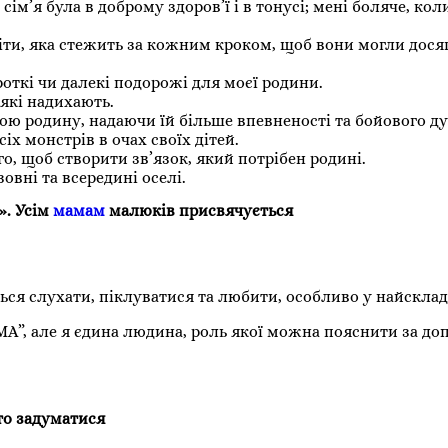
м’я була в доброму здоров’ї і в тонусі; мені боляче, коли
іти, яка стежить за кожним кроком, щоб вони могли досяг
откі чи далекі подорожі для моєї родини.
які надихають.
 родину, надаючи їй більше впевненості та бойового ду
х монстрів в очах своїх дітей.
о, щоб створити зв’язок, який потрібен родині.
вні та всередині оселі.
». Усім
мамам
малюків присвячується
я слухати, піклуватися та любити, особливо у найсклад
МА”, але я єдина людина, роль якої можна пояснити за д
то задуматися