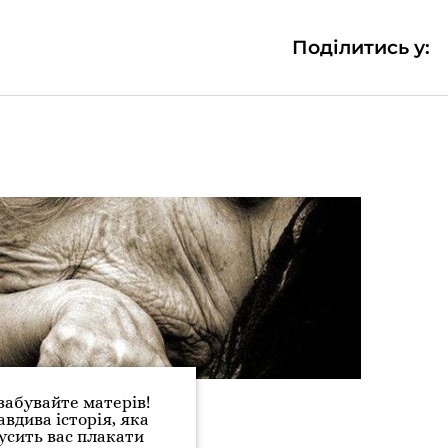
Поділитись у:
забувайте матерів!
вдива історія, яка
усить вас плакати