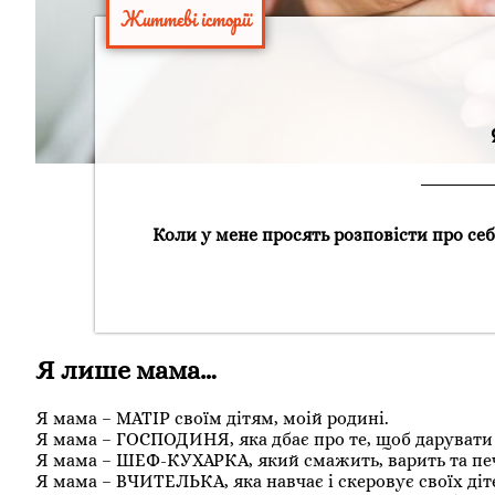
Життєві історії
Коли у мене просять розповісти про себ
Я лише мама…
Я мама – МАТІР своїм дітям, моій родині.
Я мама – ГОСПОДИНЯ, яка дбає про те, щоб дарувати 
Я мама – ШЕФ-КУХАРКА, який смажить, варить та пече,
Я мама – ВЧИТЕЛЬКА, яка навчає і скеровує своїх ді