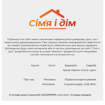
Публікації на сайті мають винятково інформаційно-довідкову ціль і не є
медичними рекомендаціями. При перших ознаках захворювання зверніться
до лікаря! Самолікування може бути небезпечним для вашого здоров’я!
Копіювання будь-яких матеріалів або їх частин, розміщених на сайті “Сім’я і
дім”, дозволяється лише за умови прямого і відкритого для пошукових
систем посилання на simya.com.ua
Кухня
Сім’я
Здоров’я
Садиба
Архів газети «Сім’я і дім»
Про нас
Реклама
Правила користування
Контакти
Слухати радіо «СіД ФМ»
© Агенція медіа-технологій «СІД ІНФОРМ», 2003-2023 . Усі права захищені.