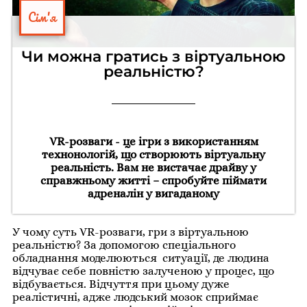
Сім'я
Чи можна гратись з віртуальною
реальністю?
VR-розваги - це ігри з використанням
технонологій, що створюють віртуальну
реальність. Вам не вистачає драйву у
справжньому житті – спробуйте піймати
адреналін у вигаданому
У чому суть VR-розваги, гри з віртуальною
реальністю? За допомогою спеціального
обладнання моделюються ситуації, де людина
відчуває себе повністю залученою у процес, що
відбувається. Відчуття при цьому дуже
реалістичні, адже людський мозок сприймає