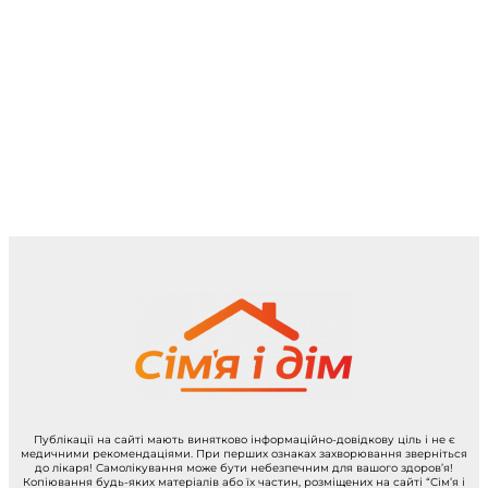
Публікації на сайті мають винятково інформаційно-довідкову ціль і не є
медичними рекомендаціями. При перших ознаках захворювання зверніться
до лікаря! Самолікування може бути небезпечним для вашого здоров’я!
Копіювання будь-яких матеріалів або їх частин, розміщених на сайті “Сім’я і