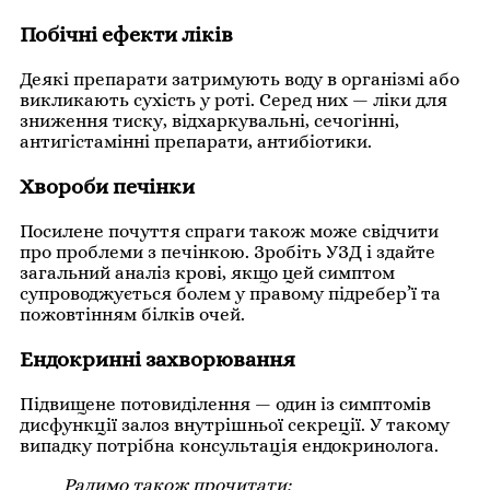
Побічні ефекти ліків
Деякі препарати затримують воду в організмі або
викликають сухість у роті. Серед них — ліки для
зниження тиску, відхаркувальні, сечогінні,
антигістамінні препарати, антибіотики.
Хвороби печінки
Посилене почуття спраги також може свідчити
про проблеми з печінкою. Зробіть УЗД і здайте
загальний аналіз крові, якщо цей симптом
супроводжується болем у правому підребер’ї та
пожовтінням білків очей.
Ендокринні захворювання
Підвищене потовиділення — один із симптомів
дисфункції залоз внутрішньої секреції. У такому
випадку потрібна консультація ендокринолога.
Радимо також прочитати: