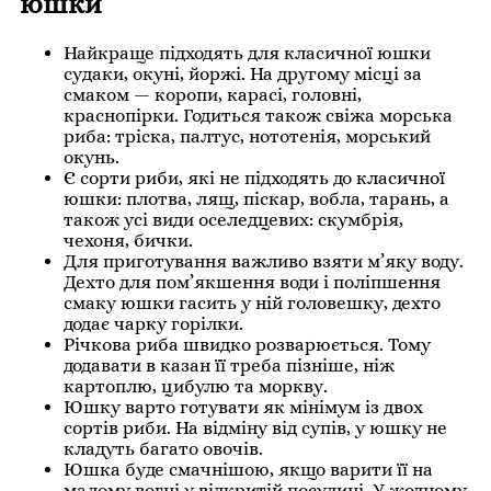
юшки
Найкраще підходять для класичної юшки
судаки, окуні, йоржі. На другому місці за
смаком — коропи, карасі, головні,
краснопірки. Годиться також свіжа морська
риба: тріска, палтус, нототенія, морський
окунь.
Є сорти риби, які не підходять до класичної
юшки: плотва, лящ, піскар, вобла, тарань, а
також усі види оселедцевих: скумбрія,
чехоня, бички.
Для приготування важливо взяти м’яку воду.
Дехто для пом’якшення води і поліпшення
смаку юшки гасить у ній головешку, дехто
додає чарку горілки.
Річкова риба швидко розварюється. Тому
додавати в казан її треба пізніше, ніж
картоплю, цибулю та моркву.
Юшку варто готувати як мінімум із двох
сортів риби. На відміну від супів, у юшку не
кладуть багато овочів.
Юшка буде смачнішою, якщо варити її на
малому вогні у відкритій посудині. У жодному