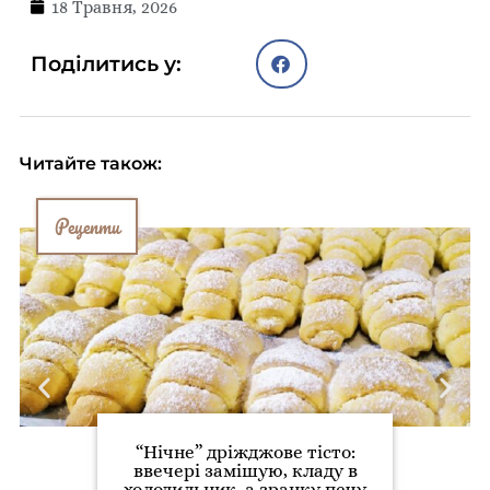
18 Травня, 2026
Поділитись у:
Читайте також:
Рецепти
“Нічне” дріжджове тісто:
ввечері замішую, кладу в
холодильник, а зранку печу