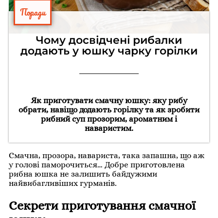
Поради
Чому досвідчені рибалки
додають у юшку чарку горілки
Як приготувати смачну юшку: яку рибу
обрати, навіщо додають горілку та як зробити
рибний суп прозорим, ароматним і
наваристим.
Смачна, прозора, навариста, така запашна, що аж
у голові паморочиться… Добре приготовлена
рибна юшка не залишить байдужими
найвибагливіших гурманів.
Секрети приготування смачної