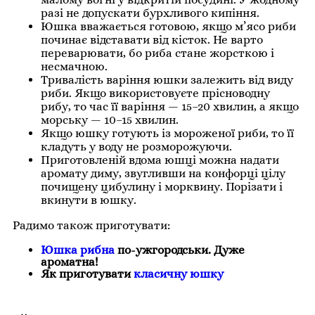
разі не допускати бурхливого кипіння.
Юшка вважається готовою, якщо м’ясо риби
починає відставати від кісток. Не варто
переварювати, бо риба стане жорсткою і
несмачною.
Тривалість варіння юшки залежить від виду
риби. Якщо використовуєте прісноводну
рибу, то час її варіння — 15–20 хвилин, а якщо
морську — 10–15 хвилин.
Якщо юшку готують із мороженої риби, то її
кладуть у воду не розморожуючи.
Приготовленій вдома юшці можна надати
аромату диму, звугливши на конфорці цілу
почищену цибулину і морквину. Порізати і
вкинути в юшку.
Радимо також приготувати:
Юшка рибна
по-ужгородськи. Дуже
ароматна!
Як приготувати
класичну юшку