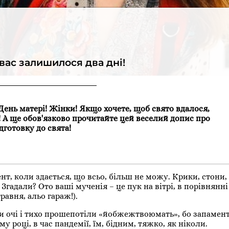
 вас залишилося два дні!
 День матері! Жінки! Якщо хочете, щоб свято вдалося,
! А ще обов'язково прочитайте цей веселий допис про
дготовку до свята!
т, коли здається, що всьо, більш не можу. Крики, стони, 
Згадали? Ото ваші мученія – це пук на вітрі, в порівнянні
равня, альо гараж!).
ли очі і тихо прошепотіли «йобжежтвоюмать»
, бо запамен
му році, в час пандемії, їм, бідним, тяжко, як ніколи.