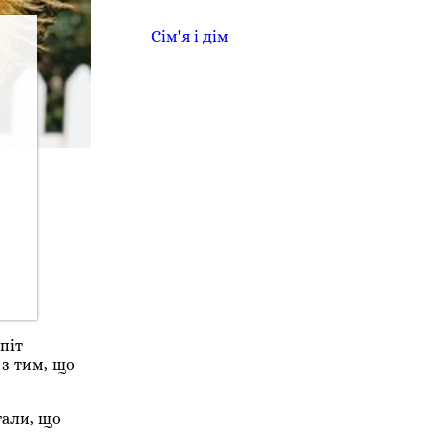
Сім'я і дім
піт
 з тим, що
тали, що