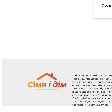
7 оз
Публікації на сайті мають ви
інформаційно-довідкову ціль
рекомендаціями. При перших
захворювання зверніться до л
Самолікування може бути не
вашого здоров’я! Копіювання
матеріалів або їх частин, роз
“Сім’я і дім”, дозволяється ли
прямого і відкритого для по
посилання на simya.com.ua