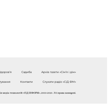
Здоров’я
Садиба
Архів газети «Сім’я і дім»
тування
Контакти
Слухати радіо «СіД ФМ»
я медіа-технологій «СІД ІНФОРМ», 2003-2023 . Усі права захищені.