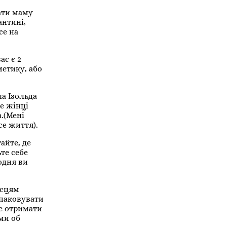
ати маму
антині,
се на
ас є 2
метику, або
а Ізольда
е жінці
.(Мені
се життя).
айте, де
те себе
одня ви
.
осцям
зпаковувати
те отримати
ями об