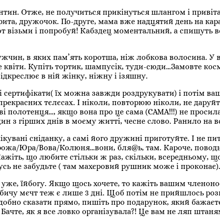
антин. Отже, не получиться прикінуться шлангом і привіт
акрита, дружочок. По-друге, мама вже надцятий день на кар
 от візьми і попробуй! Кабздец моментальний, а спишуть в
жчин, в яких пам’ять коротша, ніж лобкова волосина. У в
е квіти. Купіть тортик, шампусік, туди-сюди…Замовте кос
дкреслює в ній жінку, ніжну і ізяшну.
 сертифікати( їх можна завжди роздрукувати) і потім ваш
прекрасних тєлєсах. І ніколи, повторюю ніколи, не даруйт
і полотенця…, якщо вона про це сама (САМА!!!) не просила
н з гірших днів в моєму житті, чесне слово. Ранило на в
чікувані сніданку, а самі його дружині приготуйте. І не пит
Сірожа/Юра/Вова/
Колюня…вони, бля@ь, там. Кароче, поводь
 Кажіть, що любите стільки ж раз, скільки, всередньому, щ
бусь не забудьте ( там махєровий рушник може і проконає)
ре уже, їйбогу. Якщо щось хочете, то кажіть вашим членон
 збичу мєчт теж є лише 3 дні. Щоб потім не прийшлось ро
евдобно сказати прямо, пишіть про подарунок, який бажає
 Бачте, як я все ловко організувала?! Це вам не ляп штан