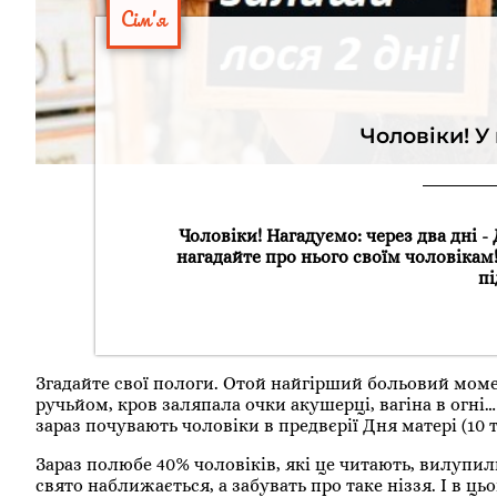
Сім'я
Чоловіки! У
Чоловіки! Нагадуємо: через два дні -
нагадайте про нього своїм чоловікам
пі
Згадайте свої пологи. Отой найгірший больовий момен
ручьйом, кров заляпала очки акушерці, вагіна в огні… 
зараз почувають чоловіки в предвєрії Дня матері (10 т
Зараз полюбе 40% чоловіків, які це читають, вилупи
свято наближається, а забувать про таке ніззя. І в цьо