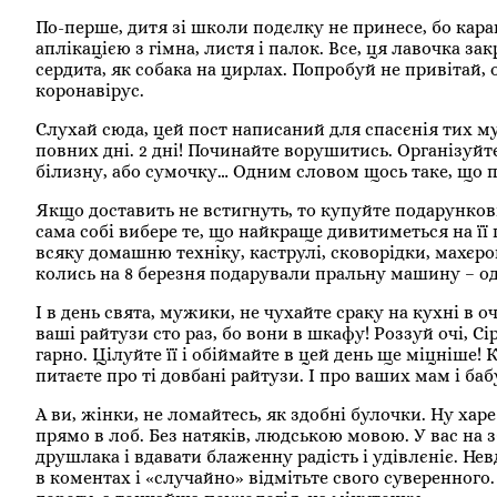
По-перше, дитя зі школи подєлку не принесе, бо кар
аплікацією з гімна, листя і палок. Все, ця лавочка з
сердита, як собака на цирлах. Попробуй не привітай,
коронавірус.
Слухай сюда, цей пост написаний для спасєнія тих му
повних дні. 2 дні! Починайте ворушитись. Організуйт
білизну, або сумочку… Одним словом щось таке, що пі
Якщо доставить не встигнуть, то купуйте подарункові
сама собі вибере те, що найкраще дивитиметься на її 
всяку домашню техніку, каструлі, сковорідки, махєров
колись на 8 березня подарували пральну машину – оди
І в день свята, мужики, не чухайте сраку на кухні в о
ваші райтузи сто раз, бо вони в шкафу! Роззуй очі, 
гарно. Цілуйте її і обіймайте в цей день ще міцніше!
питаєте про ті довбані райтузи. І про ваших мам і ба
А ви, жінки, не ломайтесь, як здобні булочки. Ну ха
прямо в лоб. Без натяків, людською мовою. У вас на
друшлака і вдавати блаженну радість і удівлєніє. Н
в коментах і «случайно» відмітьте свого суверенного.