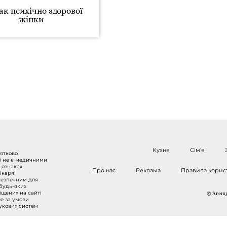
нак психічно здорової
жінки
Кухня
Сім’я
нятково
 і не є медичними
 ознаках
Про нас
Реклама
Правила корис
ікаря!
безпечним для
 будь-яких
міщених на сайті
© Агенці
ше за умови
шукових систем