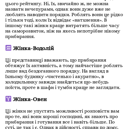
цього рейтингу. Ні, їх, звичайно ж, не можна
назвати нечепурами, однак вони дуже вже не
люблять наводити порядки. Роблять вони це рідко
і тільки тоді, коли їх відвідає «натхнення». В
іншому такі жінки краще витратять більше часу
на саморозвиток, ніж на якесь непотрібне нікому
прибирання.
Жінка-Водолій
Ці представниці вважають, що прибирання
обтяжує їх активність, а тому найчастіше роблять
лише вид бездоганного порядку. На вигляд в
їхньому будинку «чистенько і акуратно», в
холодильнику завжди знайдеться що-небудь
поїсти, проте в шафи і тумби краще не заглядати.
Жінка-Овен
Ці жінки не упустять можливості розповісти вам
про те, які вони хороші господині, як знають про
прибирання і готування все і навіть більше. По
суті, це так і є. Однак в дійсності, справи по дому,