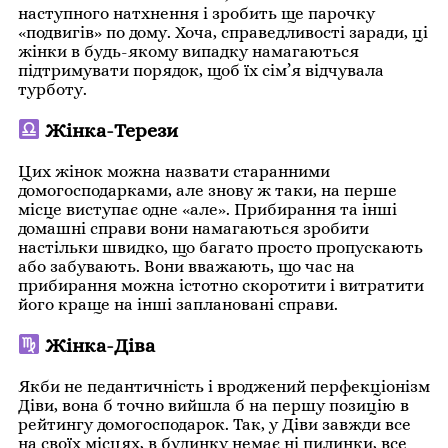
наступного натхнення і зробить ще парочку
«подвигів» по ​​дому. Хоча, справедливості заради, ці
жінки в будь-якому випадку намагаються
підтримувати порядок, щоб їх сім’я відчувала
турботу.
Жінка-Терези
Цих жінок можна назвати старанними
домогосподарками, але знову ж таки, на перше
місце виступає одне «але». Прибирання та інші
домашні справи вони намагаються зробити
настільки швидко, що багато просто пропускають
або забувають. Вони вважають, що час на
прибирання можна істотно скоротити і витратити
його краще на інші заплановані справи.
Жінка-Діва
Якби не педантичність і вроджений перфекціонізм
Діви, вона б точно вийшла б на першу позицію в
рейтингу домогосподарок. Так, у Діви завжди все
на своїх місцях, в будинку немає ні пилинки, все