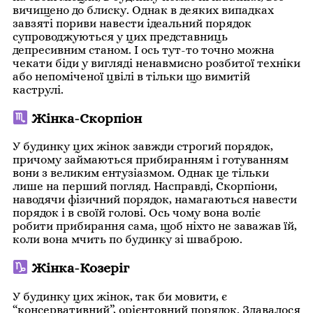
вичищено до блиску. Однак в деяких випадках
завзяті пориви навести ідеальний порядок
супроводжуються у цих представниць
депресивним станом. І ось тут-то точно можна
чекати біди у вигляді ненавмисно розбитої техніки
або непоміченої цвілі в тільки що вимитій
каструлі.
Жінка-Скорпіон
У будинку цих жінок завжди строгий порядок,
причому займаються прибиранням і готуванням
вони з великим ентузіазмом. Однак це тільки
лише на перший погляд. Насправді, Скорпіони,
наводячи фізичний порядок, намагаються навести
порядок і в своїй голові. Ось чому вона воліє
робити прибирання сама, щоб ніхто не заважав їй,
коли вона мчить по будинку зі шваброю.
Жінка-Козеріг
У будинку цих жінок, так би мовити, є
“консервативний”, орієнтовний порядок. Здавалося