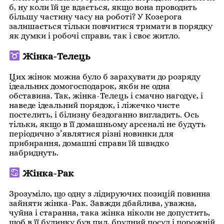
б, ну коли їй це вдається, якщо вона проводить
більшу частину часу на роботі? У Козерога
залишається тільки повчитися тримати в порядку
як думки і робочі справи, так і своє житло.
Жінка-Телець
Цих жінок можна було б зарахувати до розряду
ідеальних домогосподарок, якби не одна
обставина. Так, жінка-Телець і смачно нагодує, і
наведе ідеальний порядок, і ліжечко чисте
постелить, і білизну бездоганно вигладить. Ось
тільки, якщо в її домашньому арсеналі не будуть
періодично з’являтися різні новинки для
прибирання, домашні справи їй швидко
набриднуть.
Жінка-Рак
Зрозуміло, що одну з лідируючих позицій повинна
зайняти жінка-Рак. Завжди дбайлива, уважна,
чуйна і старанна, така жінка ніколи не допустить,
щоб в її будинку був пил, брудний посуд і порожній