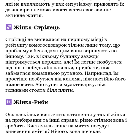
які не викликають у них ентузіазму, приводять їх
до зневіри і неможливості вести своє звичне
активне життя.
Жінка-Стрілець
Стрільці не виявилися на першому місці в
рейтингу домогосподарок тільки лише тому, що
проблему з безладом і цим вони вирішують по-
іншому. Так, в їхньому будинку завжди
підтримується порядок, але! Їм легше позбутися
від чого-небудь або навпаки, придбати, ніж
займатися домашньою рутиною. Наприклад, їм
простіше позбутися від килима, ніж постійно його
пилососити. Або купити мультиварку, ніж
годинами стояти біля плити.
Жінка-Риби
Ось наскільки вистачить натхнення у такої жінки
на прибирання та інші справи, рівно стільки вона і
зробить. Вистачило лише на миття посуду і
винесення сміття? Нічого, вона почекає