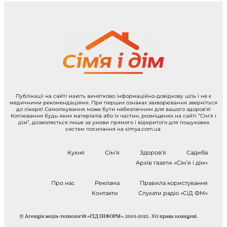
Публікації на сайті мають винятково інформаційно-довідкову ціль і не є
медичними рекомендаціями. При перших ознаках захворювання зверніться
до лікаря! Самолікування може бути небезпечним для вашого здоров’я!
Копіювання будь-яких матеріалів або їх частин, розміщених на сайті “Сім’я і
дім”, дозволяється лише за умови прямого і відкритого для пошукових
систем посилання на simya.com.ua
Кухня
Сім’я
Здоров’я
Садиба
Архів газети «Сім’я і дім»
Про нас
Реклама
Правила користування
Контакти
Слухати радіо «СіД ФМ»
© Агенція медіа-технологій «СІД ІНФОРМ», 2003-2023 . Усі права захищені.