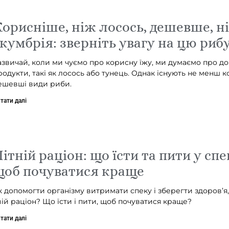
орисніше, ніж лосось, дешевше, н
кумбрія: зверніть увагу на цю рибу
азвичай, коли ми чуємо про корисну їжу, ми думаємо про до
родукти, такі як лосось або тунець. Однак існують не менш к
ешевші види риби.
тати далі
ітній раціон: що їсти та пити у спе
щоб почуватися краще
к допомогти організму витримати спеку і зберегти здоров’я
вій раціон? Що їсти і пити, щоб почуватися краще?
тати далі