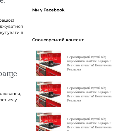
Ми у Facebook
працює!
оджуватися
купувати її
Спонсорський контент
Нерозпродані кухні від
виробника майже задарма!
Встигни купити! Пошукова
Реклама
краще
Нерозпродані кухні від
виробника майже задарма!
олювання,
Встигни купити! Пошукова
юється у
Реклама
Нерозпродані кухні від
виробника майже задарма!
Встигни купити! Пошукова