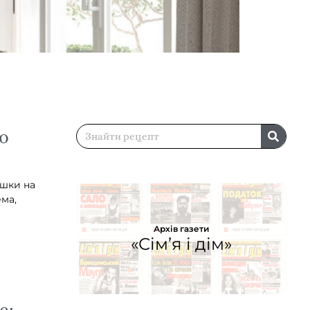
о
ишки на
ма,
Архів газети
«Сім’я і дім»
е: