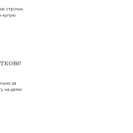
ві стрілки.
он купую
сткове
льно за
у на деякі