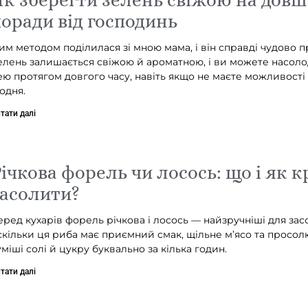
оради від господинь
им методом поділилася зі мною мама, і він справді чудово 
елень залишається свіжою й ароматною, і ви можете насол
ею протягом довгого часу, навіть якщо не маєте можливості 
одня.
тати далі
ічкова форель чи лосось: що і як 
асолити?
еред кухарів форель річкова і лосось — найзручніші для зас
скільки ця риба має приємний смак, щільне м’ясо та просол
уміші солі й цукру буквально за кілька годин.
тати далі