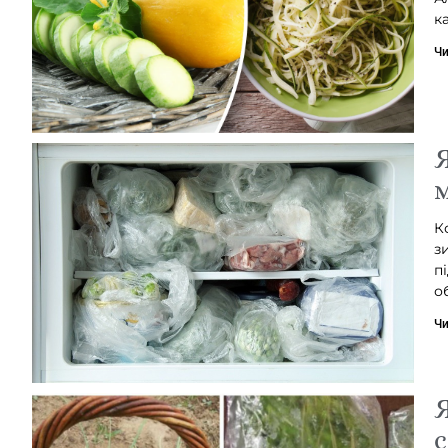
к
Чи
Я
м
К
з
п
о
Чи
Я