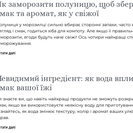
к заморозити полуницю, щоб збер
мак та аромат, як у свіжої
олуниця у морозилці сильно вбирає сторонні запахи, часто 
игляд і смак, годиться хіба для компоту. Але якщо її правиль
аморозити, ягоди будуть наче свіжі! Ось чотири найкращі с
аморожування.
тати далі
евидимий інгредієнт: як вода впли
мак вашої їжі
и знаєте ви, що навіть найкращі продукти не зможуть розкр
мак, якщо ви використовуєте неякісну воду для приготуванн
ізнайтесь, як вода змінює текстуру, колір і аромат ваших ул
трав.
тати далі