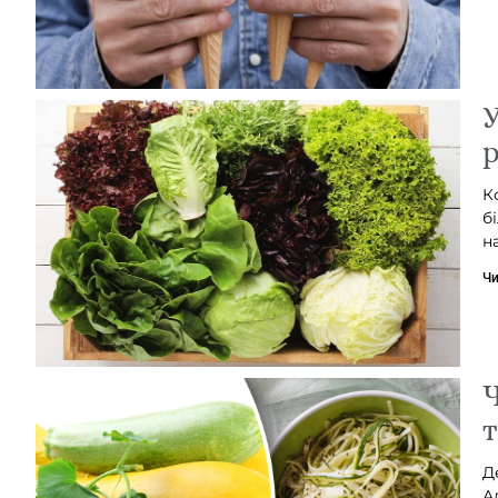
У
р
К
б
н
Чи
Ч
т
Д
А