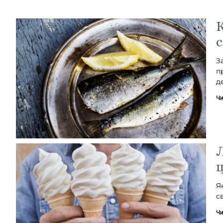
К
с
З
п
д
Чи
Л
Я
с
Чи