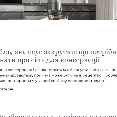
іль, яка псує закрутки: що потрібн
нати про сіль для консервації
кщо консервовані огірки стають м’які, капуста слизька, а кр
анках здуваються, причина може бути не в рецептах. Пробле
мовірно, криється у якості солі, яку ви використовуєте.
тати далі
к зберегти зелень свіжою на довш