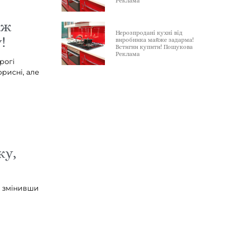
Реклама
іж
Нерозпродані кухні від
!
виробника майже задарма!
Встигни купити! Пошукова
Реклама
рогі
орисні, але
ку,
, змінивши