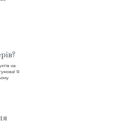
рів?
уктів на
гумова! Я
ьому
ля