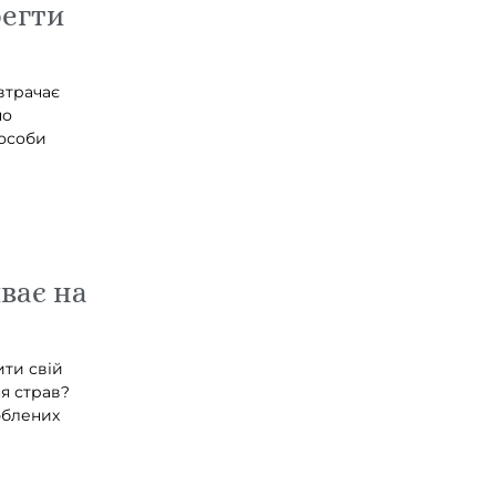
егти
втрачає
но
пособи
ває на
ити свій
я страв?
юблених