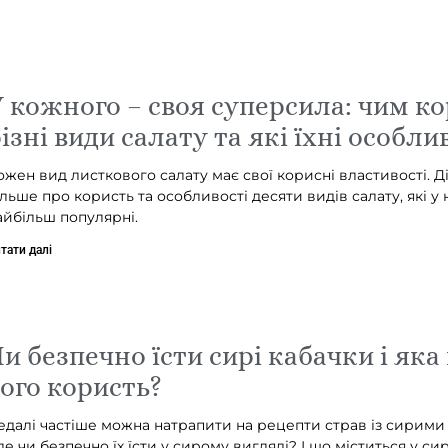
 кожного – своя суперсила: чим ко
ізні види салату та які їхні особли
ожен вид листкового салату має свої корисні властивості. Д
ільше про користь та особливості десяти видів салату, які у 
айбільш популярні.
тати далі
и безпечно їсти сирі кабачки і яка 
ого користь?
едалі частіше можна натрапити на рецепти страв із сирими
ле чи безпечно їх їсти у сирому вигляді? І що міститься у си