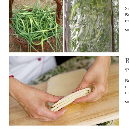
Х
Б
с
Чи
В
т
В
п
н
Чи