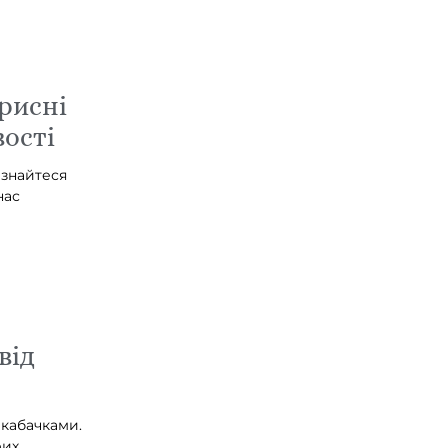
рисні
вості
ізнайтеся
нас
від
 кабачками.
рих