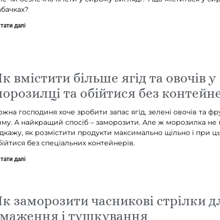
абачках?
тати далі
к вмістити більше ягід та овочів у
орозилці та обійтися без контейне
ожна господиня хоче зробити запас ягід, зелені овочів та фр
иму. А найкращий спосіб – заморозити. Але ж морозилка не 
ідкажу, як розмістити продукти максимально щільно і при ц
бійтися без спеціальних контейнерів.
тати далі
к заморозити часникові стрілки д
смаження і тушкування