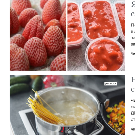
Я
с
П
в
з
з
Чи
Н
с
Ч
с
Д
с
Чи