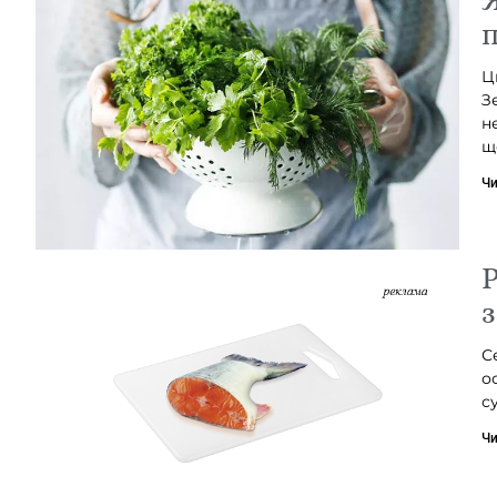
п
Ц
З
н
щ
Чи
Р
з
С
о
с
Чи