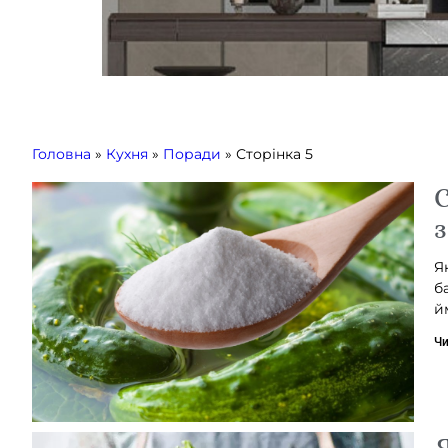
Головна
»
Кухня
»
Поради
»
Сторінка 5
С
з
Я
б
й
Чи
Я