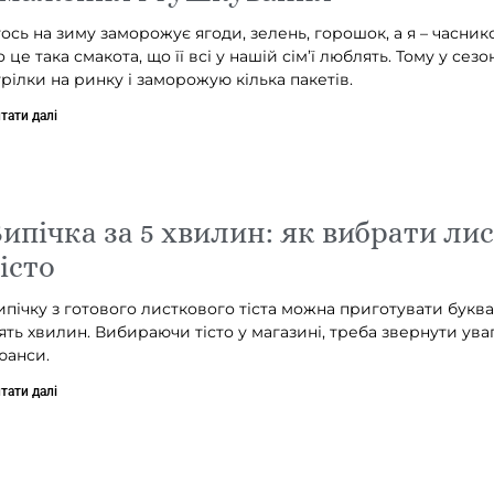
тось на зиму заморожує ягоди, зелень, горошок, а я – часнико
о це така смакота, що її всі у нашій сім’ї люблять. Тому у сез
трілки на ринку і заморожую кілька пакетів.
тати далі
ипічка за 5 хвилин: як вибрати ли
істо
ипічку з готового листкового тіста можна приготувати буква
’ять хвилин. Вибираючи тісто у магазині, треба звернути уваг
юанси.
тати далі