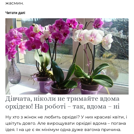
жасмин.
Читати далі
Дівчата, ніколи не тримайте вдома
орхідею! На роботі – так, вдома – ні
Ну хто з жінок не любить орхідеї? У них красиві квіти, і
цвітуть довго. Але вирощувати орхідеї вдома – погана
ідея. І на це є як мінімум одна дуже вагома причина.