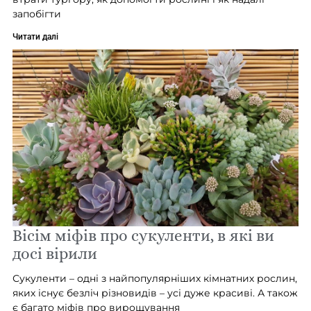
запобігти
Читати далі
Вісім міфів про сукуленти, в які ви
досі вірили
Сукуленти – одні з найпопулярніших кімнатних рослин,
яких існує безліч різновидів – усі дуже красиві. А також
є багато міфів про вирощування