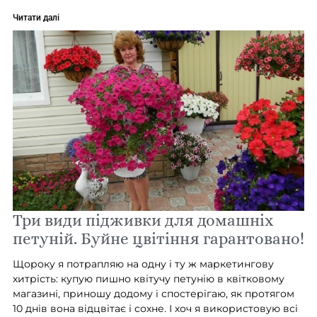
Читати далі
Три види підживки для домашніх
петуній. Буйне цвітіння гарантовано!
Щороку я потрапляю на одну і ту ж маркетингову
хитрість: купую пишно квітучу петунію в квітковому
магазині, приношу додому і спостерігаю, як протягом
10 днів вона відцвітає і сохне. І хоч я використовую всі