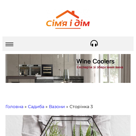
Головна
»
Садиба
»
Вазони
»
Сторінка 3