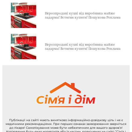
Нерозпродані кухні від виробника майже
задарма! Встигни купити! Пошукова Реклама
Нерозпродані кухні від виробника майже
задарма! Встигни купити! Пошукова Реклама
Публікації на сайті мають винятково інформаційно-довідкову ціль і не є
медичними рекомендаціями. При перших ознаках захворювання зверніться
до лікаря! Самолікування може бути небезпечним для вашого здоров’я!
Копіювання будь-яких матеріалів або їх частин, розміщених на сайті “Сім’я і