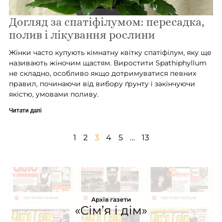
Догляд за спатіфілумом: пересадка,
полив і лікування рослини
Жінки часто купують кімнатну квітку спатіфілум, яку ще
називають жіночим щастям. Виростити Spathiphyllum
не складно, особливо якщо дотримуватися певних
правил, починаючи від вибору ґрунту і закінчуючи
якістю, умовами поливу.
Читати далі
1
2
3
4
5
…
13
Архів газети
«Сім’я і дім»