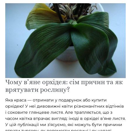
Чому в’яне орхідея: сім причин та як
врятувати рослину?
Яка краса — отримати у подарунок або купити
орхідею! У неї дивовижні квіти різноманітних відтінків
і соковите глянцеве листя. Але трапляється, що з
часом квітка втрачає вигляд: іноді в орхідеї в’яне листя.
У цій публікації ми з’ясуємо, які можуть бути причини
втрати тургору, як допомогти рослині і як надалі