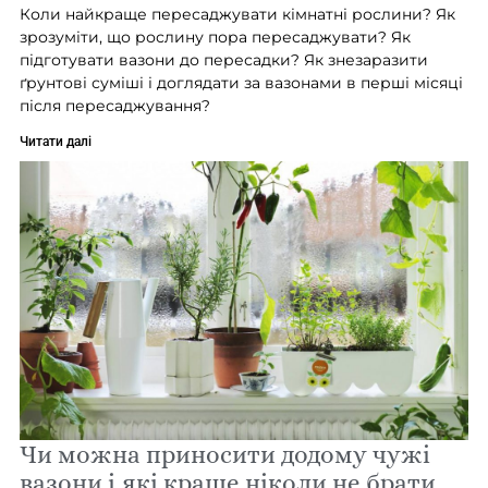
Коли найкраще пересаджувати кімнатні рослини? Як
зрозуміти, що рослину пора пересаджувати? Як
підготувати вазони до пересадки? Як знезаразити
ґрунтові суміші і доглядати за вазонами в перші місяці
після пересаджування?
Читати далі
Чи можна приносити додому чужі
вазони і які краще ніколи не брати