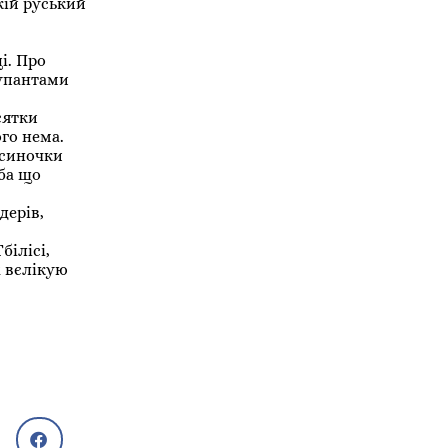
кій руський
і. Про
купантами
сятки
го нема.
 синочки
іба що
дерів,
білісі,
х вєлікую