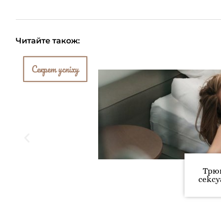
Читайте також:
Секрет успіху
Трюк
сеkс