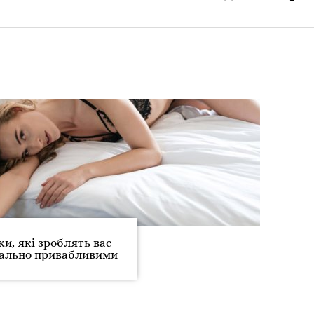
и, які зроблять вас
уально привабливими