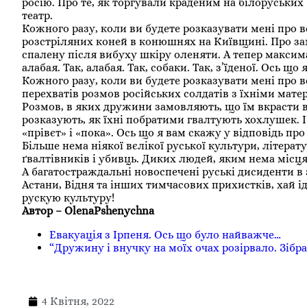
росію. Про те, як торгували краденим на білоруських 
театр.
Кожного разу, коли ви будете розказувати мені про в
розстріляних коней в конюшнях на Київщині. Про за
спалену після вибуху шкіру оленяти. А тепер максим
алабая. Так, алабая. Так, собаки. Так, з’їденої. Ось що
Кожного разу, коли ви будете розказувати мені про в
перехватів розмов російських солдатів з їхніми матер
Розмов, в яких дружини замовляють, що їм вкрасти в
розказують, як їхні побратими гвалтують хохлушек. І
«прівєт» і «пока». Ось що я вам скажу у відповідь пр
Більше нема ніякої вєлікої руської культури, літератур
ґвалтівників і убивць. Диких людей, яким нема місця 
А багатостраждальні новоспечені руські дисиденти в 
Астани, Відня та інших тимчасових прихистків, хай і
рускую культуру!
Автор – OlenaPshenychna
Евакуація з Ірпеня. Ось що було найважче…
“Дружину і внучку на моїх очах розірвало. Зібра
4 Квітня, 2022