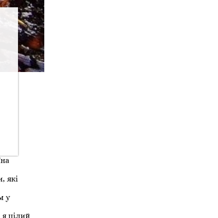
їна
, які
м у
 я цілий