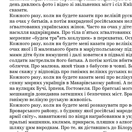
день дивлюсь фото і відео зі звільнених міст і сіл Киї
сказати.
Кожного разу, коли ви будете казати про вєлікій руск
на очах у батьків, а потім викраденої російськими н
зґвалтованих українських жінок. Часто на очах у діте
насилля кадирівцями. Про тіла п’ятьох зґвалтованих 
мерзенне «будем тра*ать хохлушек» в перехватах. Ось
Кожного разу, коли ви будете мені казати про вєлікіх
очах якої і її маленького брата в маріупольському пі
мами діти були вимушені і далі ховатися в підвалі від
солдати застрелили його батька. А потім хотіли вбити
обличчя. Про малюка, який тікав з бабусею в човні.
вам скажу у відповідь про ганімих вєліких руських к
Кожного разу, коли ви будете казати мені про вєліку
спину мирних українців в Макарівському районі. А пер
на вулицях Бучі, Ірпеня, Гостомеля. Про братські мо
мешканців донедавна затишних і безпечних міст. Братс
ганімую вєлікую руськую живопісь.
Кожного разу, коли ви будете мені розказувати про вє
Броварського району, з будинку якої російські марод
армії світу», навантажені по вінця награбованим в у
пральні машинки, килими, прикраси, пляшки з алкогол
шляху цим виродкам. Про те, як діставшись до Білор