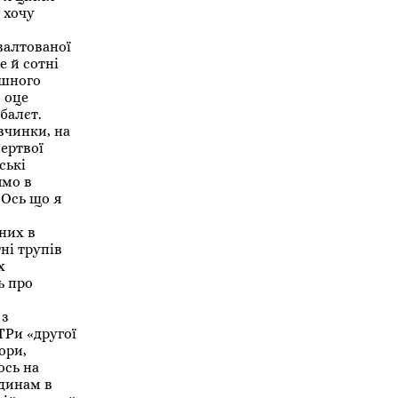
м хочу
валтованої
е й сотні
ашного
 оце
балєт.
вчинки, на
мертвої
ські
ямо в
 Ось що я
них в
ні трупів
х
ь про
 з
ТРи «другої
ори,
ось на
одинам в