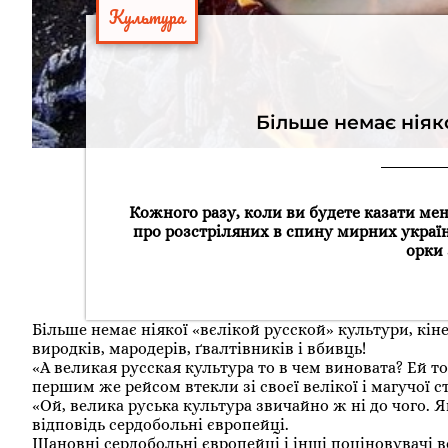
Культура
Більше немає ніяк
Кожного разу, коли ви будете казати мен
про розстріляних в спину мирних україн
орки 
Більше немає ніякої «вєлікой русской» культури, кіне
виродків, мародерів, ґвалтівників і вбивць!
«А великая русская культура то в чем виновата? Ей то
першим же рейсом втекли зі своєї велікої і магучої с
«Ой, велика руська культура звичайно ж ні до чого. Я
відповідь сердобольні європейці.
Шановні сердобольні європейці і інші поціновувачі в