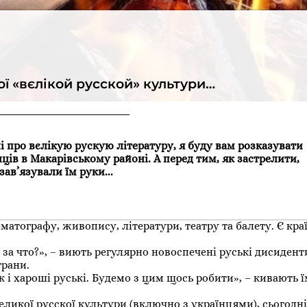
ої «вєлікой русской» культури…
і про вєлікую рускую літературу, я буду вам розказувати
ців в Макарівському районі. А перед тим, як застрелити,
зав’язували їм руки...
матографу, живопису, літератури, театру та балету. Є кра
 за что?», – виють регулярно новоспечені руські дисиденти
трани.
к і хароші руські. Будемо з цим щось робити», – кивають ї
еликої русскої культури (включно з українцями), сьогодні