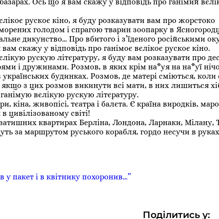
базарах. Ось що я вам скажу у відповідь про ганімий вєлі
єлікоє рускоє кіно, я буду розказувати вам про жорстоко
морених голодом і спрагою тварин зоопарку в Ясногородц
альне дикунство… Про вбитого і з’їденого російськими о
 я вам скажу у відповідь про ганімоє вєлікоє рускоє кіно.
єлікую рускую літєратуру, я буду вам розказувати про де
ями і дружинами. Розмов, в яких крім на*уя на на*уї нічо
 українських будинках. Розмов, де матері сміються, коли
 якщо з цих розмов викинути всі мати, в них лишиться х
о ганімую вєлікую рускую літєратуру.
и, кіна, живопісі, тєатра і балєта. Є країна виродків, маро
в цивілізованому світі!
затишних квартирах Берліна, Лондона, Ларнаки, Мілану, Т
дуть за маршрутом руського корабля, гордо несучи в рука
в у пакет і в квітнику похоронив…”
Поділитись у: