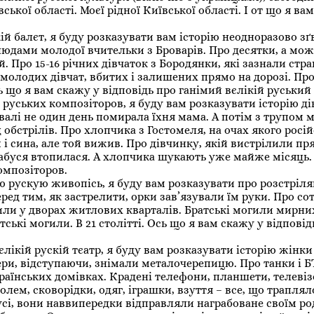
вської області. Моєї рідної Київської області. І от що я ва
ій балєт, я буду розказувати вам історію неодноразово зґ
елюдами молодої вчительки з Броварів. Про десятки, а мож
й. Про 15-16 річних дівчаток з Бородянки, які зазнали стр
молодих дівчат, вбитих і залишених прямо на дорозі. Про
 що я вам скажу у відповідь про ганімий вєлікій руський 
 руських композіторов, я буду вам розказувати історію ді
двалі не один день помирала їхня мама. А потім з трупом 
 обстрілів. Про хлопчика з Гостомеля, на очах якого росій
 і сина, але той вижив. Про дівчинку, якій вистрілили пр
 Бабуся втопилася. А хлопчика шукають уже майже місяць.
омпозіторов.
ю рускую живопісь, я буду вам розказувати про розстріля
ед тим, як застрелити, орки зав’язували їм руки. Про сот
гили у дворах житлових кварталів. Братські могили мирни
ькі могили. В 21 столітті. Ось що я вам скажу у відповід
лікій рускій тєатр, я буду вам розказувати історію жінки
ери, відступаючи, знімали металочерепицю. Про танки і Б
країнських домівках. Крадені телефони, планшети, телевіз
ем, сковорідки, одяг, іграшки, взуття – все, що траплял
усі, вони наввипередки відправляли награбоване своїм р