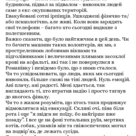
будинком, підвал за підвалом – вивозили людей
саме з екс-окупованих територій.
Евакуйовані сотні ірпінців. Ушкоджені фізично та/
або психологічно, але живі. Коли вони зарядять
свої телефони – багато хто сьогодні видихне з
полегшенням.
Важко сказати, що було найтяжчим в цей день. Чи
то бачити машини таких волонтерів, як ми, з
простреленими лобовими вікнами та
підголівниками і величезними плямами засохлої
крові на асфальті, які так і не повернулися в
Романівку і невідомо було, що з ними сталося.
Чи то усвідомлювати, що люди, яких ми сьогодні
вивозили, більше схожі на тіні людей. Нуль емоцій.
Ані плачу, ані радості. Мені здається, так
виглядають ті, хто втратив надію і просто тягнув
до якогось фіналу.
Чи то з жахом розуміти, що хтось таки продовжує
відмовлятися від евакуації. Скляні очі, піна біля
рота і оце “я звідси не поїду, бо найгірше вже
позаду”. І все це на фоні тотальних руїн, мертвих
котів, собак, уламків мін та свіжоспечених могил
на подвір’ях, де лежать сусіди.