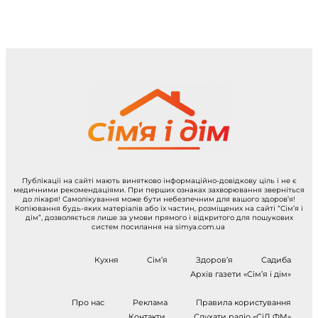
Публікації на сайті мають винятково інформаційно-довідкову ціль і не є
медичними рекомендаціями. При перших ознаках захворювання зверніться
до лікаря! Самолікування може бути небезпечним для вашого здоров’я!
Копіювання будь-яких матеріалів або їх частин, розміщених на сайті “Сім’я і
дім”, дозволяється лише за умови прямого і відкритого для пошукових
систем посилання на simya.com.ua
Кухня
Сім’я
Здоров’я
Садиба
Архів газети «Сім’я і дім»
Про нас
Реклама
Правила користування
Контакти
Слухати радіо «СіД ФМ»