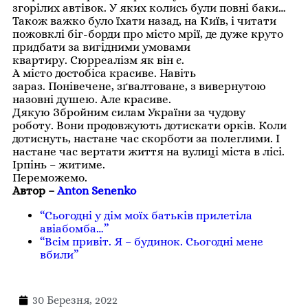
згорілих автівок. У яких колись були повні баки…
Також важко було їхати назад, на Київ, і читати
пожовклі біг-борди про місто мрії, де дуже круто
придбати за вигідними умовами
квартиру. Сюрреалізм як він є.
А місто достобіса красиве. Навіть
зараз. Понівечене, зґвалтоване, з вивернутою
назовні душею. Але красиве.
Дякую Збройним силам України за чудову
роботу. Вони продовжують дотискати орків. Коли
дотиснуть, настане час скорботи за полеглими. І
настане час вертати життя на вулиці міста в лісі.
Ірпінь – житиме.
Переможемо.
Автор –
Anton Senenko
“Сьогодні у дім моїх батьків прилетіла
авіабомба…”
“Всім привіт. Я – будинок. Сьогодні мене
вбили”
30 Березня, 2022