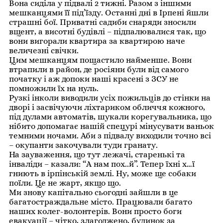
Вона сиділа у підвалі 2 тижні. Разом з іншими
мешканцями її під’їзду. Останні дні в Ірпені йшли
страшні бої. Приватні садиби снаряди зносили
вщент, а висотні будівлі – підпалювалися так, що
вони вигорали квартира за квартирою наче
величезні свічки.
Цим мешканцям пощастило найменше. Вони
втрапили в район, де росіяни були від самого
початку і аж допоки наші красені з ЗСУ не
помножили їх на нуль.
Рузкі інколи виводили усіх пожильців до стінки на
дворі і засвічуючи ліхтариком обличчя кожного,
під дулами автоматів, шукали корегувальника, що
нібито допомагає нашій спецурі мінусувати ваньок
темними ночами. Аби з підвалу виходили точно всі
– окупанти закочували туди гранату.
На зауваження, що тут лежачі, старенькі та
інваліди – казали: “А нам пох..й”. Тепер їхні х…ї
гниють в ірпінській землі. Ну, може ще собаки
поїли. Це не жарт, якщо що.
Ми знову капітально сьогодні зайшли в це
багатостраждальне місто. Працювали багато
наших колег-волонтерів. Вони просто боги
евакуації – чітко, злагоджено, будинок за