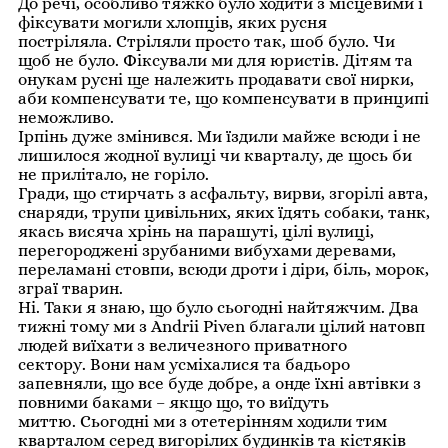
До речі, особливо тяжко було ходити з місцевими і
фіксувати могили хлопців, яких русня
постріляла. Стріляли просто так, шоб було. Чи
щоб не було. Фіксували ми для юристів. Дітям та
онукам русні ще належить продавати свої нирки,
аби компенсувати те, що компенсувати в принципі
неможливо.
Ірпінь дуже змінився. Ми їздили майже всюди і не
лишилося жодної вулиці чи кварталу, де щось би
не прилітало, не горіло.
Гради, що стирчать з асфальту, вирви, згорілі авта,
снаряди, трупи цивільних, яких їдять собаки, танк,
якась висяча хрінь на парашуті, цілі вулиці,
перегороджені зрубаними вибухами деревами,
переламані стовпи, всюди дроти і діри, біль, морок,
зграї тварин.
Ні. Таки я знаю, що було сьогодні найтяжчим. Два
тижні тому ми з
Andrii Piven
благали цілий натовп
людей виїхати з величезного приватного
сектору. Вони нам усміхалися та бадьоро
запевняли, що все буде добре, а онде їхні автівки з
повними баками – якщо що, то виїдуть
миттю. Сьогодні ми з отетерінням ходили тим
кварталом серед вигорілих будинків та кістяків