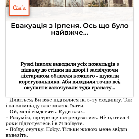
Сім'я
Евакуація з Ірпеня. Ось що було
найвжче…
Рузкі інколи виводили усіх пожильців з
підвалу до стінки на дворі і засвічуючи
ліхтариком обличчя кожного - шукали
корегувальника. Аби виходили точно всі,
окупанти закочували туди гранату...
– Дивіться, Ви вже піднялися на 5-ту сходинку. Так
і на олімпіаду вже можна їхати.
– Ой, мені сімдесять. Куди вже…
– Розумію, що тре ще потренуватись. Нічо, от за 4
роки підготуєтесь і в 74 поїдете.
– Поїду, онучку. Поїду. Тільки живою мене звідси
вивезіть.