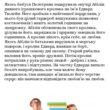
Якось бабуся Пелегрина подарувала онучці Абілін
дивного іграшкового кролика на ім’я Едвард
Тюлейн. Його зробили з найтоншої порцеляни, у
нього був цілий гардероб вишуканих шовкових
костюмчиків і навіть золотий годинник на
ланцюжку. Абілін обожнювала свого кролика,
цілувала його, наряджала і щоранку заводила його
годинники. А кролик нікого, крім себе, не любив.
Якось Абілін із батьками вирушила в морську
подорож, і кролик Едвард, впавши за борт,
опинився на самому дні океану. Старий рибалка
виловив його, приніс дружині. Потім кролик
потрапляв у руки різних людей – добрих і злих,
шляхетних і підступних. На частку Едварда випало
безліч випробувань, але чим важче йому
доводилося, тим швидше м’якшало його черстве
серце: він навчався відповідати любов’ю на любов.