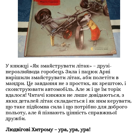
У книжці «Як змайструвати літак» – друзі-
нерозлийвода горобець Зила і пацюк Арні
вирішили змайструвати літак, аби полетіти в
мандри. Це завдання не з простих, як зрештою, і
сконструювати автомобіль. Але ж і це їм торік
вдалося! Читачі книжки не лише довідаються, з
яких деталей літак складається і як ним керувати,
що таке підйомна сила і що потрібно для доброго
польоту, але й пізнають цінність справжньої
дружби.
Людвігові Хитрому – ура, ура, ура!