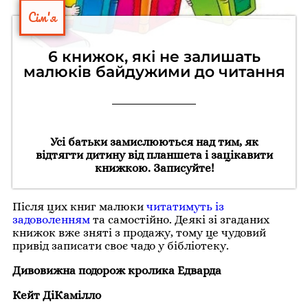
Сім'я
6 книжок, які не залишать
малюків байдужими до читання
Усі батьки замислюються над тим, як
відтягти дитину від планшета і зацікавити
книжкою. Записуйте!
Після цих книг малюки
читатимуть із
задоволенням
та самостійно. Деякі зі згаданих
книжок вже зняті з продажу, тому це чудовий
привід записати своє чадо у бібліотеку.
Дивовижна подорож кролика Едварда
Кейт ДіКамілло