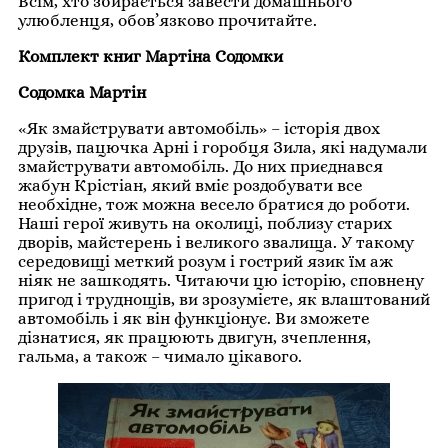
Всім, хто збирається завести домашнього
улюбленця, обов’язково прочитайте.
Комплект книг Мартіна Содомки
Содомка Мартін
«Як змайструвати автомобіль» – історія двох
друзів, пацючка Арні і горобця Зила, які надумали
змайструвати автомобіль. До них приєднався
жабун Крістіан, який вміє роздобувати все
необхідне, тож можна весело братися до роботи.
Наші герої живуть на околиці, поблизу старих
дворів, майстерень і великого звалища. У такому
середовищі меткий розум і гострий язик їм аж
ніяк не зашкодять. Читаючи цю історію, сповнену
пригод і труднощів, ви зрозумієте, як влаштований
автомобіль і як він функціонує. Ви зможете
дізнатися, як працюють двигун, зчеплення,
гальма, а також – чимало цікавого.