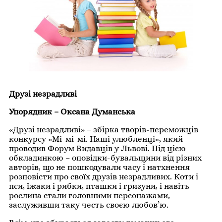
Друзі незрадливі
Упорядник – Оксана Думанська
«Друзі незрадливі» – збірка творів-переможців
конкурсу «Мі-мі-мі. Наші улюбленці», який
проводив Форум Видавців у Львові. Під цією
обкладинкою – оповідки-бувальщини від різних
авторів, що не пошкодували часу і натхнення
розповісти про своїх друзів незрадливих. Коти і
пси, їжаки і рибки, пташки і гризуни, і навіть
рослина стали головними персонажами,
заслуживши таку честь своєю любов’ю.