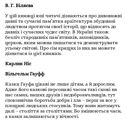
В. Г. Біляєва
У цій книжці юні читачі дізнаються про дивовижні
давні та сучасні пам’ятки архітектури збудовані
людством протягом своєї історії, що відносять до
давніх і сучасних чудес світу. В Україні також
безліч стародавніх пам’ятників, заповідників,
церков, яким можна пишатися та демонструвати
усьому світові. Про сім кращих із них ви можете
дізнатися із цієї книжки.
Карлик Ніс
Вільгельм Гауфф
Казки Гауфа цікаві не лише дітям, а й дорослим.
Адже його казкові персонажі часом такі схожі на
нас самих, наших друзів і недоброзичливців, тут
споконвічна боротьба добра і зла – перш за все у
площині людських стосунків. Тому вони житимуть
далі – століття за століттями. Бо змінюються часи,
а казки залишаються у вічності.