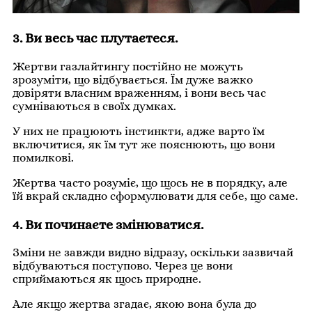
3. Ви весь час плутаєтеся.
Жертви газлайтингу постійно не можуть
зрозуміти, що відбувається. Їм дуже важко
довіряти власним враженням, і вони весь час
сумніваються в своїх думках.
У них не працюють інстинкти, адже варто їм
включитися, як їм тут же пояснюють, що вони
помилкові.
Жертва часто розуміє, що щось не в порядку, але
їй вкрай складно сформулювати для себе, що саме.
4. Ви починаєте змінюватися.
Зміни не завжди видно відразу, оскільки зазвичай
відбуваються поступово. Через це вони
сприймаються як щось природне.
Але якщо жертва згадає, якою вона була до