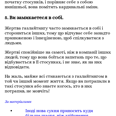
початку стосунків, і порівняє себе з собою
нинішньої, вона помітить кардинальні зміни.
5. Ви замикаєтеся в собі.
Жертва газлайтингу часто замикається в собі і
сторониться інших, тому що відчуває себе занадто
приниженою і їзнеціненою, щоб спілкуватися з
людьми.
Жертві спокійніше на самоті, ніж в компанії інших
людей, тому що вона боїться запитань про те, що
відбувається в її стосунках, і не знає, як на них
відповідати.
На жаль, майже всі стикаються з газлайтингом в
той чи інший момент життя. Якщо ви потрапили в
такі стосунки або знаєте когось, хто в них
потрапив, не мовчіть!
За матеріалами
Іноді нова сукня приносить куди
більше щастя, ніж здійснення