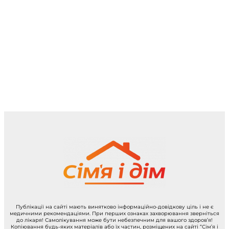
Публікації на сайті мають винятково інформаційно-довідкову ціль і не є
медичними рекомендаціями. При перших ознаках захворювання зверніться
до лікаря! Самолікування може бути небезпечним для вашого здоров’я!
Копіювання будь-яких матеріалів або їх частин, розміщених на сайті “Сім’я і