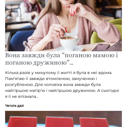
Вона завжди була “поганою мамою і
поганою дружиною”…
Кілька разів у минулому її житті я була в неї вдома.
Пам’ятаю її завжди втомленою, замученою і
розгубленою. Для чоловіка вона завжди була
найгіршою матір’ю і найгіршою дружиною. А сьогодні
я її не впізнала…
Читати далі