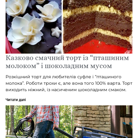
Казково смачний торт із “пташиним
молоком” і шоколадним мусом
Розкішний торт для любителів суфле і “пташиного
молока”. Роботи трохи є, але вона того 100% варта. Торт
виходить ніжний, із насиченим шоколадним смаком.
Читати далі