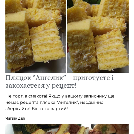
Пляцок “Ангелик” – приготуєте і
закохаєтеся у рецепт!
Не торт, а смакота! Якщо у вашому записнику ще
немає рецепта пляцка “Ангелик”, неодмінно
зберігайте! Він того вартий!
Читати далі