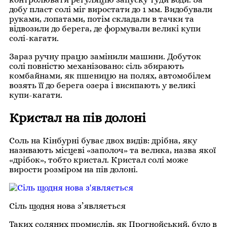
добу пласт солі міг виростати до 1 мм. Видобували
руками, лопатами, потім складали в тачки та
відвозили до берега, де формували великі купи
солі-кагати.
Зараз ручну працю замінили машини. Добуток
солі повністю механізовано: сіль збирають
комбайнами, як пшеницю на полях, автомобілем
возять її до берега озера і висипають у великі
купи-кагати.
Кристал на пів долоні
Соль на Кінбурні буває двох видів: дрібна, яку
називають місцеві «заполоч» та велика, назва якої
«дрібок», тобто кристал. Кристал солі може
вирости розміром на пів долоні.
Сіль щодня нова з’являється
Таких соляних промислів, як Прогнойський, було в