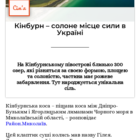
Сім'я
Кінбурн – солоне місце сили в
Україні
На Кінбурнському півострові близько 300
озер, які різняться за своєю формою, площею
та солоністю, частина має рожеве
забарвлення. Тут народжується унікальна
сіль.
Кінбурнська коса – піщана коса між Дніпро-
Бузьким і Ягорлицьким лиманами Чорного моря в
Миколаївській області, – розповідає
Район.Миколаїв
.
Цей клаптик суші колись мав назву Гілея.