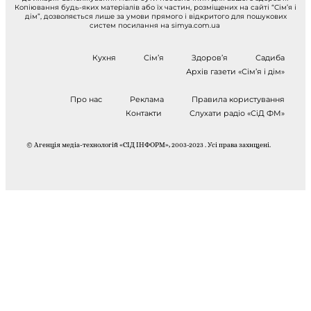
Копіювання будь-яких матеріалів або їх частин, розміщених на сайті “Сім’я і
дім”, дозволяється лише за умови прямого і відкритого для пошукових
систем посилання на simya.com.ua
Кухня
Сім’я
Здоров’я
Садиба
Архів газети «Сім’я і дім»
Про нас
Реклама
Правила користування
Контакти
Слухати радіо «СіД ФМ»
© Агенція медіа-технологій «СІД ІНФОРМ», 2003-2023 . Усі права захищені.