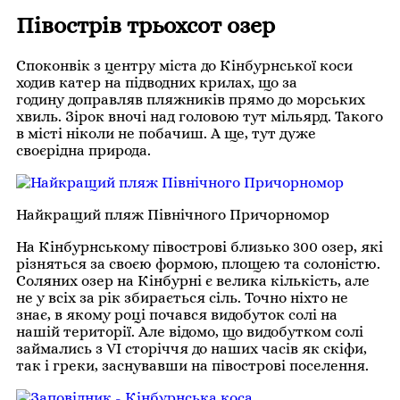
Півострів трьохсот озер
Споконвік з центру міста до Кінбурнської коси
ходив катер на підводних крилах, що за
годину доправляв пляжників прямо до морських
хвиль. Зірок вночі над головою тут мільярд. Такого
в місті ніколи не побачиш. А ще, тут дуже
своєрідна природа.
Найкращий пляж Північного Причорномор
На Кінбурнському півострові близько 300 озер, які
різняться за своєю формою, площею та солоністю.
Соляних озер на Кінбурні є велика кількість, але
не у всіх за рік збирається сіль. Точно ніхто не
знає, в якому році почався видобуток солі на
нашій території. Але відомо, що видобутком солі
займались з VI сторіччя до наших часів як скіфи,
так і греки, заснувавши на півострові поселення.