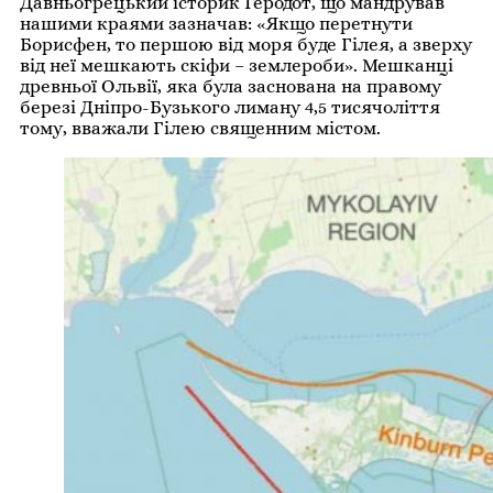
Давньогрецький історик Геродот, що мандрував
нашими краями зазначав: «Якщо перетнути
Борисфен, то першою від моря буде Гілея, а зверху
від неї мешкають скіфи – землероби». Мешканці
древньої Ольвії, яка була заснована на правому
березі Дніпро-Бузького лиману 4,5 тисячоліття
тому, вважали Гілею священним містом.