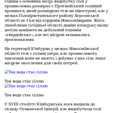
Одним з основних місць видобутку солі у
промислових розмірах є Прогнойський соляний
промисел, який розміщено теж на півострові, але у
межах Голопристанського району Херсонської
області за 4 км від кордонів Миколаївщини. Якісь
лизоблюди сусідньої області давню козацьку назву
хотіли замінити на дебільний топонім
«гвардєйське», але всі місцеві залишались
прогнозькими.
На території Кінбурна у межах Миколаївської
області теж є соляні озера, але промислового
значення вони не мають і добуває з них сіль лише
місцеве населення для своїх потреб.
Так вода стає сіллю
Так вода стає сіллю
У XVIII столітті Кінбурнська коса входила до
складу Османської імперії, але видобутком солі