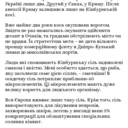
Україні лише два. Другий у Саках, у Криму. Після
анексії Криму залишився лише на Кінбурнській
косі.
Вже майже два роки коса окупована ворогом.
Звідти не раз намагались окупанти здійснити
десант в Очаків, та градами обстрілюють місто чи
не щодня. Їх стратегічна мета – не дати вільного
проходу комерційному флоту в Дніпро-Бузький
лиман до миколаївських портів.
Люди які споживають Кінбурнську сіль задоволені
смаком і якістю. Мені особисто здається, що риба,
яку засолюєш саме цією сіллю, – смачніша! В
осадочну сіль потрапляє приблизно 60
мікроелементів. Ці мікроелементи мають дуже
велику користь для людського організму.
Вся Європа вживає лише таку сіль. Крім того, сіль
використовують для лікування неврозів,
захворювань шкіри, легень у вигляді ванн 3%
концентрації для облаштування спеціальних
соляних кімнат.