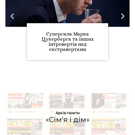
Суперсила Марка
Цукерберга та інших
інтровертів над
екстравертами
Архів газети
«Сім’я і дім»