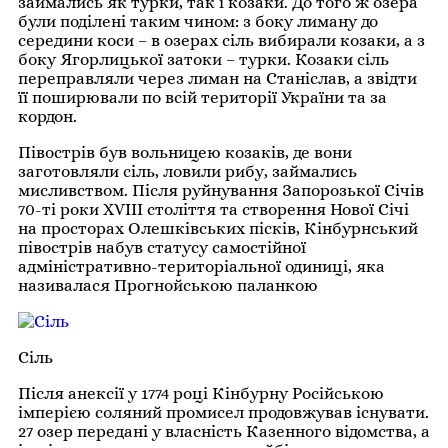
займались як турки, так і козаки. До того ж озера
були поділені таким чином: з боку лиману до
середини коси – в озерах сіль вибирали козаки, а з
боку Ягорлицької затоки – турки. Козаки сіль
переправляли через лиман на Станіслав, а звідти
її поширювали по всій території України та за
кордон.
Півострів був вольницею козаків, де вони
заготовляли сіль, ловили рибу, займались
мисливством. Після руйнування Запорозької Січів
70-ті роки XVIII століття та створення Нової Січі
на просторах Олешківських пісків, Кінбурнський
півострів набув статусу самостійної
адміністративно-територіальної одиниці, яка
називалася Прогнойською паланкою
Сіль
Після анексії у 1774 році Кінбурну Російською
імперією соляний промисел продовжував існувати.
27 озер передані у власність Казенного відомства, а