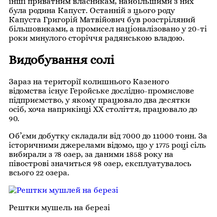
інші приватним власникам, найбільшими з них
була родина Капуст. Останній з цього роду
Капуста Григорій Матвійович був розстріляний
більшовиками, а промисел націоналізовано у 20-ті
роки минулого сторіччя радянською владою.
Видобування солі
Зараз на території колишнього Казеного
відомства існує Геройське дослідно-промислове
підприємство, у якому працювало два десятки
осіб, хоча наприкінці XX століття, працювало до
90.
Об’єми добутку складали від 7000 до 11000 тонн. За
історичними джерелами відомо, що у 1775 році сіль
вибирали з 78 озер, за даними 1858 року на
півострові значиться 98 озер, експлуатувалось
всього 22 озера.
Рештки мушель на березі