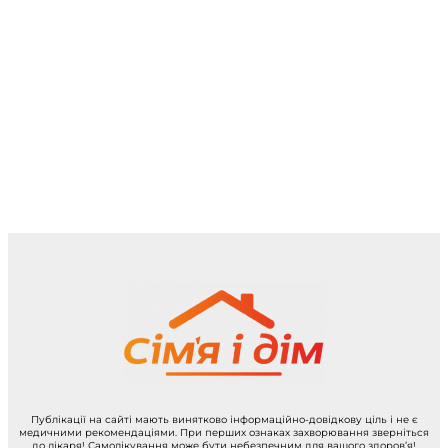
Публікації на сайті мають винятково інформаційно-довідкову ціль і не є
медичними рекомендаціями. При перших ознаках захворювання зверніться
до лікаря! Самолікування може бути небезпечним для вашого здоров’я!