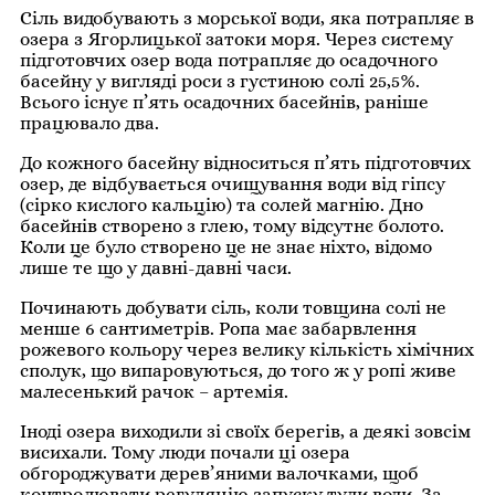
Сіль видобувають з морської води, яка потрапляє в
озера з Ягорлицької затоки моря. Через систему
підготовчих озер вода потрапляє до осадочного
басейну у вигляді роси з густиною солі 25,5%.
Всього існує п’ять осадочних басейнів, раніше
працювало два.
До кожного басейну відноситься п’ять підготовчих
озер, де відбувається очищування води від гіпсу
(сірко кислого кальцію) та солей магнію. Дно
басейнів створено з глею, тому відсутнє болото.
Коли це було створено це не знає ніхто, відомо
лише те що у давні-давні часи.
Починають добувати сіль, коли товщина солі не
менше 6 сантиметрів. Ропа має забарвлення
рожевого кольору через велику кількість хімічних
сполук, що випаровуються, до того ж у ропі живе
малесенький рачок – артемія.
Іноді озера виходили зі своїх берегів, а деякі зовсім
висихали. Тому люди почали ці озера
обгороджувати дерев’яними валочками, щоб
контролювати регуляцію запуску туди води. За