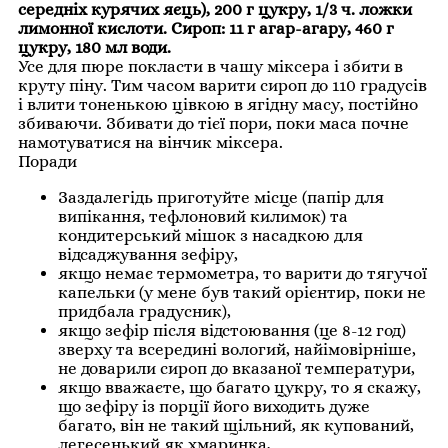
середніх курячих яєць), 200 г цукру, 1/3 ч. ложки
лимонної кислоти. Сироп: 11 г агар-агару, 460 г
цукру, 180 мл води.
Усе для пюре покласти в чашу міксера і збити в
круту піну. Тим часом варити сироп до 110 градусів
і влити тоненькою цівкою в ягідну масу, постійно
збиваючи. Збивати до тієї пори, поки маса почне
намотуватися на вінчик міксера.
Поради
Заздалегідь приготуйте місце (папір для
випікання, тефлоновий килимок) та
кондитерський мішок з насадкою для
відсаджування зефіру,
якщо немає термометра, то варити до тягучої
капельки (у мене був такий орієнтир, поки не
придбала градусник),
якщо зефір після відстоювання (це 8-12 год)
зверху та всередині вологий, найімовірніше,
не доварили сироп до вказаної температури,
якщо вважаєте, що багато цукру, то я скажу,
що зефіру із порції його виходить дуже
багато, він не такий щільний, як купований,
легесенький як хмаринка,