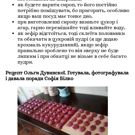
як будете варити сироп, то його постійно
потрібно помішувати, бо пригорить, особливо
якщо ваш посуд має тонке дно,
при виготовленні сиропу вкиньте цукор і
агар, гарно перемішайте тоді вливайте воду,
як зефір відстоїться, тоді склеїти половинки
та обкачати в цукровій пудрі (я ще додаю
крохмаль кукурудзяний), якщо зефір
правильно зроблено то він зверху не буде
липким і при обкатці не візьме в себе багато
пудри.
Рецепт Ольги Дувинскої. Готувала, фотографувала
і давала поради Софія Білко