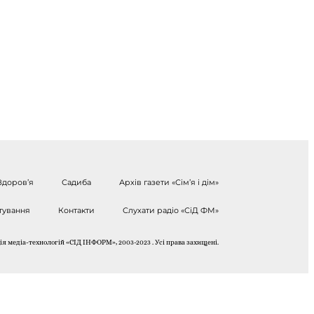
Здоров’я
Садиба
Архів газети «Сім’я і дім»
тування
Контакти
Слухати радіо «СіД ФМ»
я медіа-технологій «СІД ІНФОРМ», 2003-2023 . Усі права захищені.