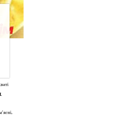
ваті
Ч
.
’ясні,