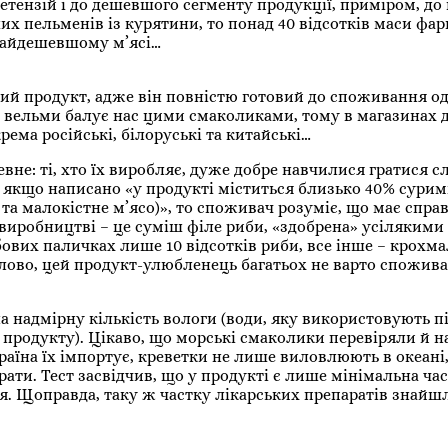
тензій і до дешевшого сегменту продукції, приміром, до
 пельменів із курятини, то понад 40 відсотків маси фар
найдешевшому м’ясі…
ьний продукт, адже він повністю готовий до споживання о
 вельми балує нас цими смаколиками, тому в магазинах 
рема російські, білоруські та китайські…
не: ті, хто їх виробляє, дуже добре навчилися гратися с
 якщо написано «у продукті міститься близько 40% суримі
та малокістне м’ясо)», то споживач розуміє, що має справ
виробництві – це суміш філе риби, «здобрена» усілякими
ових паличках лише 10 відсотків риби, все інше – крохмал
е слово, цей продукт-улюбленець багатьох не варто спожи
а надмірну кількість вологи (води, яку використовують пі
и продукту). Цікаво, що морські смаколики перевіряли й н
країна їх імпортує, креветки не лише виловлюють в океані,
ти. Тест засвідчив, що у продукті є лише мінімальна ча
’я. Щоправда, таку ж частку лікарських препаратів знайшл