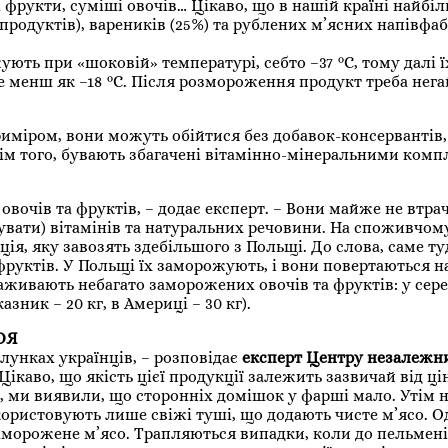
 фрукти, суміші овочів… Цікаво, що в нашій країні найбі
родуктів), вареників (25%) та рублених м’ясних напівфа
ують при «шоковій» температурі, себто –37 °С, тому далі 
 менш як –18 °С. Після розмороження продукт треба нег
иміром, вони можуть обійтися без добавок-консервантів,
крім того, бувають збагачені вітамінно-мінеральними комп
вочів та фруктів, – додає експерт. – Вони майже не втра
жувати) вітамінів та натуральних речовини. На споживчом
ія, яку завозять здебільшого з Польщі. До слова, саме т
фруктів. У Польщі їх заморожують, і вони повертаються н
аживають небагато заморожених овочів та фруктів: у сер
зник – 20 кг, в Америці – 30 кг).
ОЯ
лунках українців, – розповідає
експерт Центру незалежн
– Цікаво, що якість цієї продукції залежить зазвичай від ц
, ми виявили, що сторонніх домішок у фарші мало. Утім 
користовують лише свіжі туші, що додають чисте м’ясо. О
аморожене м’ясо. Трапляються випадки, коли до пельмені