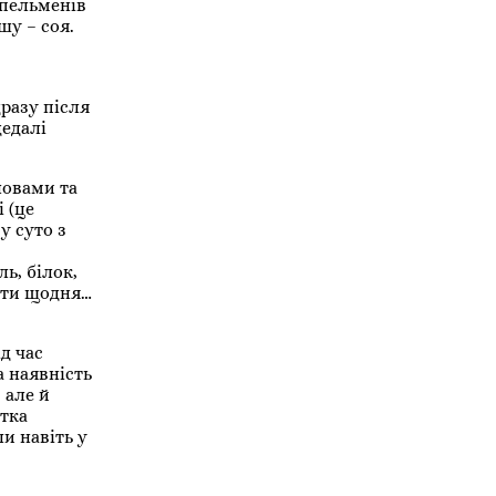
 пельменів
шу – соя.
дразу після
дедалі
ловами та
 (це
у суто з
ь, білок,
вати щодня…
д час
а наявність
 але й
стка
и навіть у