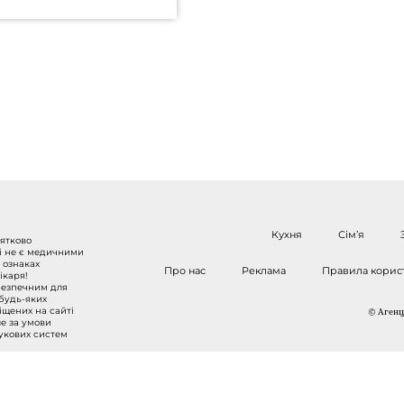
Кухня
Сім’я
нятково
 і не є медичними
 ознаках
Про нас
Реклама
Правила корис
ікаря!
безпечним для
 будь-яких
міщених на сайті
© Агенці
ше за умови
шукових систем