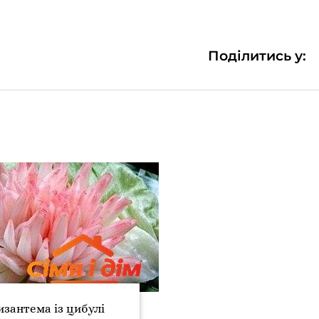
Поділитись у:
изантема із цибулі