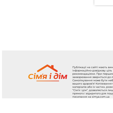
Публікації на сайті мають ви
інформаційно-довідкову ціль
рекомендаціями. При перших
захворювання зверніться до л
Самолікування може бути не
вашого здоров’я! Копіювання
матеріалів або їх частин, роз
“Сім’я і дім”, дозволяється ли
прямого і відкритого для по
посилання на simya.com.ua