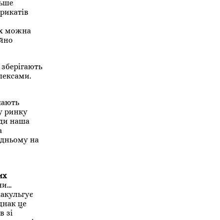
льше
брикатів
їх можна
айно
 зберігають
лексами.
чають
у ринку
уди наша
а
едньому на
их
іни…
накульгує
днак це
в зі