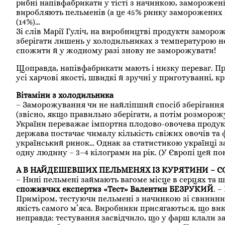
рибні напівфабрикати у тісті з начинкою, заморожені
виробляють пельменів (а це 45% ринку заморожених п
(14%)…
Зі слів Марії Гуліч, на виробництві продукти заморож
зберігати лишень у холодильниках з температурою не
спожити й у жодному разі знову не заморожувати!
Щоправда, напівфабрикати мають і низку переваг. Пр
усі харчові якості, швидкі й зручні у приготуванні, 
Вітаміни з холодильника
– Заморожування чи не найліпший спосіб зберігання о
(звісно, якщо правильно зберігати, а потім розморо
України переважає імпортна плодово-овочева продукц
держава постачає чималу кількість свіжих овочів та 
український ринок… Однак за статистикою українці з
одну людину – 3–4 кілограми на рік. (У Європі цей пока
А В НАЙДЕШЕВШИХ ПЕЛЬМЕНЯХ ІЗ КУРЯТИНИ – С
– Нині пельмені займають вагоме місце в серцях та ш
споживчих експертиз «Тест» Валентин БЕЗРУКИЙ
. 
Приміром, тестуючи пельмені з начинкою зі свинини
якість самого м’яса. Виробники присягаються, що ви
неправда: тестування засвідчило, що у фарш клали з