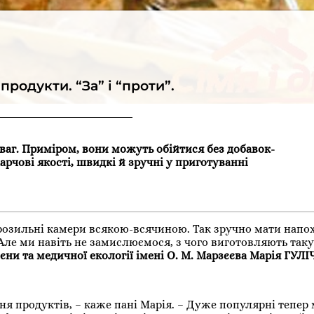
родукти. “За” і “проти”.
аг. Приміром, вони можуть обійтися без добавок-
харчові якості, швидкі й зручні у приготуванні
озильні камери всякою-всячиною. Так зручно мати напох
 Але ми навіть не замислюємося, з чого виготовляють таку
ієни та медичної екології імені О. М. Марзєєва Марія ГУЛІ
я продуктів, – каже пані Марія. – Дуже популярні тепер м