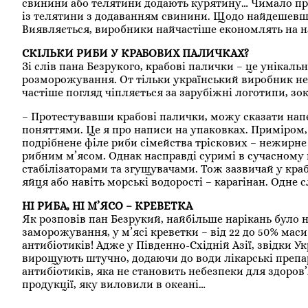
свинини або телятини додають курятину… Чимало пре
із телятини з додаванням свинини. Щодо найдешевших
Виявляється, виробники найчастіше економлять на 
СКІЛЬКИ РИБИ У КРАБОВИХ ПАЛИЧКАХ?
Зі слів пана Безрукого, крабові палички – це унікал
розморожування. От тільки український виробник не
частіше погляд чіпляється за зарубіжні логотипи, зок
– Протестувавши крабові палички, можу сказати напев
поняттями. Це я про написи на упаковках. Приміром,
подрібнене філе риби сімейства тріскових – нежирне 
рибним м’ясом. Однак насправді суримі в сучасному 
стабілізаторами та згущувачами. Тож зазвичай у краб
яйця або навіть морські водорості – карагінан. Одн
НІ РИБА, НІ М’ЯСО – КРЕВЕТКА
Як розповів пан Безрукий, найбільше нарікань було н
заморожування, у м’ясі креветки – від 22 до 50% мас
антибіотиків! Адже у Південно-Східній Азії, звідки У
вирощують штучно, додаючи до води лікарські препара
антибіотиків, яка не становить небезпеки для здоров
продукції, яку виловили в океані…