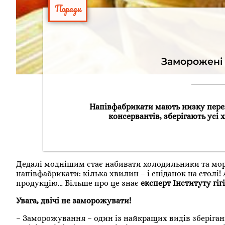
Поради
Заморожені п
Напівфабрикати мають низку перев
консервантів, зберігають усі 
Дедалі моднішим стає набивати холодильники та мор
напівфабрикати: кілька хвилин – і сніданок на столі!
продукцію… Більше про це знає
експерт Інституту гіг
Увага, двічі не заморожувати!
– Заморожування – один із найкращих видів зберіганн