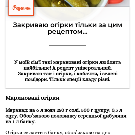
Рецепти
Закриваю огірки тільки за цим
рецептом…
У моїй сім'ї такі мариновані огірки люблять
найбільше! А рецепт універсальний.
Закриваю так і огірки, і кабачки, і зелені
помідори. Тільки спеції кладу різні.
Мариновані огірки
Маринад: на 6 л води 250 г солі, 500 г цукру, 0,5 л
оцту. Обов’язково половинку середньої цибулини
на 1 л банку.
Огірки скласти в банку, обов’язково на дно