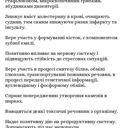
стафілококом, мікроскопічними грибами,
збудниками дизентерії.
Знижує вміст холестерину в крові, очищають
судини, тим самим знижуючи ризик інфаркту та
інсульту.
Бере участь у формуванні кісток, є компонентом
зубної емалі.
Позитивно впливає на нервову систему і
підвищують стійкість до стресових ситуацій.
Бере участь в процесі синтезу білка, обміні
глюкози, транспортуванні поживних речовин, в
процесі передачі генетичної інформації,
вуглеводному і фосфорному обміні.
Сприяє попередженню утворення каменів в
нирках.
Виводяться деякі токсичні речовини з організму.
Надає позитивну дію на репродуктивну систему.
Допомагають під час менопаузи.