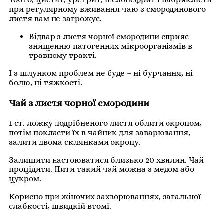
при регулярному вживання чаю з смородинового
листя вам не загрожує.
Відвар з листя чорної смородини сприяє
знищенню патогенних мікроорганізмів в
травному тракті.
І з шлунком проблем не буде – ні бурчання, ні
болю, ні тяжкості.
Чай з листя чорної смородини
1 ст. ложку подрібненого листя облити окропом,
потім покласти їх в чайник для заварювання,
залити двома склянками окропу.
Залишити настоюватися близько 20 хвилин. Чай
процідити. Пити такий чай можна з медом або
цукром.
Корисно при жіночих захворюваннях, загальної
слабкості, швидкій втомі.