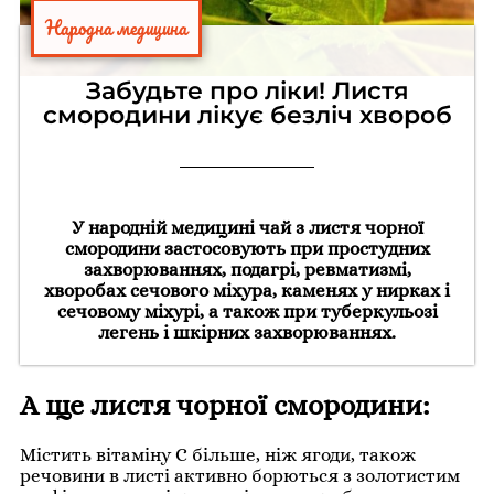
Народна медицина
Забудьте про ліки! Листя
смородини лікує безліч хвороб
У народній медицині чай з листя чорної
смородини застосовують при простудних
захворюваннях, подагрі, ревматизмі,
хворобах сечового міхура, каменях у нирках і
сечовому міхурі, а також при туберкульозі
легень і шкірних захворюваннях.
А ще листя чорної смородини:
Містить вітаміну С більше, ніж ягоди, також
речовини в листі активно борються з золотистим