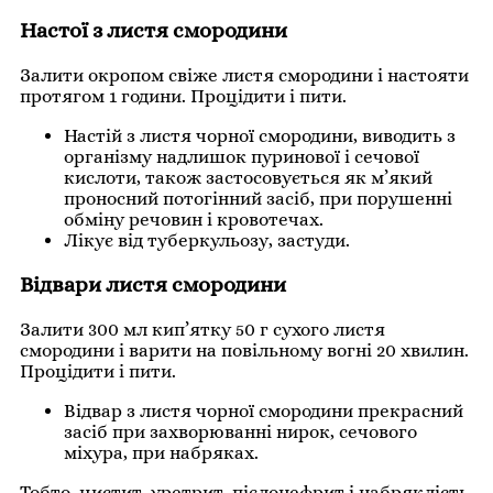
Настої з листя смородини
Залити окропом свіже листя смородини і настояти
протягом 1 години. Процідити і пити.
Настій з листя чорної смородини, виводить з
організму надлишок пуринової і сечової
кислоти, також застосовується як м’який
проносний потогінний засіб, при порушенні
обміну речовин і кровотечах.
Лікує від туберкульозу, застуди.
Відвари листя смородини
Залити 300 мл кип’ятку 50 г сухого листя
смородини і варити на повільному вогні 20 хвилин.
Процідити і пити.
Відвар з листя чорної смородини прекрасний
засіб при захворюванні нирок, сечового
міхура, при набряках.
Тобто, цистит, уретрит, пієлонефрит і набряклість