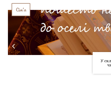
Сім'я
У ск
ч