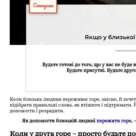
Стосунки
Якщо у близької
Будьте готові до того, що у вас не буде
Будьте присутні. Будьте друг
Коли близька людина переживає горе, звісно, її хоче
підібрати правильні слова, як втішити і підтримати.
допомогти і розрадити.
Як допомогти близькій людині
пережити горе
, 
Коли у друга горе – просто будьте п