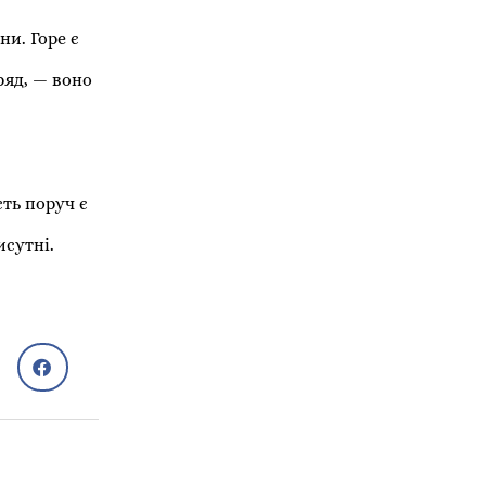
ни. Горе є
ряд, — воно
ть поруч є
исутні.