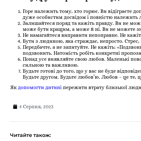
Горе належить тому, хто горює. Ви відіграєте до
дуже особистим досвідом і повністю належить л
Залишайтеся поряд та кажіть правду. Ви не мож
може бути кращим, а може й ні. Ви не можете зн
Не намагайтеся виправити непоправне. Не кажіт
Бути з людиною, яка страждає, непросто. Стрес, 
Передбачте, а не запитуйте. Не кажіть: «Подзвон
подзвонить. Натомість робіть конкретні пропози
Понад усе виявляйте свою любов. Маленькі повс
сильною та важливою.
Будьте готові до того, що у вас не буде відповід
Будьте другом. Будьте любов’ю. Любов – це те, 
Як
допомогти дитині
пережити втрату близької люд
4 Серпня, 2023
Читайте також: