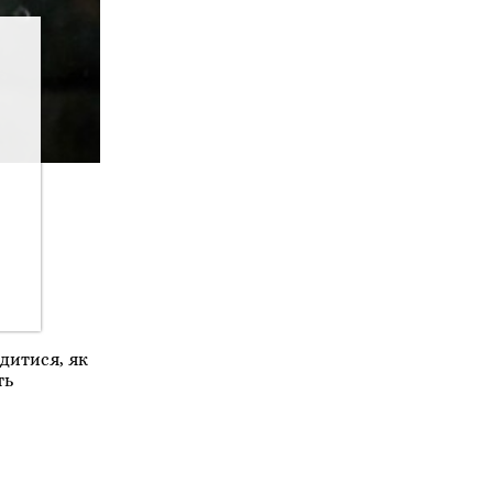
дитися, як
ть