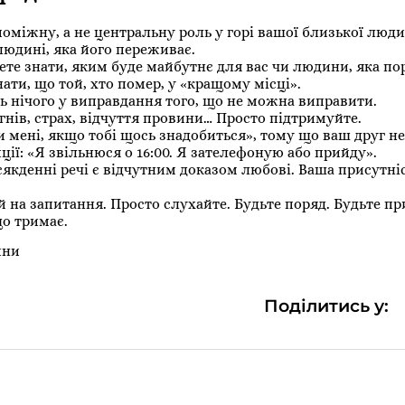
поміжну, а не центральну роль у горі вашої близької люди
юдині, яка його переживає.
ете знати, яким буде майбутнє для вас чи людини, яка по
ати, що той, хто помер, у «кращому місці».
ь нічого у виправдання того, що не можна виправити.
гнів, страх, відчуття провини… Просто підтримуйте.
и мені, якщо тобі щось знадобиться», тому що ваш друг не
ції: «Я звільнюся о 16:00. Я зателефоную або прийду».
якденні речі є відчутним доказом любові. Ваша присутніс
ей на запитання. Просто слухайте. Будьте поряд. Будьте пр
що тримає.
ини
Поділитись у: