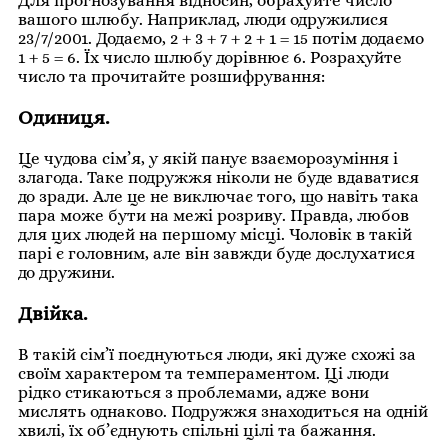
Для прогнозування відносин, обрахуйте число
вашого шлюбу. Наприклад, люди одружилися
23/7/2001. Додаємо, 2 + 3 + 7 + 2 + 1 = 15 потім додаємо
1 + 5 = 6. Їх число шлюбу дорівнює 6. Розрахуйте
число та прочитайте розшифрування:
Одиниця.
Це чудова сім’я, у якій панує взаєморозуміння і
злагода. Таке подружжя ніколи не буде вдаватися
до зради. Але це не виключає того, що навіть така
пара може бути на межі розриву. Правда, любов
для цих людей на першому місці. Чоловік в такій
парі є головним, але він завжди буде дослухатися
до дружини.
Двійка.
В такій сім’ї поєднуються люди, які дуже схожі за
своїм характером та темпераментом. Ці люди
рідко стикаються з проблемами, адже вони
мислять однаково. Подружжя знаходиться на одній
хвилі, їх об’єднують спільні цілі та бажання.