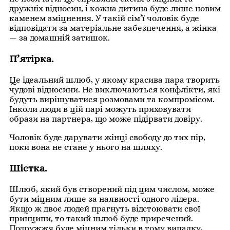
дружніх відносин, і кожна дитина буде лише новим
каменем зміцнення. У такій сім’ї чоловік буде
відповідати за матеріальне забезпечення, а жінка
— за домашній затишок.
П’ятірка.
Це ідеальний шлюб, у якому красива пара творить
чудові відносини. Не виключаються конфлікти, які
будуть вирішуватися розмовами та компромісом.
Інколи люди в цій парі можуть приховувати
образи на партнера, що може підірвати довіру.
Чоловік буде дарувати жінці свободу до тих пір,
поки вона не стане у нього на шляху.
Шістка.
Шлюб, який був створений під цим числом, може
бути міцним лише за наявності одного лідера.
Якщо ж двоє людей прагнуть відстоювати свої
принципи, то такий шлюб буде приречений.
Подружжя буде міцним тільки в тому випадку,