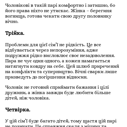
Чоловікові в такій парі комфортно і затишно, бо
його права ніхто не утискає. Жінка – берегиня
вогнища, готова чекати свою другу половинку
вічно.
Трійка.
Проблеми для цієї сім’ї не рідкість. Це все
відбувається через непорозуміння, адже
подружжя рідко висловлює своє незадоволення.
Пара не чує один одного, а кожен намагається
натягнути ковдру на себе. Цей шлюб приречений
на конфлікти та суперництво. Вічні сварки лише
призведуть до погіршення відносин.
Чоловік не готовий сприймати бажання і цілі
дружини, а жінка завжди буде любити більше
дітей, ніж чоловіка.
Четвірка.
У цій сім’ї буде багато дітей, тому щастя цій парі
не позичати. Це справжня скеля з міцних та