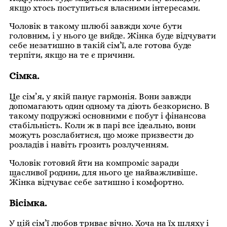
якщо хтось поступиться власними інтересами.
Чоловік в такому шлюбі завжди хоче бути
головним, і у нього це вийде. Жінка буде відчувати
себе незатишно в такій сім’ї, але готова буде
терпіти, якщо на те є причини.
Сімка.
Це сім’я, у якій панує гармонія. Вони завжди
допомагають один одному та діють безкорисно. В
такому подружжі основними є побут і фінансова
стабільність. Коли ж в парі все ідеально, вони
можуть розслабитися, що може призвести до
розладів і навіть грозить розлученням.
Чоловік готовий йти на компроміс заради
щасливої ​​родини, для нього це найважливіше.
Жінка відчуває себе затишно і комфортно.
Вісімка
.
У цій сім’ї любов триває вічно. Хоча на їх шляху і