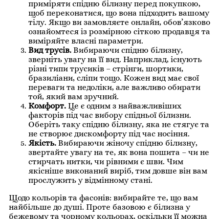
приміряти спідню білизну перед покупкою,
щоб переконатися, що вона підходить вашому
тілу. Якщо ви замовляєте онлайн, обовʼязково
ознайомтеся із розмірною сіткою продавця та
виміряйте власні параметри.
Вид трусів.
Вибираючи спідню білизну,
зверніть увагу на її вид. Наприклад, існують
різні типи трусиків – стрінги, шортики,
бразиліани, сліпи тощо. Кожен вид має свої
переваги та недоліки, але важливо обирати
той, який вам зручний.
Комфорт.
Це є одним з найважливіших
факторів під час вибору спідньої білизни.
Оберіть таку спідню білизну, яка не стягує та
не створює дискомфорту під час носіння.
Якість.
Вибираючи жіночу спідню білизну,
звертайте увагу на те, як вона пошита – чи не
стирчать нитки, чи рівними є шви. Чим
якісніше виконаний виріб, тим довше він вам
прослужить у відмінному стані.
Щодо кольорів та фасонів: вибирайте те, що вам
найбільше до душі. Проте базовою є білизна у
бежевому та чорному кольорах, оскільки її можна