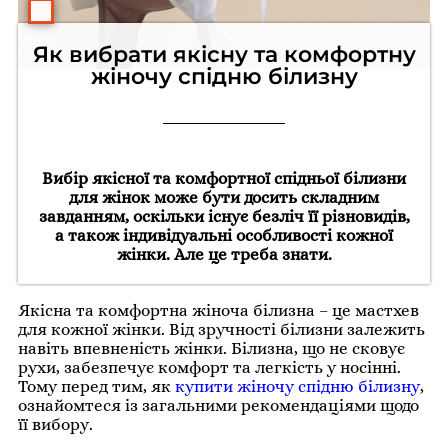
Як вибрати якісну та комфортну
жіночу спідню білизну
Вибір якісної та комфортної спідньої білизни
для жінок може бути досить складним
завданням, оскільки існує безліч її різновидів,
а також індивідуальні особливості кожної
жінки. Але це треба знати.
Якісна та комфортна жіноча білизна – це мастхев
для кожної жінки. Від зручності білизни залежить
навіть впевненість жінки. Білизна, що не сковує
рухи, забезпечує комфорт та легкість у носінні.
Тому перед тим, як
к
упити жіночу спідню білизну
,
ознайомтеся із загальними рекомендаціями щодо
її вибору.