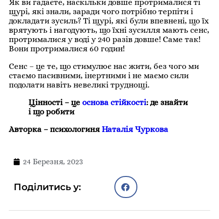
Як ви гадаєте, наскільки довше протрималися ті
щурі, які знали, заради чого потрібно терпіти і
докладати зусиль? Ті щурі, які були впевнені, що їх
врятують і нагодують, що їхні зусилля мають сенс,
протрималися у воді у 240 разів довше! Саме так!
Вони протрималися 60 годин!
Сенс – це те, що стимулює нас жити, без чого ми
стаємо пасивними, інертними і не маємо сили
подолати навіть невеликі труднощі.
Цінності – це
основа стійкості
: де знайти
і що робити
Авторка – психологиня
Наталія Чуркова
24 Березня, 2023
Поділитись у: