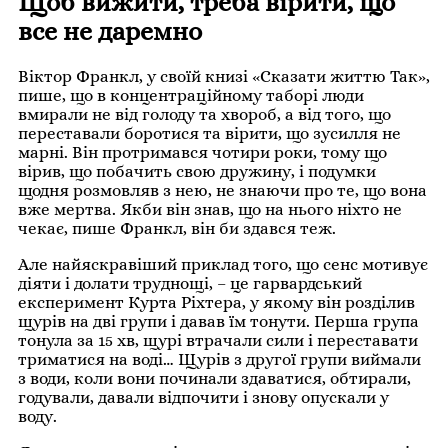
Щоб вижити, треба вірити, що
все не даремно
Віктор Франкл, у своїй книзі «Сказати життю Так»,
пише, що в концентраційному таборі люди
вмирали не від голоду та хвороб, а від того, що
переставали боротися та вірити, що зусилля не
марні. Він протримався чотири роки, тому що
вірив, що побачить свою дружину, і подумки
щодня розмовляв з нею, не знаючи про те, що вона
вже мертва. Якби він знав, що на нього ніхто не
чекає, пише Франкл, він би здався теж.
Але найяскравіший приклад того, що сенс мотивує
діяти і долати труднощі, – це гарвардський
експеримент Курта Ріхтера, у якому він розділив
щурів на дві групи і давав їм тонути. Перша група
тонула за 15 хв, щурі втрачали сили і переставати
триматися на воді… Щурів з другої групи виймали
з води, коли вони починали здаватися, обтирали,
годували, давали відпочити і знову опускали у
воду.