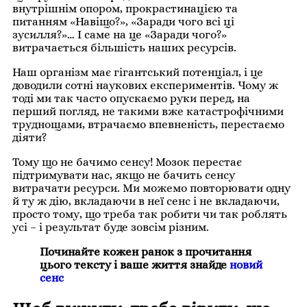
внутрішнім опором, прокрастинацією та
питанням «Навіщо?», «Заради чого всі ці
зусилля?»… І саме на це «Заради чого?»
витрачається більшість наших ресурсів.
Наш організм має гігантський потенціал, і це
доводили сотні наукових експериментів. Чому ж
тоді ми так часто опускаємо руки перед, на
перший погляд, не такими вже катастрофічними
труднощами, втрачаємо впевненість, перестаємо
діяти?
Тому що не бачимо сенсу! Мозок перестає
підтримувати нас, якщо не бачить сенсу
витрачати ресурси. Ми можемо повторювати одну
й ту ж дію, вкладаючи в неї сенс і не вкладаючи,
просто тому, що треба так робити чи так роблять
усі – і результат буде зовсім різним.
Починайте кожен ранок з прочитання
цього тексту і ваше життя знайде
новий
сенс