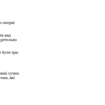
о опорні
ти над
 ретельно
о бути три-
овші сучки.
они, які