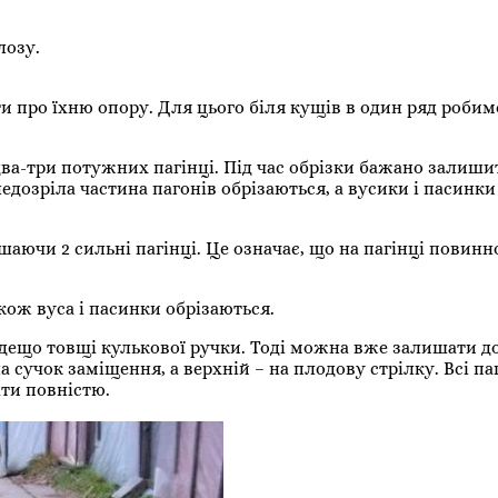
лозу.
и про їхню опору. Для цього біля кущів в один ряд робим
ва-три потужних пагінці. Під час обрізки бажано залиши
едозріла частина пагонів обрізаються, а вусики і пасинки
шаючи 2 сильні пагінці. Це означає, що на пагінці повинн
акож вуса і пасинки обрізаються.
і дещо товщі кулькової ручки. Тоді можна вже залишати д
сучок заміщення, а верхній – на плодову стрілку. Всі паг
ти повністю.