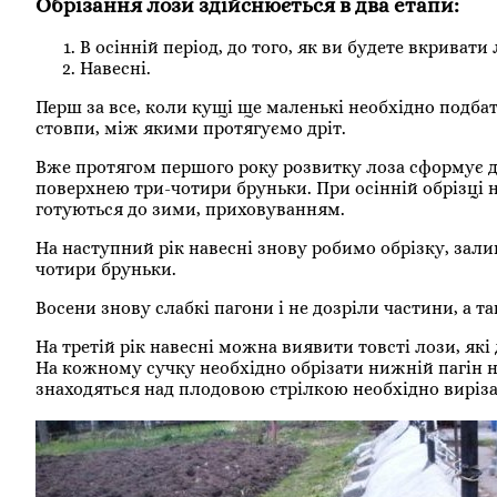
Обрізання лози здійснюється в два етапи:
В осінній період, до того, як ви будете вкривати 
Навесні.
Перш за все, коли кущі ще маленькі необхідно подбат
стовпи, між якими протягуємо дріт.
Вже протягом першого року розвитку лоза сформує д
поверхнею три-чотири бруньки. При осінній обрізці н
готуються до зими, приховуванням.
На наступний рік навесні знову робимо обрізку, зали
чотири бруньки.
Восени знову слабкі пагони і не дозріли частини, а т
На третій рік навесні можна виявити товсті лози, як
На кожному сучку необхідно обрізати нижній пагін на 
знаходяться над плодовою стрілкою необхідно виріза