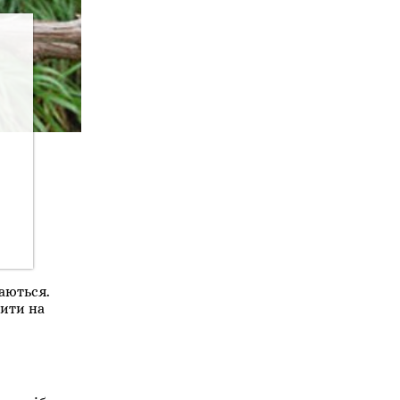
аються.
рити на