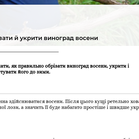
зати й укрити виноград восени
ати, як правильно обрізати виноград восени, укрити і
отувати його до зими.
на здійснюватися восени. Після цього кущі ретельно хов
ї лози, а значить її буде набагато простіше і швидше ук