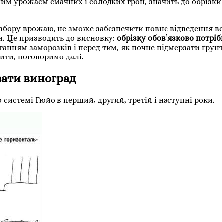
им урожаєм смачних і солодких грон, значить до обрізки
 збору врожаю, не зможе забезпечити повне відведення вс
. Це призводить до висновку:
обрізку обов’язково потріб
танням заморозків і перед тим, як почне підмерзати ґрунт
ити, поговоримо далі.
зати виноград
 системі Гюйо в перший, другий, третій і наступні роки.