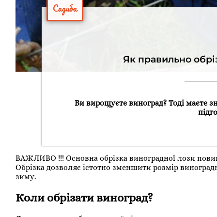
Садиба
Як правильно обрі
Ви вирощуєте виноград? Тоді маєте зн
підг
ВАЖЛИВО !!! Основна обрізка виноградної лози повин
Обрізка дозволяє істотно зменшити розмір виноградно
зиму.
Коли обрізати виноград?