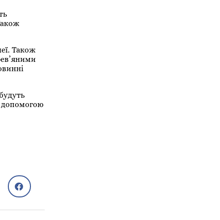
ть
Також
шеї. Також
рев’яними
овинні
 будуть
а допомогою