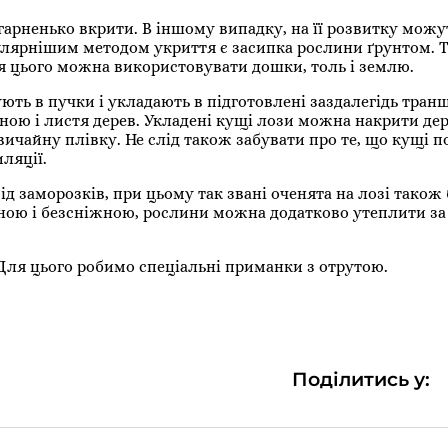
гарненько вкрити. В іншому випадку, на її розвитку можу
улярнішим методом укриття є засипка рослини ґрунтом. 
 цього можна використовувати дошки, толь і землю.
зують в пучки і укладають в підготовлені заздалегідь тран
ною і листя дерев. Укладені кущі лози можна накрити де
ичайну плівку. Не слід також забувати про те, що кущі п
ляції.
ід заморозків, при цьому так звані оченята на лозі також
зною і безсніжною, рослини можна додатково утеплити з
 Для цього робимо спеціальні приманки з отрутою.
Поділитись у: