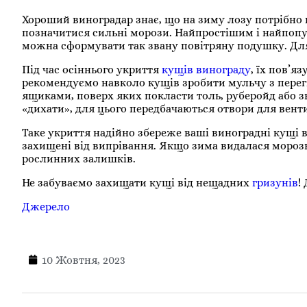
Хороший виноградар знає, що на зиму лозу потрібно 
позначитися сильні морози. Найпростішим і найпоп
можна сформувати так звану повітряну подушку. Для
Під час осіннього укриття
кущів винограду
, їх пов’я
рекомендуємо навколо кущів зробити мульчу з перег
ящиками, поверх яких покласти толь, руберойд або зв
«дихати», для цього передбачаються отвори для венти
Таке укриття надійно збереже ваші виноградні кущі в
захищені від випрівання. Якщо зима видалася моро
рослинних залишків.
Не забуваємо захищати кущі від нещадних
гризунів
!
Джерело
10 Жовтня, 2023