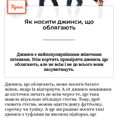
Краса
Як носити джинси, що
облягають
Джинси є найпопулярнішими жіночими
штанами. Усім кортить приміряти джинси, що
облягають, але не всім і не до всього вони
пасуватимуть.
Джинси, що облягають, може носити багато
жінок, якщо їх відгорнути. А от джинси завдовжки
до кісточки личать не всім через те, що така
модель візуально збільшує стегна. Тому, щоб
сховати стегна, можна одягти довгу футболку,
сорочку чи туніку. А ще ми радимо носити такі
джинси з туфлями на високих підборах, що