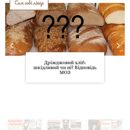
Сам собі лікар
Дріжджовий хліб:
шкідливий чи ні? Відповідь
МОЗ