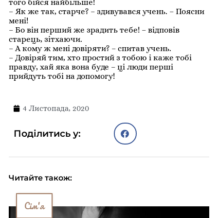
того бійся найбільше!
– Як же так, старче? – здивувався учень. – Поясни
мені!
– Бо він перший же зрадить тебе! – відповів
старець, зітхаючи.
– А кому ж мені довіряти? – спитав учень.
– Довіряй тим, хто простий з тобою і каже тобі
правду, хай яка вона буде – ці люди перші
прийдуть тобі на допомогу!
4 Листопада, 2020
Поділитись у:
Читайте також:
Сім'я