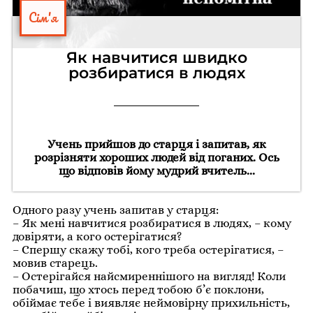
Сім'я
Як навчитися швидко
розбиратися в людях
Учень прийшов до старця і запитав, як
розрізняти хороших людей від поганих. Ось
що відповів йому мудрий вчитель...
Одного разу учень запитав у старця:
– Як мені навчитися розбиратися в людях, – кому
довіряти, а кого остерігатися?
– Спершу скажу тобі, кого треба остерігатися, –
мовив старець.
– Остерігайся найсмиреннішого на вигляд! Коли
побачиш, що хтось перед тобою б’є поклони,
обіймає тебе і виявляє неймовірну прихильність,