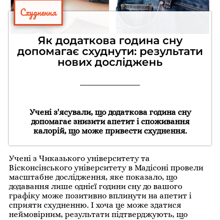
Схуднення
Як додаткова година сну
допомагає схуднути: результати
нових досліджень
Учені з'ясували, що додаткова година сну
допомагає знизити апетит і споживання
калорій, що може привести схуднення.
Учені з Чиказького університету та
Вісконсінського університету в Мадісоні провели
масштабне дослідження, яке показало, що
додавання лише однієї години сну до вашого
графіку може позитивно вплинути на апетит і
сприяти схудненню. І хоча це може здатися
неймовірним, результати підтверджують, що