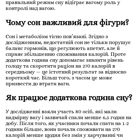
правильний режим сну відіграє вагому роль у
контролі над вагою.
Чому сон важливий для фігури?
Сон і метаболізм тісно пов’язані. Згідно з
дослідженням, недостатній сон не тільки порушує
баланс гормонів, що регулюють апетит, але й
сприяє збільшенню споживання калорій. Проте
додаткова година сну допомагає знизити рівень
голоду та скоротити раціон на 270 калорій в
середньому — це істотний результат за відносно
короткий час. Більш того, з часом це може
призвести до втрати ваги.
Як працює додаткова година сну?
У дослідженні взяли участь 80 осіб, які мали
надмірну вагу і зазвичай спали менше 6,5 годин на
добу. Після того, як учасники почали спати на 1-2
години більше, вони почали споживати на 270
калорій менше щодня без змін у харчуванні чи