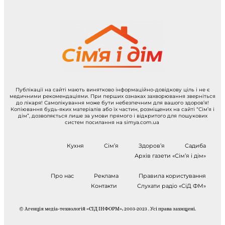
Публікації на сайті мають винятково інформаційно-довідкову ціль і не є
медичними рекомендаціями. При перших ознаках захворювання зверніться
до лікаря! Самолікування може бути небезпечним для вашого здоров’я!
Копіювання будь-яких матеріалів або їх частин, розміщених на сайті “Сім’я і
дім”, дозволяється лише за умови прямого і відкритого для пошукових
систем посилання на simya.com.ua
Кухня
Сім’я
Здоров’я
Садиба
Архів газети «Сім’я і дім»
Про нас
Реклама
Правила користування
Контакти
Слухати радіо «СіД ФМ»
© Агенція медіа-технологій «СІД ІНФОРМ», 2003-2023 . Усі права захищені.