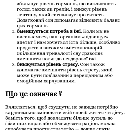
збільшує рівень гормонів, що викликають
голод, таких як грелін, і знижує рівень
лептину, який сигналізує про ситість.
Додатковий сон допомагає відновити баланс
цих гормонів.
Зменшується потреба в їжі.
Коли ми не
висипаємося, наш організм «підвищує»
апетит і нам хочеться їсти більше, особливо
продукти з високим вмістом калорій.
Збільшення тривалості сну дозволяє
зменшити потяг до нездорової їжі.
Знижується рівень стресу.
Сон також
допомагає зменшити рівень стресу, який
може бути пов’язаний з переїданням або
емоційним харчуванням.
Що це означає ?
Виявляється, щоб схуднути, не завжди потрібно
кардинально змінювати свій спосіб життя чи дієту.
Замість того, щоб докладати більше зусиль до
фізичних вправ або обмежувати раціон, можна
спробувати просту стратегію — довше спати.