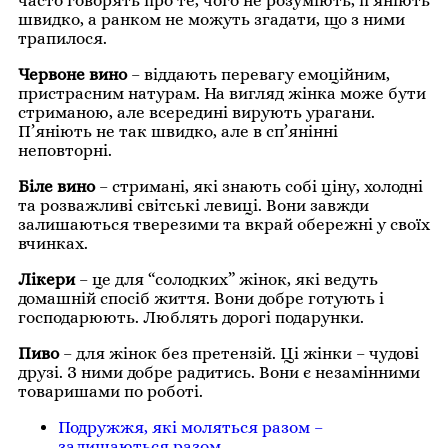
часто говорять про те, чого не розуміють, п’яніють
швидко, а ранком не можуть згадати, що з ними
трапилося.
Червоне вино
– віддають перевагу емоційним,
пристрасним натурам. На вигляд жінка може бути
стриманою, але всередині вирують урагани.
П’яніють не так швидко, але в сп’янінні
неповторні.
Біле вино
– стримані, які знають собі ціну, холодні
та розважливі світські левиці. Вони завжди
залишаються тверезими та вкрай обережні у своїх
вчинках.
Лікери
– це для “солодких” жінок, які ведуть
домашній спосіб життя. Вони добре готують і
господарюють. Люблять дорогі подарунки.
Пиво
– для жінок без претензій. Ці жінки – чудові
друзі. З ними добре радитись. Вони є незамінними
товаришами по роботі.
Подружжя, які моляться разом –
залишаються разом