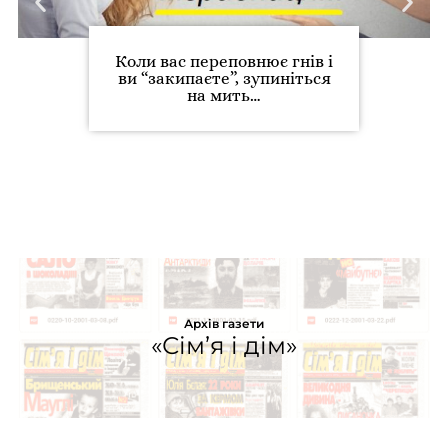
Коли вас переповнює гнів і
ви “закипаєте”, зупиніться
на мить…
Архів газети
«Сім’я і дім»