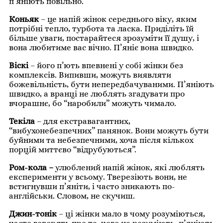
п’яніють повільно.
Коньяк
– це напій жінок середнього віку, яким
потрібні тепло, турбота та ласка. Приділіть їй
більше уваги, постарайтеся зрозуміти її душу, і
вона любитиме вас вічно. П’яніє вона швидко.
Віскі
– його п’ють впевнені у собі жінки без
комплексів. Випивши, можуть виявляти
божевільність, бути непередбачуваними. П’яніють
швидко, а вранці не люблять згадувати про
вчорашнє, бо “наробили” можуть чимало.
Текіла
– для екстравагантних,
“вибухонебезпечних” панянок. Вони можуть бути
буйними та небезпечними, хоча після кількох
порцій миттєво “відрубуються”.
Ром-кола –
улюблений напій жінок, які люблять
експерименти у всьому. Тверезіють вони, не
встигнувши п’яніти, і часто зникають по-
англійськи. Словом, не скучиш.
Джин-тонік
– ці жінки мало в чому розуміються,