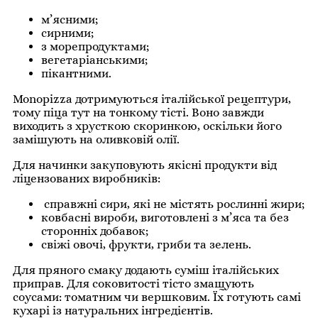
м’ясними;
сирними;
з морепродуктами;
вегетаріанськими;
пікантними.
Monopizza дотримуються італійської рецептури,
тому піца тут на тонкому тісті. Воно завжди
виходить з хрусткою скоринкою, оскільки його
замішують на оливковій олії.
Для начинки закуповують якісні продукти від
ліцензованих виробників:
справжні сири, які не містять рослинні жири;
ковбасні вироби, виготовлені з м’яса та без
сторонніх добавок;
свіжі овочі, фрукти, гриби та зелень.
Для пряного смаку додають суміш італійських
приправ. Для соковитості тісто змащують
соусами: томатним чи вершковим. Їх готують самі
кухарі із натуральних інгредієнтів.