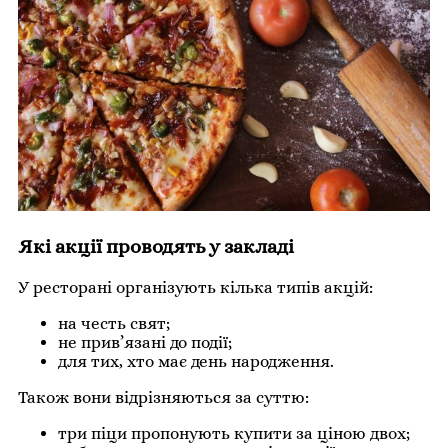
Які акції проводять у закладі
У ресторані організують кілька типів акцій:
на честь свят;
не прив’язані до події;
для тих, хто має день народження.
Також вони відрізняються за суттю:
три піци пропонують купити за ціною двох;