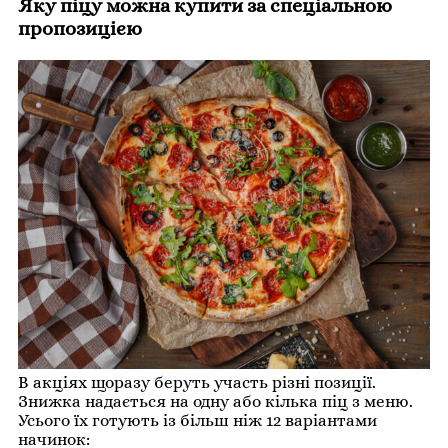
Яку піцу можна купити за спеціальною
пропозицією
В акціях щоразу беруть участь різні позиції.
Знижка надається на одну або кілька піц з меню.
Усього їх готують із більш ніж 12 варіантами
начинок: