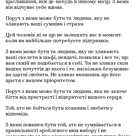
щасливіший, ніж де-небудь в іншому місці. З вами
він відчуває себе вдома.
Поруч з вами може бути та людина, яку не
злякають ваші сумніви і страхи.
Цей чоловік ні за що не залишить вас в момент,
коли ви найбільше потребуєте підтримки.
З вами може бути та людина, яку не злякають
ваші скелети в шафі, невдачі, помилки і все те, що
вам самій не подобається в собі. Чи не злякає сила
ваших почуттів до нього і те, наскільки безумовно
ви здатні любити. Не злякає визнання, що його
щастя є вашим пріоритетом.
Поруч з вами може бути та людина, яка не захоче
бігти від пристрасті і відкритості вашого серця.
Той, хто не боїться бути коханим і любити у
відповідь.
З вами повинен бути той, хто не сумнівається в
правильності зробленого ним вибору і не