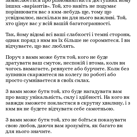
замислюється про різноманітність доступних йому
інших «варіантів». Той, хто навіть не подумає
порівнювати вас з ким-небудь ще, тому що
усвідомлює, наскільки ви для нього важливі. Той,
хто цінує вас у всій вашій багатогранності.
Так, йому відомі всі ваші слабкості і темні сторони,
однак поряд з ним ви їх більше не соромитеся. І ви
відчуваєте, що вас люблять.
Поруч з вами може бути той, кого не буде
дратувати ваш смуток, неспокій і втома, коли ви
чогось вимагаєте, ревнуєте або бурчите. Коли без
зупинки скаржитеся на колегу по роботі або
просто сумніваєтеся в своїх силах.
З вами може бути той, хто буде нагадувати вам
про вашу унікальність, силу і здібності. На кого ви
завжди зможете покластися в скрутну хвилину, і з
ким ви не будете відчувати себе самотньою.
З вами може бути той, хто не боїться показувати
свою любов, даючи вам зрозуміти, як багато ви
для нього значите.