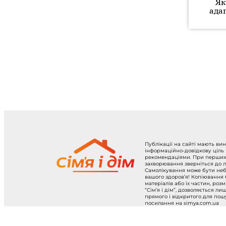
Як
ада
Публікації на сайті мають ви
інформаційно-довідкову ціль
рекомендаціями. При перших
захворювання зверніться до л
Самолікування може бути не
вашого здоров’я! Копіювання
матеріалів або їх частин, роз
“Сім’я і дім”, дозволяється ли
прямого і відкритого для по
посилання на simya.com.ua