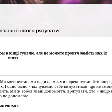
в’язані нікого рятувати
м в кінці тунелю, але не можете пройти замість них їх
шлях ...
 Ми мотивуємо, ми надихаємо, ми переконуємо йти вперед
х. І одночасно – відчуваємо себе винуватими, що не змогл
ить. Ми ж зобов’язані допомогти, врятувати, хто – якщо 
о не допомагає.
омагаємо…