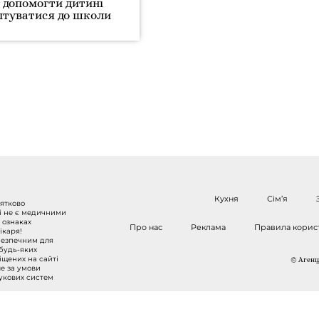
 допомогти дитині
птуватися до школи
Кухня
Сім’я
нятково
 і не є медичними
 ознаках
Про нас
Реклама
Правила корис
ікаря!
безпечним для
 будь-яких
міщених на сайті
© Агенці
ше за умови
шукових систем