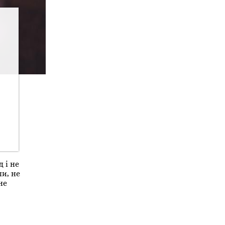
 і не
и, не
не