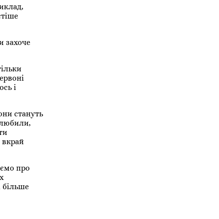
иклад,
стіше
и захоче
тільки
червоні
ось і
они стануть
олюбили,
ти
я вкрай
аємо про
х
і більше