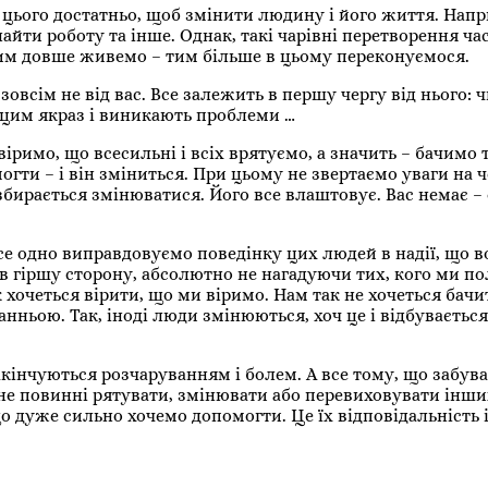
цього достатньо, щоб змінити людину і його життя. Напр
айти роботу та інше. Однак, такі чарівні перетворення ча
 чим довше живемо – тим більше в цьому переконуємося.
овсім не від вас. Все залежить в першу чергу від нього: ч
з цим якраз і виникають проблеми …
римо, що всесильні і всіх врятуємо, а значить – бачимо 
ти – і він зміниться. При цьому не звертаємо уваги на 
 збирається змінюватися. Його все влаштовує. Вас немає – 
се одно виправдовуємо поведінку цих людей в надії, що в
в гіршу сторону, абсолютно не нагадуючи тих, кого ми п
 хочеться вірити, що ми віримо. Нам так не хочеться бачи
нньою. Так, іноді люди змінюються, хоч це і відбуваєтьс
акінчуються розчаруванням і болем. А все тому, що забув
не повинні рятувати, змінювати або перевиховувати інши
 дуже сильно хочемо допомогти. Це їх відповідальність 