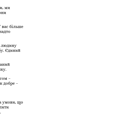
и, ми
они
У вас більше
анадто
и людину
ьбу. Єдиний
паний
нку.
асом –
к добре –
за умови, що
ілити
.