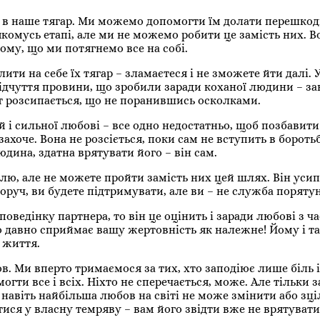
я в наше тягар. Ми можемо допомогти їм долати перешкод
омусь етапі, але ми не можемо робити це замість них. В
тому, що ми потягнемо все на собі.
лити на себе їх тягар – зламаєтеся і не зможете йти далі. 
і відчуття провини, що зробили заради коханої людини – з
іт розсипається, що не поранившись осколками.
й і сильної любові – все одно недостатньо, щоб позбавит
 захоче. Вона не розсіється, поки сам не вступить в борот
юдина, здатна врятувати його – він сам.
елю, але не можете пройти замість них цей шлях. Він уси
поруч, ви будете підтримувати, але ви – не служба поряту
поведінку партнера, то він це оцінить і заради любові з ч
що давно сприймає вашу жертовність як належне! Йому і та
 життя.
. Ми вперто тримаємося за тих, хто заподіює лише біль і
ти все і всіх. Ніхто не сперечається, може. Але тільки 
навіть найбільша любов на світі не може змінити або зц
ся у власну темряву – вам його звідти вже не врятувати