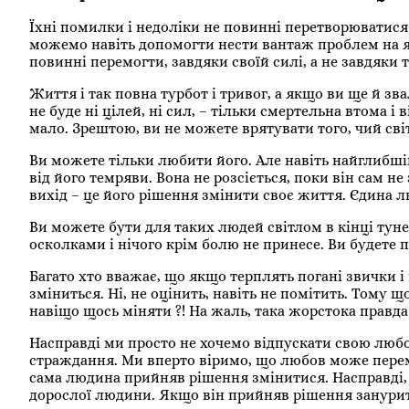
Їхні помилки і недоліки не повинні перетворюватис
можемо навіть допомогти нести вантаж проблем на як
повинні перемогти, завдяки своїй силі, а не завдяки 
Життя і так повна турбот і тривог, а якщо ви ще й зва
не буде ні цілей, ні сил, – тільки смертельна втома 
мало. Зрештою, ви не можете врятувати того, чий св
Ви можете тільки любити його. Але навіть найглибші
від його темряви. Вона не розсіється, поки він сам не
вихід – це його рішення змінити своє життя. Єдина л
Ви можете бути для таких людей світлом в кінці тун
осколками і нічого крім болю не принесе. Ви будете 
Багато хто вважає, що якщо терплять погані звички і 
зміниться. Ні, не оцінить, навіть не помітить. Тому 
навіщо щось міняти ?! На жаль, така жорстока правда
Насправді ми просто не хочемо відпускати свою любов
страждання. Ми вперто віримо, що любов може перемог
сама людина прийняв рішення змінитися. Насправді, 
дорослої людини. Якщо він прийняв рішення занурити