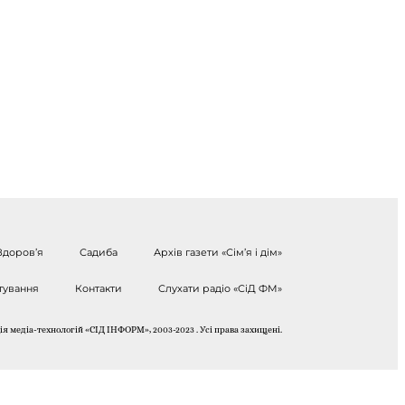
Здоров’я
Садиба
Архів газети «Сім’я і дім»
тування
Контакти
Слухати радіо «СіД ФМ»
я медіа-технологій «СІД ІНФОРМ», 2003-2023 . Усі права захищені.