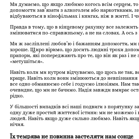
Ми думаємо, що якщо любимо когось всім серцем, то 
допомогти зав’язати з алкоголем або наркотиками, зн
відбуваються в кінофільмах і книгах, ніж в житті. І
Правда в тому, що в кінцевому рахунку все залежить з
змінюватися по-справжньому, а не на словах. А ось 
Ми ж засліплені любов’ю і бажанням допомогти, ми ві
хороше. Щиро віримо, що досить людині трохи допомог
прапори, які попереджають про те, що він як раз і не
«метушіться».
Навіть коли ми нутром відчуваємо, що щось не так, в
краще. Навіть коли вони змінюються до невпізнання 
все одно обманюємо себе і годуємо ілюзіями. Нам так
очевидне, що ми не бачимо. Надія завжди вмирає оста
рідко.
У більшості випадків всі наші подвиги з порятунку з
одну дуже простий життєвої істини: ми не можемо і 
людей. Навіть якщо дуже сильно любимо. Навіть якщо
нічия.
Їх темрява не повинна застеляти нам сонце