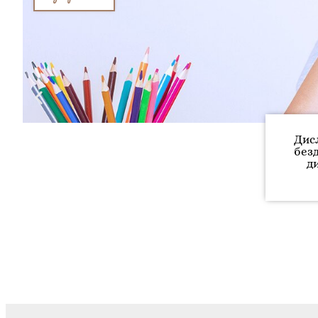
Дисл
безд
д