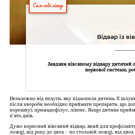
Сам собі лікар
Відвар із ві
Завдяки вівсяному відвару дитячий о
нервової системи, ро
Незалежно від недуги, яку підхопила дитина, її шлу
після хвороби необхідно приймати препарати, що допо
порошку), примадофілус, лінекс. Якщо дитина приймал
п’ять днів.
Дуже корисний вівсяний відвар, який для профілакти
ложці, від року до двох – по столовій ложці, від двох