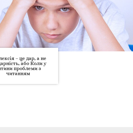
ексія – це дар, а не
арність, або Коли у
итини проблеми з
читанням