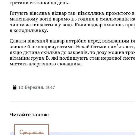
третини склянки на день.
Готують вівсяний відвар так: півсклянки промитого вів
маленькому вогні варимо 1,5 години в емальованій ка
чином залишаються у воді. Коли відвар охолоне, проці
в холодильнику.
Давати вівсяний відвар потрібно перед вживанням ї
звикне й не капризуватиме. Нехай батьки пам’ятають,
якщо дитина схильна до закрепів, то дозу можна тро
вітаміни групи В, які поліпшують стан нервової сист
містить алергічного складника.
10 Березня, 2017
Читайте також:
Супермама