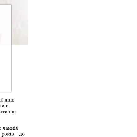
0 днів
чи в
пити ще
о чайній
 років – до