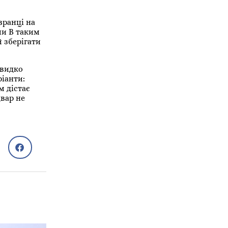
вранці на
пи В таким
й зберігати
швидко
ріанти:
м дістає
двар не
Сам собі лікар