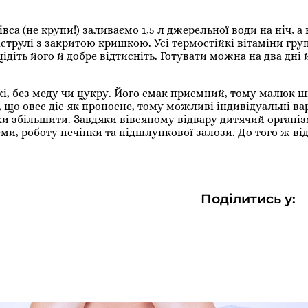
са (не крупи!) заливаємо 1,5 л джерельної води на ніч, а 
струлі з закритою кришкою. Усі термостійкі вітаміни гру
діть його й добре відтисніть. Готувати можна на два дні 
жі, без меду чи цукру. Його смак приємний, тому малюк 
 що овес діє як проносне, тому можливі індивідуальні ва
хи збільшити. Завдяки вівсяному відвару дитячий організ
еми, роботу печінки та підшлункової залози. До того ж ві
Поділитись у: