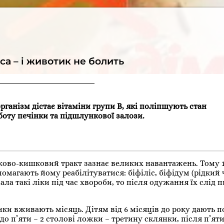
вса – і животик не болить
рганізм дістає вітаміни групи В, які поліпшують стан
боту печінки та підшлункової залози.
нково-кишковий тракт зазнає великих навантажень. Тому 1
магають йому реабілітуватися: біфіліс, біфідум (рідкий 
а такі ліки під час хвороби, то після одужання їх слід 
ки вживають місяць. Дітям від 6 місяців до року дають п
 до п’яти – 2 столові ложки – третину склянки, після п’яти