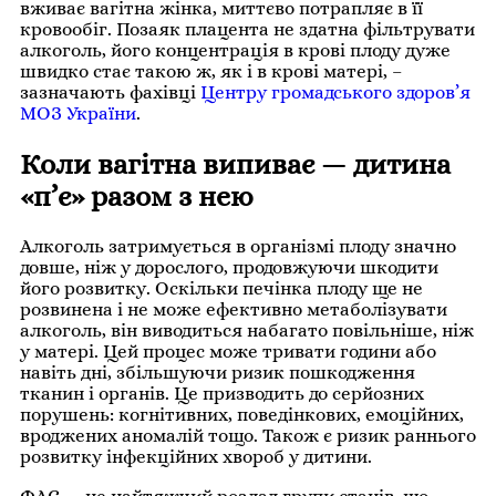
вживає вагітна жінка, миттєво потрапляє в її
кровообіг. Позаяк плацента не здатна фільтрувати
алкоголь, його концентрація в крові плоду дуже
швидко стає такою ж, як і в крові матері, –
зазначають фахівці
Центру громадського здоров’я
МОЗ України
.
Коли вагітна випиває — дитина
«п’є» разом з нею
Алкоголь затримується в організмі плоду значно
довше, ніж у дорослого, продовжуючи шкодити
його розвитку. Оскільки печінка плоду ще не
розвинена і не може ефективно метаболізувати
алкоголь, він виводиться набагато повільніше, ніж
у матері. Цей процес може тривати години або
навіть дні, збільшуючи ризик пошкодження
тканин і органів. Це призводить до серйозних
порушень: когнітивних, поведінкових, емоційних,
вроджених аномалій тощо. Також є ризик раннього
розвитку інфекційних хвороб у дитини.