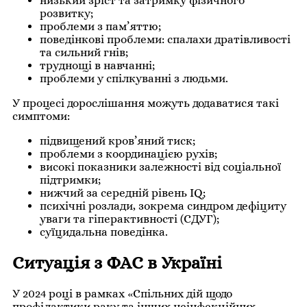
низький зріст та затримку фізичного
розвитку;
проблеми з пам’яттю;
поведінкові проблеми: спалахи дратівливості
та сильний гнів;
труднощі в навчанні;
проблеми у спілкуванні з людьми.
У процесі дорослішання можуть додаватися такі
симптоми:
підвищений кров’яний тиск;
проблеми з координацією рухів;
високі показники залежності від соціальної
підтримки;
нижчий за середній рівень IQ;
психічні розлади, зокрема синдром дефіциту
уваги та гіперактивності (СДУГ);
суїцидальна поведінка.
Ситуація з ФАС в Україні
У 2024 році в рамках «Спільних дій щодо
профілактики раку та інших неінфекційних