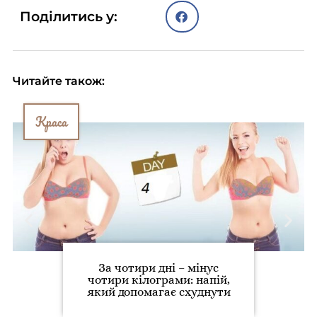
Поділитись у:
Читайте також:
Краса
За чотири дні – мінус
чотири кілограми: напій,
який допомагає схуднути