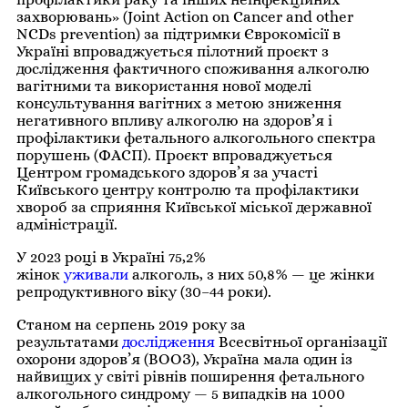
захворювань» (Joint Action on Cancer and other
NCDs prevention) за підтримки Єврокомісії в
Україні впроваджується пілотний проєкт з
дослідження фактичного споживання алкоголю
вагітними та використання нової моделі
консультування вагітних з метою зниження
негативного впливу алкоголю на здоров’я і
профілактики фетального алкогольного спектра
порушень (ФАСП). Проєкт впроваджується
Центром громадського здоров’я за участі
Київського центру контролю та профілактики
хвороб за сприяння Київської міської державної
адміністрації.
У 2023 році в Україні 75,2%
жінок
уживали
алкоголь, з них 50,8% — це жінки
репродуктивного віку (30–44 роки).
Станом на серпень 2019 року за
результатами
дослідження
Всесвітньої організації
охорони здоров’я (ВООЗ), Україна мала один із
найвищих у світі рівнів поширення фетального
алкогольного синдрому — 5 випадків на 1000