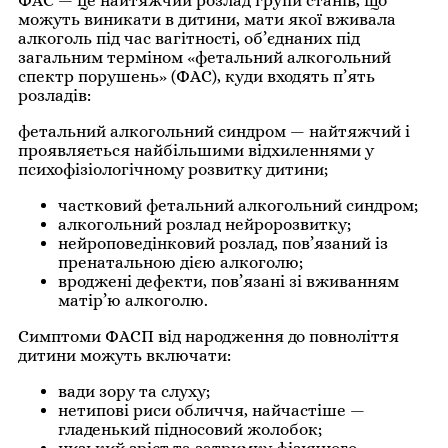
ФАС — це найтяжчий розлад групи станів, що
можуть виникати в дитини, мати якої вживала
алкоголь під час вагітності, об’єднаних під
загальним терміном «фетальний алкогольний
спектр порушень» (ФАС), куди входять п’ять
розладів:
фетальний алкогольний синдром — найтяжчий і
проявляється найбільшими відхиленнями у
психофізіологічному розвитку дитини;
частковий фетальний алкогольний синдром;
алкогольний розлад нейророзвитку;
нейроповедінковий розлад, пов’язаний із
пренатальною дією алкоголю;
вроджені дефекти, пов’язані зі вживанням
матір’ю алкоголю.
Симптоми ФАСП від народження до повноліття
дитини можуть включати:
вади зору та слуху;
нетипові риси обличчя, найчастіше —
гладенький підносовий жолобок;