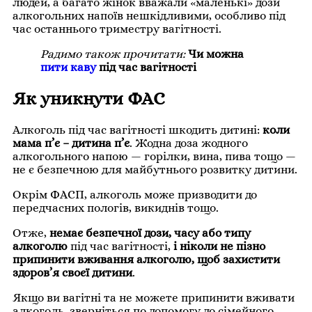
людей, а багато жінок вважали «маленькі» дози
алкогольних напоїв нешкідливими, особливо під
час останнього триместру вагітності.
Радимо також прочитати:
Чи можна
пити каву
під час вагітності
Як уникнути ФАС
Алкоголь під час вагітності шкодить дитині:
коли
мама п’є – дитина п’є
. Жодна доза жодного
алкогольного напою — горілки, вина, пива тощо —
не є безпечною для майбутнього розвитку дитини.
Окрім ФАСП, алкоголь може призводити до
передчасних пологів, викиднів тощо.
Отже,
немає безпечної дози, часу або типу
алкоголю
під час вагітності,
і ніколи не пізно
припинити вживання алкоголю, щоб захистити
здоров’я своєї дитини
.
Якщо ви вагітні та не можете припинити вживати
алкоголь, зверніться по допомогу до сімейного