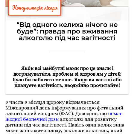
Консультація лікаря
“Від одного келиха нічого не
буде”: правда про вживання
алкоголю під час вагітності
Якби всі майбутні мами про це знали і
дотримуватися, проблем зі здоров'ям у дітей
було би набагато менше. Якщо ви вагітні або
плануєте вагітність, неодмінно прочитайте!
9 числа 9 місяця щороку відзначається
Міжнародний день інформування про фетальний
алкогольний синдром (ФАС). Доведено, що
немає
жодної безпечної дози
алкоголю для розвитку
дитини під час вагітності. Навіть один келих вина
може зашкодити плоду, оскільки алкоголь, який