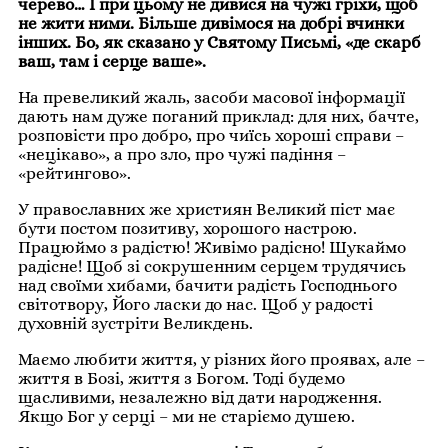
черево… І при цьому не дивися на чужі гріхи, щоб
не жити ними. Більше дивімося на добрі вчинки
інших. Бо, як сказано у Святому Письмі, «де скарб
ваш, там і серце ваше».
На превеликий жаль, засоби масової інформації
дають нам дуже поганий приклад: для них, бачте,
розповісти про добро, про чиїсь хороші справи –
«нецікаво», а про зло, про чужі падіння –
«рейтингово».
У православних же християн Великий піст має
бути постом позитиву, хорошого настрою.
Працюймо з радістю! Живімо радісно! Шукаймо
радісне! Щоб зі сокрушенним серцем трудячись
над своїми хибами, бачити радість Господнього
світотвору, Його ласки до нас. Щоб у радості
духовній зустріти Великдень.
Маємо любити життя, у різних його проявах, але –
життя в Бозі, життя з Богом. Тоді будемо
щасливими, незалежно від дати народження.
Якщо Бог у серці – ми не старіємо душею.