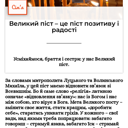
Сім'я
Великий піст – це піст позитиву і
радості
Усміхаймося, браття і сестри: у нас Великий
піст.
За словами митрополита Луцького та Волинського
Михаїла, у цей піст маємо відновити зв’язок зі
Всевишнім. Бо й саме слово «релігія» латиною
означає «відновлення зв’язку»: нас із Богом і нас
між собою, хто вірує в Бога. Мета Великого посту –
змінити своє життя, стати кращим, «доробити
себе», старатись уникати гріхів. У кожного – свої
вади, над якими треба попрацювати: забагато
говориш – стримуй язика, забагато їси – стримай