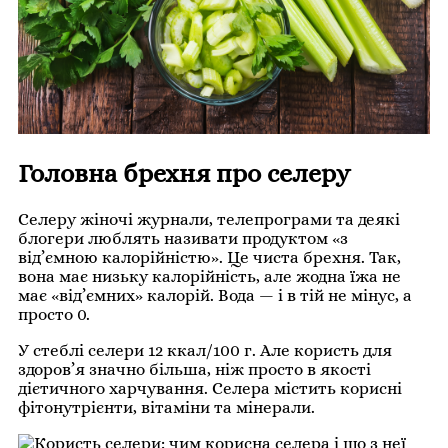
Головна брехня про селеру
Селеру жіночі журнали, телепрограми та деякі
блогери люблять називати продуктом «з
від’ємною калорійністю». Це чиста брехня. Так,
вона має низьку калорійність, але жодна їжа не
має «від’ємних» калорій. Вода — і в тій не мінус, а
просто 0.
У стеблі селери 12 ккал/100 г. Але користь для
здоров’я значно більша, ніж просто в якості
дієтичного харчування. Селера містить корисні
фітонутрієнти, вітаміни та мінерали.