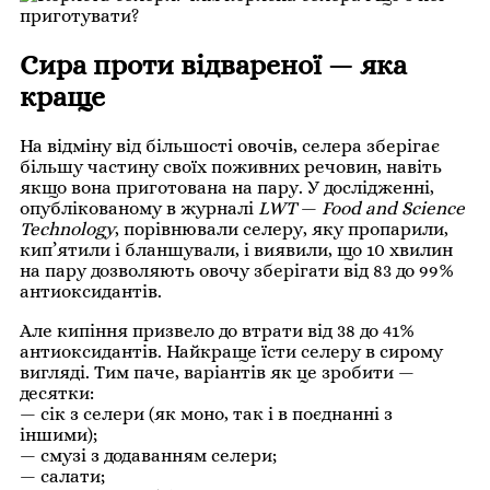
Сира проти відвареної — яка
краще
На відміну від більшості овочів, селера зберігає
більшу частину своїх поживних речовин, навіть
якщо вона приготована на пару. У дослідженні,
опублікованому в журналі
LWT
—
Food and Science
Technology
, порівнювали селеру, яку пропарили,
кип’ятили і бланшували, і виявили, що 10 хвилин
на пару дозволяють овочу зберігати від 83 до 99%
антиоксидантів.
Але кипіння призвело до втрати від 38 до 41%
антиоксидантів. Найкраще їсти селеру в сирому
вигляді. Тим паче, варіантів як це зробити —
десятки:
— сік з селери (як моно, так і в поєднанні з
іншими);
— смузі з додаванням селери;
— салати;