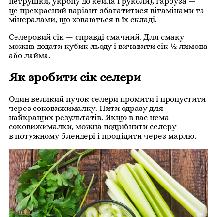
петрушки, укропу до кейла і руколи), гарбуза —
це прекрасний варіант збагатитися вітамінами та
мінералами, що ховаються в їх складі.
Селеровий сік — справді смачний. Для смаку
можна додати кубик льоду і вичавити сік ½ лимона
або лайма.
Я
к зробити сік селери
Один великий пучок селери промити і пропустити
через соковижималку. Пити одразу для
найкращих результатів. Якщо в вас нема
соковижималки, можна подрібнити селеру
в потужному блендері і процідити через марлю.