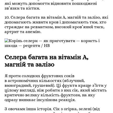
які можуть допомогти відновити пошкоджені
зв’язки та кістки.
10. Селера багата на вітамін А, магній та залізо, які
допомагають живити кров і допомагають тим, хто
страждає на ревматизм, високий кров’яний тиск,
артрит та анемію.
Селера багата на вітамін А,
магній та залізо
Я проти солодких фруктових соків
в астрономічних кількостях (яблучний,
виноградний, грушевий). Ці фрукти краще з’їсти у
цілому вигляді, ніж робити з них сік, який містить
критично велику кількість фруктози, на яку
одразу виникає інсулінова реакція.
З овочами інша історія. Сік з огірка, зелені (від