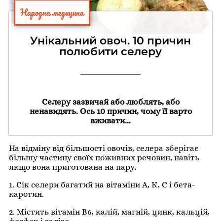
Народна медицина
Унікальний овоч. 10 причин
полюбити селеру
Селеру зазвичай або люблять, або
ненавидять. Ось 10 причин, чому її варто
вживати...
На відміну від більшості овочів, селера зберігає
більшу частину своїх поживних речовин, навіть
якщо вона приготована на пару.
1. Сік селери багатий на вітаміни А, К, С і бета-
каротин.
2. Містить вітамін В6, калій, магній, цинк, кальцій,