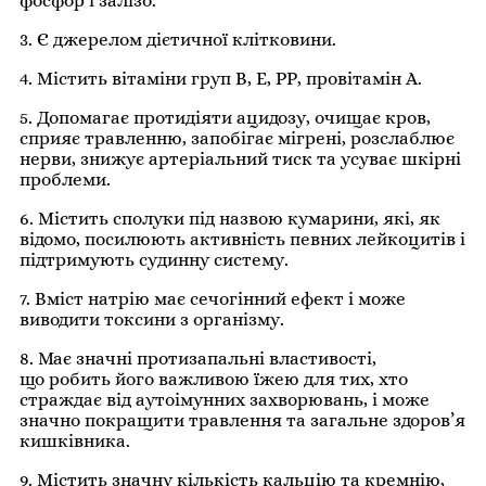
фосфор і залізо.
3. Є джерелом дієтичної клітковини.
4. Містить вітаміни груп В, Е, РР, провітамін А.
5. Допомагає протидіяти ацидозу, очищає кров,
сприяє травленню, запобігає мігрені, розслаблює
нерви, знижує артеріальний тиск та усуває шкірні
проблеми.
6. Містить сполуки під назвою кумарини, які, як
відомо, посилюють активність певних лейкоцитів і
підтримують судинну систему.
7. Вміст натрію має сечогінний ефект і може
виводити токсини з організму.
8. Має значні протизапальні властивості,
що робить його важливою їжею для тих, хто
страждає від аутоімунних захворювань, і може
значно покращити травлення та загальне здоров’я
кишківника.
9. Містить значну кількість кальцію та кремнію,