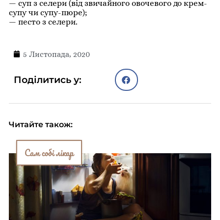
— суп з селери (від звичайного овочевого до крем-
супу чи супу-пюре);
— песто з селери.
5 Листопада, 2020
Поділитись у:
Читайте також:
Сам собі лікар