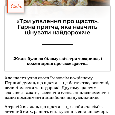
Сім'я
«Три уявлення про щастя».
Гарна притча, яка навчить
цінувати найдорожче
Жили-були на білому світі три товариша, і
кожен мріяв про своє щастя...
Але щастя уявлялося їм зовсім по-різному.
Перший думав, що щастя — це багатство, розкоші,
великі маєтки та подорожі. Другому щастям
здавався талант, всесвітня слава, апплодисменти і
палкі компліменти мільйонів шанувальників.
А третій вважав, що щастя — це любляча сім’я,
дитячий сміх, радість спілкування, спільні вечері,