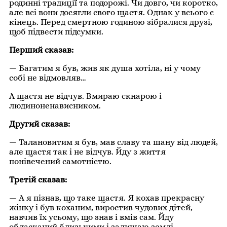
родинні традиції та подорожі. Чи довго, чи коротко,
але всі вони досягли свого щастя. Однак у всього є
кінець. Перед смертною годиною зібралися друзі,
щоб підвести підсумки.
Перший сказав:
— Багатим я був, жив як душа хотіла, ні у чому
собі не відмовляв…
А щастя не відчув. Вмираю скнарою і
людиноненависником.
Другий сказав:
— Талановитим я був, мав славу та шану від людей,
але щастя так і не відчув. Йду з життя
понівечений самотністю.
Третій сказав:
— А я пізнав, що таке щастя. Я кохав прекрасну
жінку і був коханим, виростив чудових дітей,
навчив їх усьому, що знав і вмів сам. Йду
обласканий близькими і залишаю землі